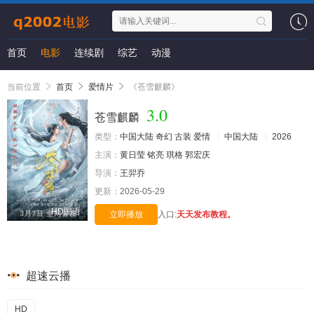
首页
电影
连续剧
综艺
动漫
当前位置
首页
爱情片
《苍雪麒麟》
3.0
苍雪麒麟
类型：
中国大陆
奇幻
古装
爱情
中国大陆
2026
主演：
黄日莹
铭亮
琪格
郭宏庆
导演：
王羿乔
更新：
2026-05-29
HD国语
立即播放
入口:
天天发布教程。
超速云播
HD