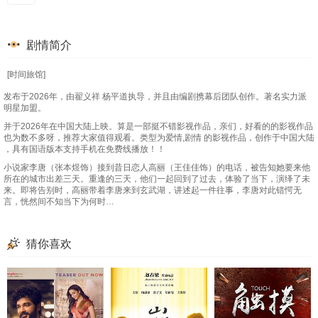
剧情简介
[时间旅馆]
发布于2026年，由翟义祥 杨平道执导，并且由编剧携幕后团队创作。著名实力派
明星加盟。
并于2026年在中国大陆上映。算是一部挺不错影视作品，亲们，好看的的影视作品
也为数不多呀，推荐大家值得观看。类型为爱情,剧情 的影视作品，创作于中国大陆
，具有国语版本支持手机在免费线播放！！
小说家李唐（张本煜饰）接到昔日恋人高丽（王佳佳饰）的电话，被告知她要来他
所在的城市出差三天。重逢的三天，他们一起回到了过去，体验了当下，演绎了未
来。即将告别时，高丽带着李唐来到玄武湖，讲述起一件往事，李唐对此错愕无
言，恍然间不知当下为何时…
猜你喜欢