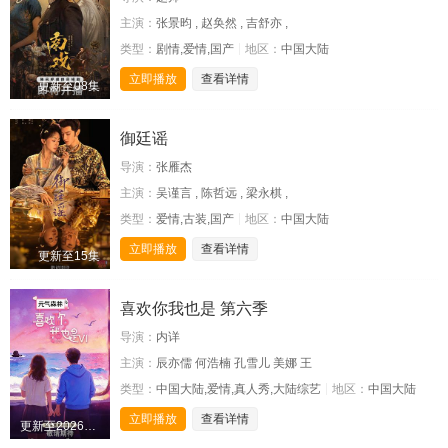
主演：
张景昀 , 赵奂然 , 吉舒亦 ,
类型：
剧情,爱情,国产
地区：
中国大陆
立即播放
查看详情
更新至08集
御廷谣
导演：
张雁杰
主演：
吴谨言 , 陈哲远 , 梁永棋 ,
类型：
爱情,古装,国产
地区：
中国大陆
立即播放
查看详情
更新至15集
喜欢你我也是 第六季
导演：
内详
主演：
辰亦儒 何浩楠 孔雪儿 美娜 王
类型：
中国大陆,爱情,真人秀,大陆综艺
地区：
中国大陆
立即播放
查看详情
更新至20260804期