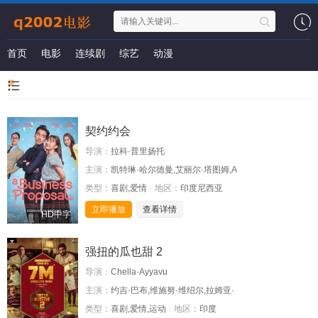
首页
电影
连续剧
综艺
动漫
契约约会
导演：
拉科·普里扬托
主演：
凯特琳·哈尔德曼,艾丽尔·塔图姆,A
类型：
喜剧,爱情
地区：
印度尼西亚
立即播放
查看详情
HD中字
强扭的瓜也甜 2
导演：
Chella·Ayyavu
主演：
约吉·巴布,维施努·维绍尔,拉姆亚·
类型：
喜剧,爱情,运动
地区：
印度