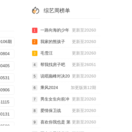
综艺周榜单
一路向海的少年
更新至20260
1
0106期
我家的熊孩子
更新至20260
2
毛雪汪
更新至20260
30804
3
帮我找房子吧
更新至26051
4
40405
说唱巅峰对决20
更新至20260
5
40531
乘风2024
加更版第12期
6
40906
男生女生向前冲
更新至20260
7
41115
爱情保卫战
更新至20260
8
50131
喜欢你我也是 第
更新至20260
9
50509