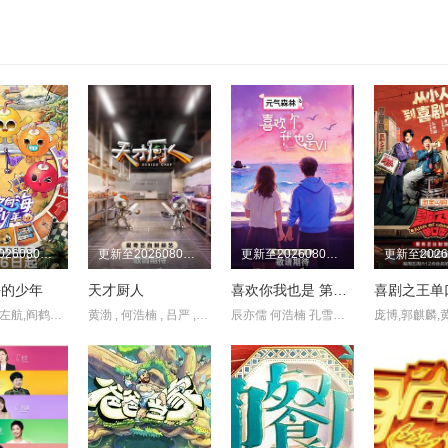
更新至20260806期
更新至20260806期
更新至20260806期
海的少年
天才厨人
喜欢你我也是 第六季
李飞,陆虎,左航,阎鹤祥,朱志鑫,苏新皓,张极,张泽禹
黄渤 , 何浩楠 , 吕严 , 马頔 , 王祖蓝 , 杨超越 , 岳云鹏 , 张柏芝
辰亦儒 何浩楠 孔雪儿 美娜 王一珩 张馨予