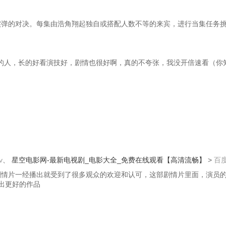
实弹的对决。每集由浩角翔起独自或搭配人数不等的来宾，进行当集任务
的人，长的好看演技好，剧情也很好啊，真的不夸张，我没开倍速看（你
v
、
星空电影网-最新电视剧_电影大全_免费在线观看【高清流畅】
>
百
的剧情片一经播出就受到了很多观众的欢迎和认可，这部剧情片里面，演员的
出更好的作品