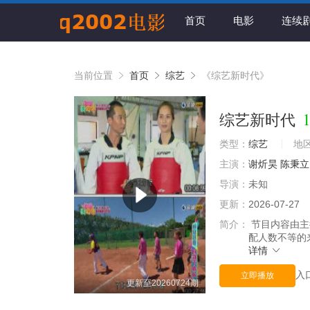
首页
电影
连续
当前位置
首页
综艺
《综艺新时代》
1
综艺新时代
类型：
综艺
地
主演：
谢炘昊
陈秉立
导演：
未知
更新：
2026-07-27
简介：
节目内容由主
配人数不等的
详情
入
立即播放
更新至20260724期