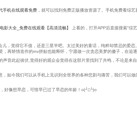
代手机在线观看免费
，就可以找到免费正版播放资源了。手机免费看综艺
_电影大全_免费在线观看【高清流畅】
上看的，打开APP后直接搜索“综
一会儿，觉得它不值，还是三星半吧。太过美好的童话，纯粹却禁忌的爱恋
受，再矫情造作的mv拼贴也能释怀，宁愿做一次贪恋美梦的傻子，在追
的声音此起彼伏,觉得好的观众会觉得在这部片里找到了共鸣，不论是来自
意，如今我们可以从手机上见识到全世界的各种悲剧与痛苦，我们可以做的
好像想早恋，可惜早已过了早恋的年龄！o(╯□╰)o