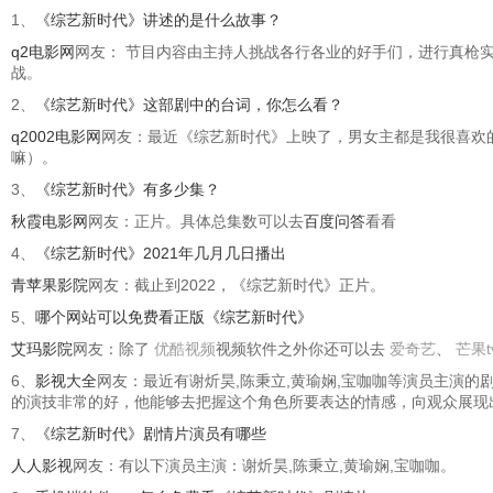
1、
《综艺新时代》讲述的是什么故事？
q2电影网
网友： 节目内容由主持人挑战各行各业的好手们，进行真枪
战。
2、
《综艺新时代》这部剧中的台词，你怎么看？
q2002电影网
网友：最近《综艺新时代》上映了，男女主都是我很喜欢
嘛）。
3、
《综艺新时代》有多少集？
秋霞电影网
网友：正片。具体总集数可以去
百度问答
看看
4、
《综艺新时代》2021年几月几日播出
青苹果影院
网友：截止到2022，《综艺新时代》正片。
5、
哪个网站可以免费看正版《综艺新时代》
艾玛影院
网友：除了
优酷视频
视频软件之外你还可以去
爱奇艺
、
芒果t
6、
影视大全
网友：最近有谢炘昊,陈秉立,黄瑜娴,宝咖咖等演员主演
的演技非常的好，他能够去把握这个角色所要表达的情感，向观众展现
7、
《综艺新时代》剧情片演员有哪些
人人影视
网友：有以下演员主演：谢炘昊,陈秉立,黄瑜娴,宝咖咖。