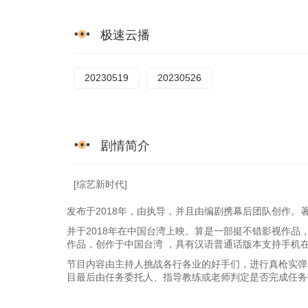
20250516
20250521
20250523
极速云播
20250711
20250718
20250829
20251010
20251017
20251031
20230519
20230526
20251212
20251219
20251226
20260206
20260213
20260220
剧情简介
20260424
20260501
20260508
20260619
20260626
20260703
[综艺新时代]
发布于2018年，由执导，并且由编剧携幕后团队创作。
并于2018年在中国台湾上映。算是一部挺不错影视作品
作品，创作于中国台湾 ，具有汉语普通话版本支持手机
节目内容由主持人挑战各行各业的好手们，进行真枪实弹
目最后由任务委托人、指导教练或老师判定是否完成任务