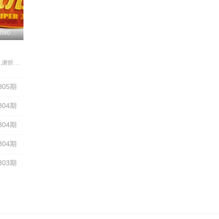
更新至20260805期
钟欣愉,颜永烈,谢炘昊,陈秉立
805期
804期
804期
804期
803期