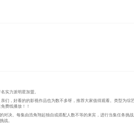
20250606
20250613
20250620
20250627
202
20250905
20250912
20250919
20250926
202
20251107
20251114
20251121
20251128
202
20260102
20260109
20260116
20260123
202
20260313
20260327
20260403
20260410
202
20260515
20260522
20260529
20260605
202
20260710
20260717
20260724
著名实力派明星加盟。
，亲们，好看的的影视作品也为数不多呀，推荐大家值得观看。类型为综艺
在免费线播放！！
的对决。每集由浩角翔起独自或搭配人数不等的来宾，进行当集任务挑战
挑战。