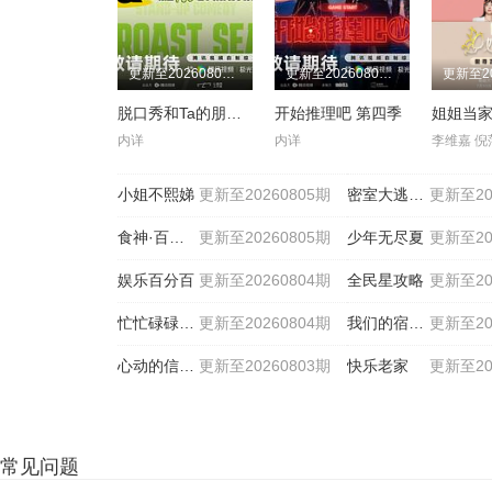
更新至20260806期
更新至20260806期
脱口秀和Ta的朋友们 第三季
开始推理吧 第四季
姐姐当家
内详
内详
小姐不熙娣
更新至20260805期
密室大逃脱第八季大神版
更新至20
食神·百厨大战
更新至20260805期
少年无尽夏
更新至20
娱乐百分百
更新至20260804期
全民星攻略
更新至20
忙忙碌碌寻宝藏·双人成行
更新至20260804期
我们的宿舍·归心季
更新至20
心动的信号 第九季
更新至20260803期
快乐老家
更新至20
常见问题