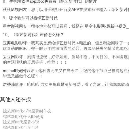
8、
手机端软件app怎么免费看《综艺新时代》剧情片
秋秋影视
网友：您可以用手机打开
百度APP
在搜索框里输入：
综艺新时
9、
哪个软件可以看综艺新时代
星空影视
网友：很多地方都可以看呀，我是在
星空电影网-最新电视剧
10、
《综艺新时代》评价怎么样？
豆瓣电影
影评：我其实是想给综艺新时代 4颗星的，但是稍微回味了
欢喜萌的酥麻，被一眼万年的深情震的动容。再孱弱缺失的情节也能忍
丢豆网
影评：剧情很流畅，好评如潮、质疑不断，不同目的、不同角度
的生活现状的反思等等，推荐！！！
mtime时光网
影评：这种虚无主义在当今21世纪的这个节点已被提起注
毕竟又能做什么呢？！
烂番茄
影评：哈哈哈 男女主角真是清新可爱，看了之后，让我蠢蠢欲动，
其他人还在搜
综艺新时代小说原著叫什么
综艺新时代什么时候播
综艺新时代原著小说
综艺新时代百度百科