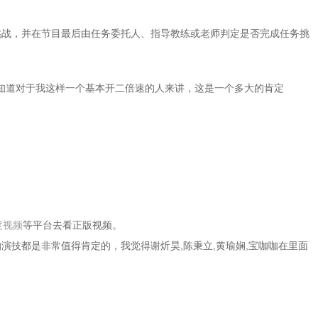
挑战，并在节目最后由任务委托人、指导教练或老师判定是否完成任务挑
知道对于我这样一个基本开二倍速的人来讲，这是一个多大的肯定
度视频
等平台去看正版视频。
演技都是非常值得肯定的，我觉得谢炘昊,陈秉立,黄瑜娴,宝咖咖在里面