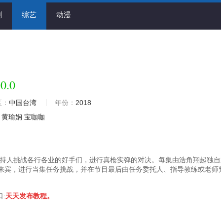
剧
综艺
动漫
0.0
区：
中国台湾
年份：
2018
黄瑜娴
宝咖咖
持人挑战各行各业的好手们，进行真枪实弹的对决。每集由浩角翔起独自
来宾，进行当集任务挑战，并在节目最后由任务委托人、指导教练或老师
口:
天天发布教程。