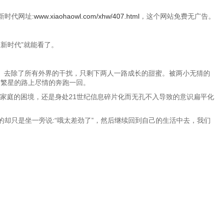
新时代网址:
www.xiaohaowl.com/xhw/407.html
，这个网站免费无广告。
艺新时代”就能看了。
。去除了所有外界的干扰，只剩下两人一路成长的甜蜜。被两小无猜的
逐繁星的路上尽情的奔跑一回。
家庭的困境，还是身处21世纪信息碎片化而无孔不入导致的意识扁平化
却只是坐一旁说:“哦太差劲了”，然后继续回到自己的生活中去，我们