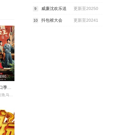
威廉沈欢乐送
更新至20250
9
抖包袱大会
更新至20241
10
更新至20260806期
喜剧之王单口季第三季
庞博,郭麒麟,黄渤,马思纯