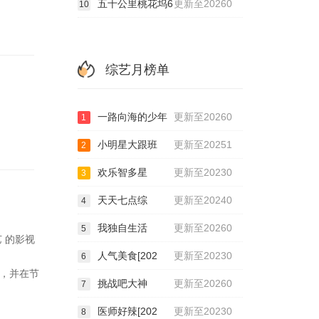
五十公里桃花坞6
更新至20260
10
50704
51003
综艺月榜单
51205
60130
一路向海的少年
更新至20260
1
60417
小明星大跟班
更新至20251
2
60612
欢乐智多星
更新至20230
3
天天七点综
更新至20240
4
我独自生活
更新至20260
5
 的影视
人气美食[202
更新至20230
6
，并在节
挑战吧大神
更新至20260
7
医师好辣[202
更新至20230
8