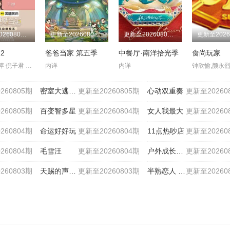
更新至20260806期
更新至20260806期
更新至20260806期
2
爸爸当家 第五季
中餐厅·南洋拾光季
食尚玩家
李维嘉 倪萍 倪子君 张泉灵 杜华 房主任 冉莹颖 小鹿 徐梦桃
内详
内详
260805期
密室大逃脱第八季
更新至20260805期
心动双重奏
更新至20260
260805期
百变智多星
更新至20260804期
女人我最大
更新至20260
260804期
命运好好玩
更新至20260804期
11点热吵店
更新至20260
260804期
毛雪汪
更新至20260804期
户外成长计划
更新至20260
260803期
天赐的声音 第七季
更新至20260803期
半熟恋人 第五季
更新至20260