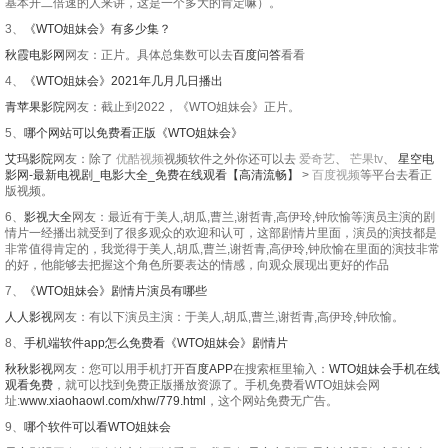
基本开二倍速的人来讲，这是一个多大的肯定嘛）。
20250702
20250703
20250708
20250709
3、
《WTO姐妹会》有多少集？
秋霞电影网
网友：正片。具体总集数可以去
百度问答
看看
20250714
20250716
20250721
20250723
4、
《WTO姐妹会》2021年几月几日播出
20250724
20250728
20250729
20250730
青苹果影院
网友：截止到2022，《WTO姐妹会》正片。
5、
哪个网站可以免费看正版《WTO姐妹会》
20250731
20250804
20250805
20250806
艾玛影院
网友：除了
优酷视频
视频软件之外你还可以去
爱奇艺
、
芒果tv
、
星空电
影网-最新电视剧_电影大全_免费在线观看【高清流畅】
>
百度视频
等平台去看正
20250807
20250811
20250812
20250813
版视频。
20250814
20250818
20250819
20250820
6、
影视大全
网友：最近有于美人,胡瓜,曹兰,谢哲青,高伊玲,钟欣愉等演员主演的剧
情片一经播出就受到了很多观众的欢迎和认可，这部剧情片里面，演员的演技都是
非常值得肯定的，我觉得于美人,胡瓜,曹兰,谢哲青,高伊玲,钟欣愉在里面的演技非常
20250821
20250825
20250826
20250827
的好，他能够去把握这个角色所要表达的情感，向观众展现出更好的作品
7、
《WTO姐妹会》剧情片演员有哪些
20250828
20250901
20250902
20250903
人人影视
网友：有以下演员主演：于美人,胡瓜,曹兰,谢哲青,高伊玲,钟欣愉。
20250904
20250908
20250909
20250910
8、
手机端软件app怎么免费看《WTO姐妹会》剧情片
20250911
20250915
20250916
20250917
秋秋影视
网友：您可以用手机打开
百度APP
在搜索框里输入：
WTO姐妹会手机在线
观看免费
，就可以找到免费正版播放资源了。手机免费看WTO姐妹会网
址:
www.xiaohaowl.com/xhw/779.html
，这个网站免费无广告。
20250918
20250922
20250923
20250924
9、
哪个软件可以看WTO姐妹会
20250925
20250929
20250930
20251001