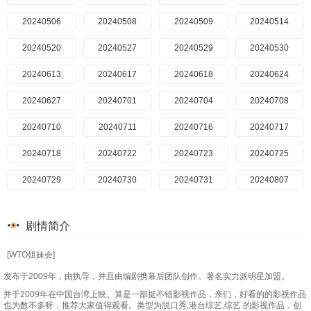
20240506
20240508
20240509
20240514
20240520
20240527
20240529
20240530
20240613
20240617
20240618
20240624
20240627
20240701
20240704
20240708
20240710
20240711
20240716
20240717
20240718
20240722
20240723
20240725
20240729
20240730
20240731
20240807
20240808
20240812
20240813
20240814
剧情简介
20240815
20240819
20240820
20240821
[WTO姐妹会]
20240822
20240826
20240827
20240828
发布于2009年，由执导，并且由编剧携幕后团队创作。著名实力派明星加盟。
20240829
20240902
20240903
20240904
并于2009年在中国台湾上映。算是一部挺不错影视作品，亲们，好看的的影视作品
也为数不多呀，推荐大家值得观看。类型为脱口秀,港台综艺,综艺 的影视作品，创