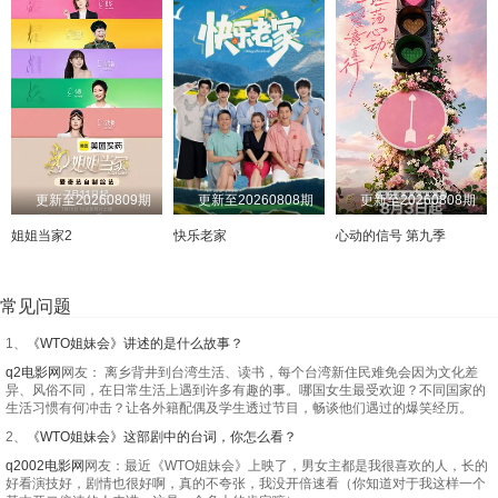
20250306
20250310
20250311
20250312
20250313
20250317
20250318
20250319
20250320
20250324
20250325
20250326
20250331
20250401
20250402
20250403
20250407
20250409
20250410
20250416
更新至20260809期
更新至20260808期
更新至20260808期
20250421
20250422
20250423
20250501
姐姐当家2
快乐老家
心动的信号 第九季
20250505
20250508
20250513
20250514
常见问题
20250519
20250520
20250522
20250526
1、
《WTO姐妹会》讲述的是什么故事？
20250528
20250529
20250602
20250603
q2电影网
网友： 离乡背井到台湾生活、读书，每个台湾新住民难免会因为文化差
异、风俗不同，在日常生活上遇到许多有趣的事。哪国女生最受欢迎？不同国家的
20250604
20250609
20250611
20250616
生活习惯有何冲击？让各外籍配偶及学生透过节目，畅谈他们遇过的爆笑经历。
2、
《WTO姐妹会》这部剧中的台词，你怎么看？
20250617
20250618
20250619
20250623
q2002电影网
网友：最近《WTO姐妹会》上映了，男女主都是我很喜欢的人，长的
好看演技好，剧情也很好啊，真的不夸张，我没开倍速看（你知道对于我这样一个
20250624
20250625
20250630
20250701