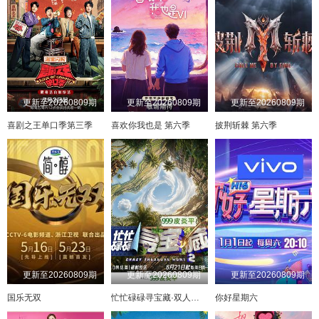
20241205
20241209
20241210
20241211
20241212
20241216
20241217
20241218
20241219
20241223
20241224
20241225
20241226
20241230
20241231
20250102
更新至20260809期
更新至20260809期
更新至20260809期
20250106
20250107
20250108
20250109
喜剧之王单口季第三季
喜欢你我也是 第六季
披荆斩棘 第六季
20250113
20250114
20250115
20250120
20250121
20250122
20250123
20250127
20250128
20250129
20250130
20250203
20250204
20250205
20250206
20250210
20250211
20250212
20250213
20250217
更新至20260809期
更新至20260809期
更新至20260809期
20250218
20250219
20250220
20250224
国乐无双
忙忙碌碌寻宝藏·双人成行季
你好星期六
20250225
20250227
20250303
20250304