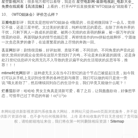
星空影视
网友：很多地方都可以看呀，我是在
星空电影网-最新电视剧_电影大全_
免费在线观看【高清流畅】
上看的，打开APP后直接搜索“WTO姐妹会”就能看了。
20251002
20251006
20251007
20251009
10、
《WTO姐妹会》评价怎么样？
20251013
20251014
20251015
20251016
豆瓣电影
影评：我其实是想给WTO姐妹会 4颗星的，但是稍微回味了一会儿，觉得
它不值，还是三星半吧。太过美好的童话，纯粹却禁忌的爱恋。去除了所有外界的
干扰，只剩下两人一路成长的甜蜜。被两小无猜的欢喜萌的酥麻，被一眼万年的深
20251020
20251022
20251023
20251027
情震的动容。再孱弱缺失的情节也能忍受，再矫情造作的mv拼贴也能释怀，宁愿做
一次贪恋美梦的傻子，在追逐繁星的路上尽情的奔跑一回。
20251028
20251029
20251030
20251103
丢豆网
影评：剧情很流畅，好评如潮、质疑不断，不同目的、不同角度的声音此起
彼伏,觉得好的观众会觉得在这部片里找到了共鸣，不论是来自家庭的困境，还是身
20251104
20251105
20251106
20251110
处21世纪信息碎片化而无孔不入导致的意识扁平化的生活现状的反思等等，推
荐！！！
20251111
20251112
20251113
20251117
mtime时光网
影评：这种虚无主义在当今21世纪的这个节点已被提起注意，如今我
们可以从手机上见识到全世界的各种悲剧与痛苦，我们可以做的却只是坐一旁
20251118
20251119
20251120
20251124
说:“哦太差劲了”，然后继续回到自己的生活中去，我们毕竟又能做什么呢？！
烂番茄
影评：哈哈哈 男女主角真是清新可爱，看了之后，让我蠢蠢欲动，好像想早
20251125
20251126
20251127
20251201
恋，可惜早已过了早恋的年龄！o(╯□╰)o
20251202
20251203
20251204
20251208
本网站提供新影视资源均系收集各大网站，本网站只提供web页面浏览服务，并不提
20251210
20251211
20251215
20251216
供影片资源存储，也不参与任何视频录制、上传 若本站收集的节目无意侵犯了贵司版
权，请给邮箱地址来信，我们将在第一时间删除相应资源！
Sitemap
20251217
20251218
20251222
20251223