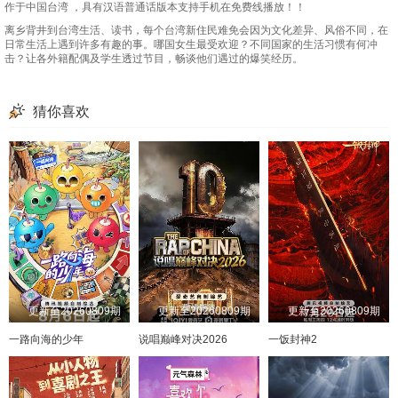
20240905
20240909
20240910
20240911
作于中国台湾 ，具有汉语普通话版本支持手机在免费线播放！！
离乡背井到台湾生活、读书，每个台湾新住民难免会因为文化差异、风俗不同，在
20240912
20240916
20240917
20240918
日常生活上遇到许多有趣的事。哪国女生最受欢迎？不同国家的生活习惯有何冲
击？让各外籍配偶及学生透过节目，畅谈他们遇过的爆笑经历。
20240923
20240924
20240925
20240930
20241001
20241003
20241007
20241008
猜你喜欢
20241009
20241010
20241015
20241016
20241017
20241021
20241022
20241023
20241024
20241028
20241029
20241030
20241031
20241104
20241105
20241106
20241107
20241111
20241112
20241113
20241114
20241118
20241119
20241120
更新至20260809期
更新至20260809期
更新至20260809期
20241121
20241125
20241126
20241127
一路向海的少年
说唱巅峰对决2026
一饭封神2
20241128
20241202
20241203
20241204