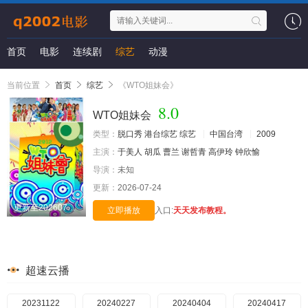
首页
电影
连续剧
综艺
动漫
当前位置
首页
综艺
《WTO姐妹会》
8.0
WTO姐妹会
类型：
脱口秀
港台综艺
综艺
中国台湾
2009
主演：
于美人
胡瓜
曹兰
谢哲青
高伊玲
钟欣愉
导演：
未知
更新：
2026-07-24
更新至20260723期
立即播放
入口:
天天发布教程。
超速云播
20231122
20240227
20240404
20240417