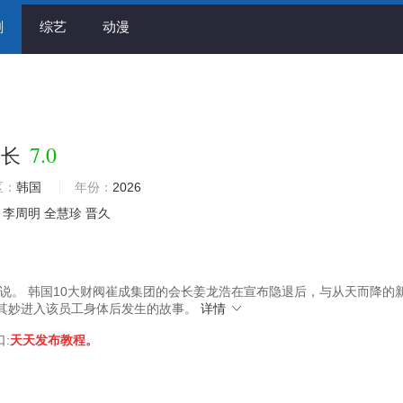
剧
综艺
动漫
7.0
会长
区：
韩国
年份：
2026
李周明
全慧珍
晋久
说。 韩国10大财阀崔成集团的会长姜龙浩在宣布隐退后，与从天而降的
其妙进入该员工身体后发生的故事。
详情
口:
天天发布教程。