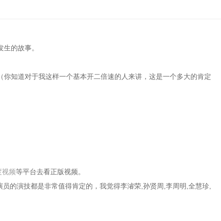
发生的故事。
（你知道对于我这样一个基本开二倍速的人来讲，这是一个多大的肯定
度视频
等平台去看正版视频。
员的演技都是非常值得肯定的，我觉得李濬荣,孙贤周,李周明,全慧珍,