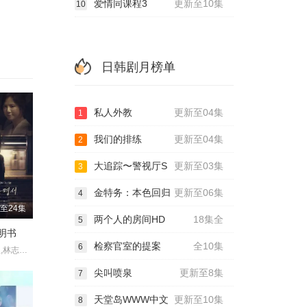
爱情同课程3
更新至10集
10
日韩剧月榜单
私人外教
更新至04集
1
我们的排练
更新至04集
2
大追踪〜警视厅S
更新至03集
3
金特务：本色回归
更新至06集
4
至24集
两个人的房间HD
18集全
5
明书
检察官室的提案
全10集
6
朴世荣,韩高恩,林志恩,成伊言,朴率拉,徐道永,全胜彬
尖叫喷泉
更新至8集
7
天堂岛WWW中文
更新至10集
8