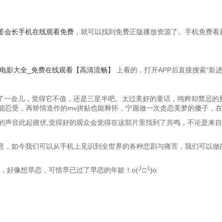
姜会长手机在线观看免费
，就可以找到免费正版播放资源了。手机免费看
_电影大全_免费在线观看【高清流畅】
上看的，打开APP后直接搜索“新
味了一会儿，觉得它不值，还是三星半吧。太过美好的童话，纯粹却禁忌的
能忍受，再矫情造作的mv拼贴也能释怀，宁愿做一次贪恋美梦的傻子，
的声音此起彼伏,觉得好的观众会觉得在这部片里找到了共鸣，不论是来自
意，如今我们可以从手机上见识到全世界的各种悲剧与痛苦，我们可以做的
好像想早恋，可惜早已过了早恋的年龄！o(╯□╰)o