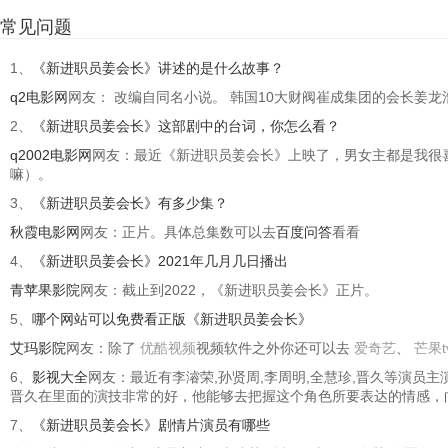
常见问题
1、
《新进职员姜会长》讲述的是什么故事？
q2电影网
网友： 改编自同名小说。 韩国10大财阀崔成集团的会长姜
2、
《新进职员姜会长》这部剧中的台词，你怎么看？
q2002电影网
网友：最近《新进职员姜会长》上映了，男女主都是我很
嘛）。
3、
《新进职员姜会长》有多少集？
秋霞电影网
网友：正片。具体总集数可以去
百度问答
看看
4、
《新进职员姜会长》2021年几月几日播出
青苹果影院
网友：截止到2022，《新进职员姜会长》正片。
5、
哪个网站可以免费看正版《新进职员姜会长》
艾玛影院
网友：除了
优酷视频
视频软件之外你还可以去
爱奇艺
、
芒果t
6、
影视大全
网友：最近有李濬荣,孙贤周,李周明,全慧珍,晋久等演员
晋久在里面的演技非常的好，他能够去把握这个角色所要表达的情感，
7、
《新进职员姜会长》剧情片演员有哪些