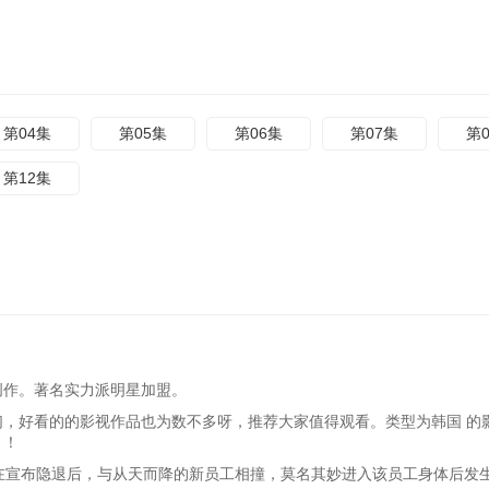
第04集
第05集
第06集
第07集
第
第12集
创作。著名实力派明星加盟。
们，好看的的影视作品也为数不多呀，推荐大家值得观看。类型为韩国 的
！！
浩在宣布隐退后，与从天而降的新员工相撞，莫名其妙进入该员工身体后发