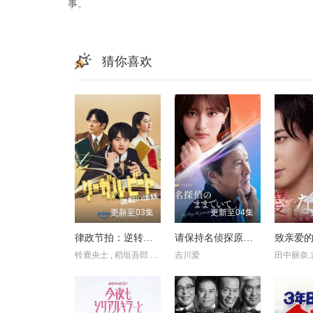
事。
猜你喜欢
更新至03集
更新至04集
律政节拍：逆转法庭
请保持名侦探原来的样子
铃鹿央士 , 稻垣吾郎 , 小雪 , 前原瑞树 , 夏生大湖 , 伊藤万理华 , 田中哲司
吉川爱
田中丽奈,