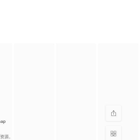
map
资源。