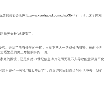
新进职员姜会长网址:
www.xiaohaowl.com/xhw/35447.html
，这个网站
进职员姜会长”就能看了。
爱恋。去除了所有外界的干扰，只剩下两人一路成长的甜蜜。被两小无
在追逐繁星的路上尽情的奔跑一回。
家庭的困境，还是身处21世纪信息碎片化而无孔不入导致的意识扁平化
却只是坐一旁说:“哦太差劲了”，然后继续回到自己的生活中去，我们