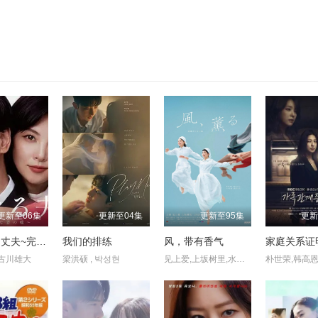
更新至06集
更新至04集
更新至95集
更新
致亲爱的丈夫~完美妻子的谎言~
我们的排练
风，带有香气
家庭关系证
古川雄大
梁洪硕 , 박성현
见上爱,上坂树里,水野美纪,早坂美海,小林隆,小林虎之介,津崎史郎,岩瀬顕子,三浦贵大,根岸季衣,大岛美幸,义达祐未,たくや,原田泰造,北村一辉,佐野晶哉,藤原季节,林裕太,坂东弥十郎,内田慈,小倉史也,片冈鹤太郎,松金米子,广冈由里子,春海四方,多部未华子,高岛政宏,二田絢乃,中田青渚,井上向日葵,丸山礼,研直子,生田绘梨花,菊池亚希子,中井友望,木越明,原嶋凛,玄理,伊势志摩,古川雄大,坂口涼太郎,平野生成,森田甘路,猫背椿,饭尾和树,若林时英,村上穂乃佳,东野绚香,大河原次郎,野添义弘,筒井道隆,仲