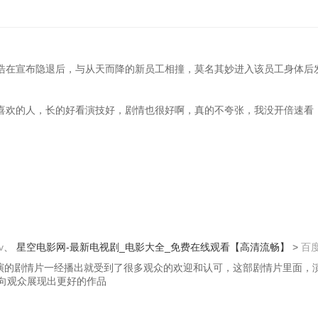
龙浩在宣布隐退后，与从天而降的新员工相撞，莫名其妙进入该员工身体后
喜欢的人，长的好看演技好，剧情也很好啊，真的不夸张，我没开倍速看
v
、
星空电影网-最新电视剧_电影大全_免费在线观看【高清流畅】
>
百
主演的剧情片一经播出就受到了很多观众的欢迎和认可，这部剧情片里面，演
向观众展现出更好的作品