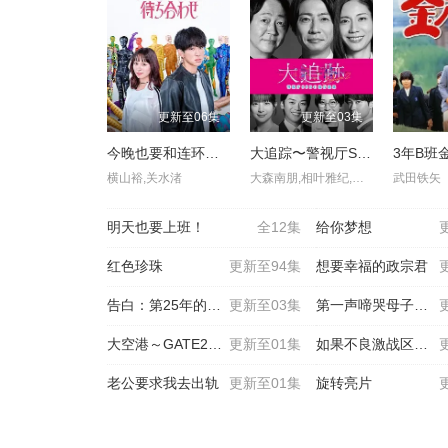
更新至06集
更新至03集
今晚也要和连环杀手约会
大追踪〜警视厅SSBC强行犯系〜 第二季
横山裕,关水渚
大森南朋,相叶雅纪,松下奈绪
武田铁矢
明天也要上班！
全12集
给你梦想
红色珍珠
更新至94集
想要幸福的政宗君
告白：第25年的秘密
更新至03集
第一声啼哭母子救命急救班
大空港～GATE24～
更新至01集
如果不良激战区的四天王转
老公要求我去出轨
更新至01集
旋转亮片