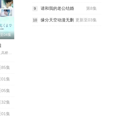
请和我的老公结婚
第8集
9
缘分天空动漫无删
更新至03集
10
至04集
透
苍井优,中岛步,高桥文哉,夏帆,松山研一,中川雅也,臼田麻美,斋藤飞鸟,庄司浩平
85集
01集
05集
32集
01集