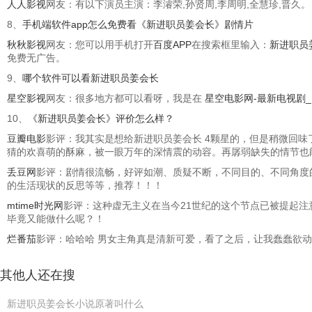
人人影视
网友：有以下演员主演：李濬荣,孙贤周,李周明,全慧珍,晋久。
8、
手机端软件app怎么免费看《新进职员姜会长》剧情片
秋秋影视
网友：您可以用手机打开
百度APP
在搜索框里输入：
新进职员
免费无广告。
9、
哪个软件可以看新进职员姜会长
星空影视
网友：很多地方都可以看呀，我是在
星空电影网-最新电视剧
10、
《新进职员姜会长》评价怎么样？
豆瓣电影
影评：我其实是想给新进职员姜会长 4颗星的，但是稍微回
猜的欢喜萌的酥麻，被一眼万年的深情震的动容。再孱弱缺失的情节也
丢豆网
影评：剧情很流畅，好评如潮、质疑不断，不同目的、不同角度
的生活现状的反思等等，推荐！！！
mtime时光网
影评：这种虚无主义在当今21世纪的这个节点已被提起注
毕竟又能做什么呢？！
烂番茄
影评：哈哈哈 男女主角真是清新可爱，看了之后，让我蠢蠢欲动，
其他人还在搜
新进职员姜会长小说原著叫什么