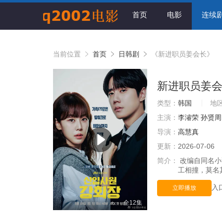
首页
电影
连续
当前位置
首页
日韩剧
《新进职员姜会长》
新进职员姜
类型：
韩国
地
主演：
李濬荣
孙贤周
导演：
高慧真
更新：
2026-07-06
简介：
改编自同名小
工相撞，莫名
入
立即播放
全12集