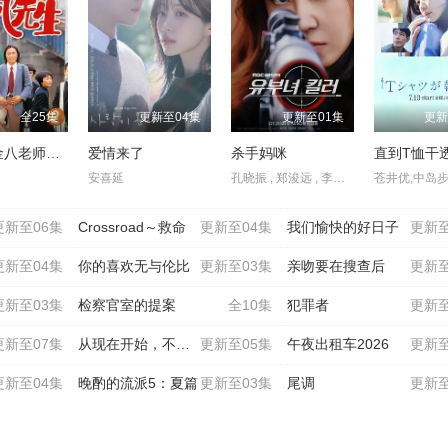
全25集
更新至04集
更新至01集
更新
3年B班金八老师第二季
爱情来了
杀手妈咪
直到T恤干
安喜延
孔晓振 , 郑浚远 , 李相二 , 成东日
更新至06集
Crossroad～救命
更新至04集
我们愉快的好日子
更新至
更新至04集
你的喜欢无与伦比
更新至03集
亲吻要在搜查后
更新至
更新至03集
检察官室的提案
全10集
犯罪者
更新至
更新至07集
从现在开始，不做朋友了吧
更新至05集
午夜出租车2026
更新至
更新至04集
晚酌的流派5：夏篇
更新至03集
尾调
更新至