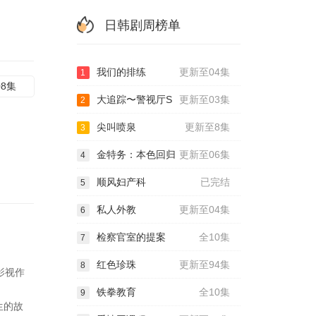
日韩剧周榜单
我们的排练
更新至04集
1
08集
大追踪〜警视厅S
更新至03集
2
尖叫喷泉
更新至8集
3
金特务：本色回归
更新至06集
4
顺风妇产科
已完结
5
私人外教
更新至04集
6
检察官室的提案
全10集
7
红色珍珠
更新至94集
8
影视作
铁拳教育
全10集
9
生的故