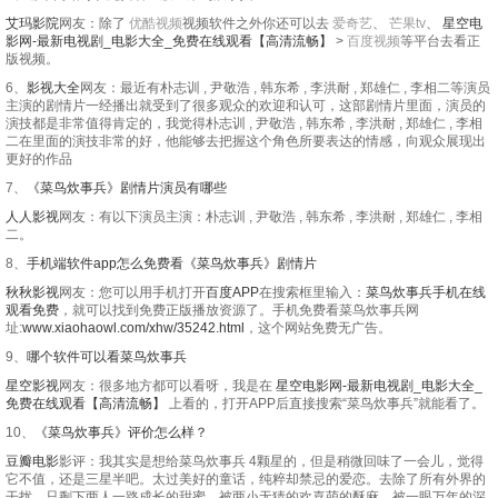
艾玛影院
网友：除了
优酷视频
视频软件之外你还可以去
爱奇艺
、
芒果tv
、
星空电
影网-最新电视剧_电影大全_免费在线观看【高清流畅】
>
百度视频
等平台去看正
版视频。
6、
影视大全
网友：最近有朴志训 , 尹敬浩 , 韩东希 , 李洪耐 , 郑雄仁 , 李相二等演员
主演的剧情片一经播出就受到了很多观众的欢迎和认可，这部剧情片里面，演员的
演技都是非常值得肯定的，我觉得朴志训 , 尹敬浩 , 韩东希 , 李洪耐 , 郑雄仁 , 李相
二在里面的演技非常的好，他能够去把握这个角色所要表达的情感，向观众展现出
更好的作品
7、
《菜鸟炊事兵》剧情片演员有哪些
人人影视
网友：有以下演员主演：朴志训 , 尹敬浩 , 韩东希 , 李洪耐 , 郑雄仁 , 李相
二。
8、
手机端软件app怎么免费看《菜鸟炊事兵》剧情片
秋秋影视
网友：您可以用手机打开
百度APP
在搜索框里输入：
菜鸟炊事兵手机在线
观看免费
，就可以找到免费正版播放资源了。手机免费看菜鸟炊事兵网
址:
www.xiaohaowl.com/xhw/35242.html
，这个网站免费无广告。
9、
哪个软件可以看菜鸟炊事兵
星空影视
网友：很多地方都可以看呀，我是在
星空电影网-最新电视剧_电影大全_
免费在线观看【高清流畅】
上看的，打开APP后直接搜索“菜鸟炊事兵”就能看了。
10、
《菜鸟炊事兵》评价怎么样？
豆瓣电影
影评：我其实是想给菜鸟炊事兵 4颗星的，但是稍微回味了一会儿，觉得
它不值，还是三星半吧。太过美好的童话，纯粹却禁忌的爱恋。去除了所有外界的
干扰，只剩下两人一路成长的甜蜜。被两小无猜的欢喜萌的酥麻，被一眼万年的深