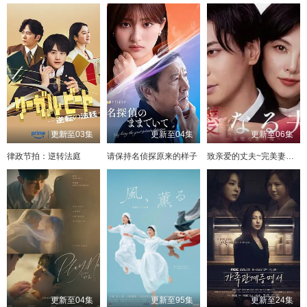
更新至03集
更新至04集
更新至06集
律政节拍：逆转法庭
请保持名侦探原来的样子
致亲爱的丈夫~完美妻子的谎言~
更新至04集
更新至95集
更新至24集