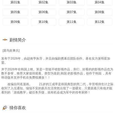
第01集
第02集
第03集
第04集
第05集
第06集
第07集
第08集
第09集
第10集
第11集
第12集
剧情简介
[菜鸟炊事兵]
发布于2026年，由赵南亨执导，并且由编剧携幕后团队创作。著名实力派明星加
盟。
并于2026年在韩国上映。算是一部挺不错影视作品，亲们，好看的的影视作品也为
数不多呀，推荐大家值得观看。类型为喜剧,韩国 的影视作品，创作于韩国 ，具有
韩语版本支持手机在免费线播放！！
改编自同名漫画。 21岁的江成宰是韩国典型的穷二代，辛苦维持生计之际
收到了入伍通知。惴惴不安的新兵生活突然出现了一道曙光，只要跟着只有他才能
看到的「游戏教学」破任务升级，就有机会成为军中的传奇厨师！
猜你喜欢