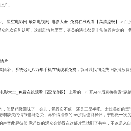
》正片。
v
、
星空电影网-最新电视剧_电影大全_免费在线观看【高清流畅】
>
百
观众的欢迎和认可，这部剧情片里面，演员的演技都是非常值得肯定的，
剧情片
成仙帝，系统迟到八万年手机在线观看免费
，就可以找到免费正版播放资
_电影大全_免费在线观看【高清流畅】
上看的，打开APP后直接搜索“穿
星的，但是稍微回味了一会儿，觉得它不值，还是三星半吧。太过美好的童
孱弱缺失的情节也能忍受，再矫情造作的mv拼贴也能释怀，宁愿做一次
的声音此起彼伏,觉得好的观众会觉得在这部片里找到了共鸣，不论是来自