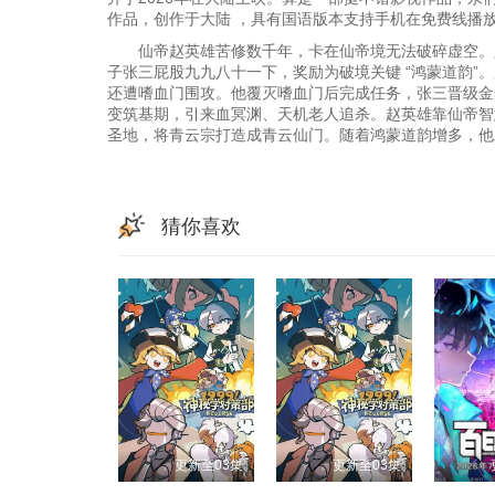
作品，创作于大陆 ，具有国语版本支持手机在免费线播
仙帝赵英雄苦修数千年，卡在仙帝境无法破碎虚空。八
子张三屁股九九八十一下，奖励为破境关键 “鸿蒙道韵
还遭嗜血门围攻。他覆灭嗜血门后完成任务，张三晋级金
变筑基期，引来血冥渊、天机老人追杀。赵英雄靠仙帝智
圣地，将青云宗打造成青云仙门。随着鸿蒙道韵增多，他
猜你喜欢
更新至03集
更新至03集