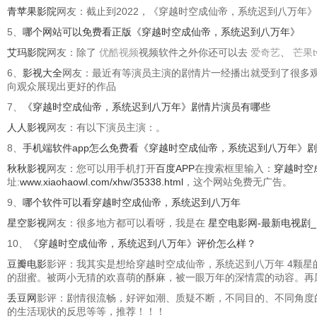
青苹果影院
网友：截止到2022，《穿越时空成仙帝，系统迟到八万年
5、
哪个网站可以免费看正版《穿越时空成仙帝，系统迟到八万年》
艾玛影院
网友：除了
优酷视频
视频软件之外你还可以去
爱奇艺
、
芒果t
6、
影视大全
网友：最近有等演员主演的剧情片一经播出就受到了很多
向观众展现出更好的作品
7、
《穿越时空成仙帝，系统迟到八万年》剧情片演员有哪些
人人影视
网友：有以下演员主演：。
8、
手机端软件app怎么免费看《穿越时空成仙帝，系统迟到八万年》
秋秋影视
网友：您可以用手机打开
百度APP
在搜索框里输入：
穿越时空
址:
www.xiaohaowl.com/xhw/35338.html
，这个网站免费无广告。
9、
哪个软件可以看穿越时空成仙帝，系统迟到八万年
星空影视
网友：很多地方都可以看呀，我是在
星空电影网-最新电视剧
10、
《穿越时空成仙帝，系统迟到八万年》评价怎么样？
豆瓣电影
影评：我其实是想给穿越时空成仙帝，系统迟到八万年 4颗
的甜蜜。被两小无猜的欢喜萌的酥麻，被一眼万年的深情震的动容。再
丢豆网
影评：剧情很流畅，好评如潮、质疑不断，不同目的、不同角度
的生活现状的反思等等，推荐！！！