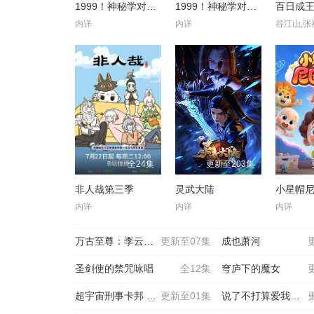
1999！神秘学对策部中配版
1999！神秘学对策部英配版
百日成
内详
内详
全24集
更新至203集
非人哉第三季
灵武大陆
小星帽
内详
内详
内详
万古至尊：李云霄传
更新至07集
成也萧河
圣剑使的禁咒咏唱
全12集
穹庐下的魔女
超宇宙刑事卡邦 无限 外
更新至01集
说了不打算爱我的公爵继承