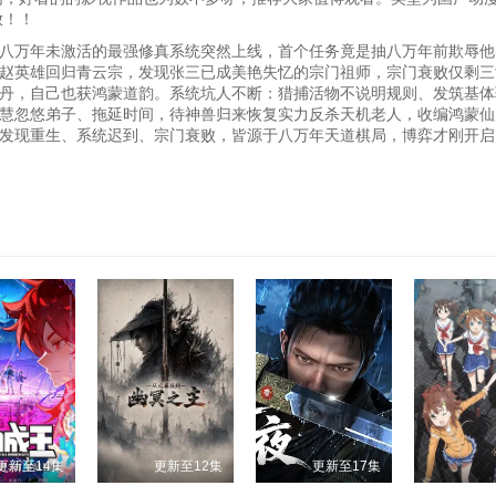
放！！
万年未激活的最强修真系统突然上线，首个任务竟是抽八万年前欺辱他
”。赵英雄回归青云宗，发现张三已成美艳失忆的宗门祖师，宗门衰败仅剩
丹，自己也获鸿蒙道韵。系统坑人不断：猎捕活物不说明规则、发筑基体
慧忽悠弟子、拖延时间，待神兽归来恢复实力反杀天机老人，收编鸿蒙仙
发现重生、系统迟到、宗门衰败，皆源于八万年天道棋局，博弈才刚开启
更新至14集
更新至12集
更新至17集