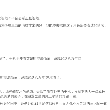
度视频
等平台去看正版视频。
我觉得在里面的演技非常的好，他能够去把握这个角色所要表达的情感，
源了。手机免费看穿越时空成仙帝，系统迟到八万年网
越时空成仙帝，系统迟到八万年”就能看了。
话，纯粹却禁忌的爱恋。去除了所有外界的干扰，只剩下两人一路成长
贪恋美梦的傻子，在追逐繁星的路上尽情的奔跑一回。
家庭的困境，还是身处21世纪信息碎片化而无孔不入导致的意识扁平化