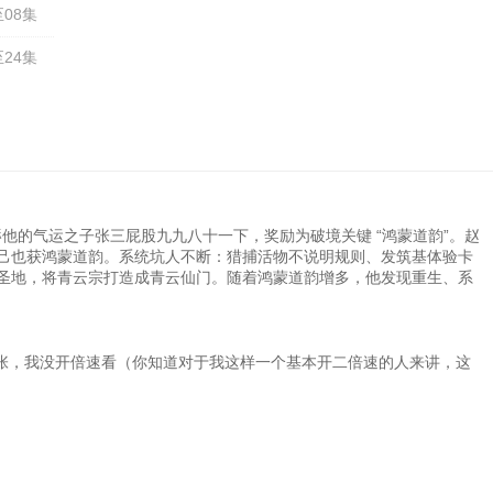
08集
24集
的气运之子张三屁股九九八十一下，奖励为破境关键 “鸿蒙道韵”。赵
己也获鸿蒙道韵。系统坑人不断：猎捕活物不说明规则、发筑基体验卡
圣地，将青云宗打造成青云仙门。随着鸿蒙道韵增多，他发现重生、系
张，我没开倍速看（你知道对于我这样一个基本开二倍速的人来讲，这