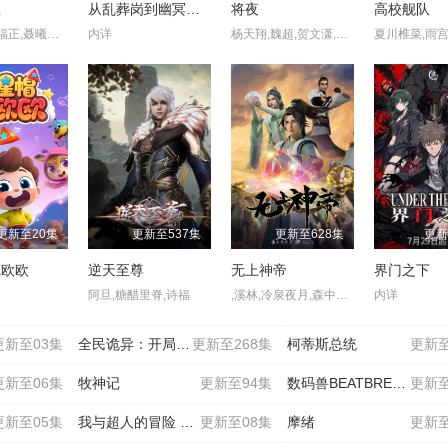
王
从乱葬岗到幽冥之主
将夜
高校舰队
谷江山,张福正,聂曦映,李楠,姜贺,赵熠彤,若瑾
内详
杨天翔,魏超,贺文潇,青泯邑,景向谁依
更新至20集
更新至537集
更新至628集
更新
尼欧欧
逆天至尊
无上神帝
界门之下
阿旦,糖醋里脊,诗福
,溪林,冷泉夜月,森中人,忻子约,音匣老鬼
内详
更新至03集
全民诡异：开局掌握零元购
更新至268集
柯蒂斯总统
更新至
更新至06集
牧神记
更新至94集
数码兽BEATBREAK
更新至
更新至05集
我与超人的冒险 第三季
更新至08集
摩绪
更新至