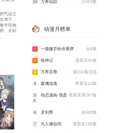
万界仙踪
全464集
10
的气运之
三女弟子，
验卡坑他
动漫月榜单
府、天剑
。
一脸嫌弃给你看胖
全6集
1
牧神记
更新至94集
2
万界至尊
第230集完结
3
废渊战鬼
更新至23集
4
动态漫画·我是
更新至第287集
5
大
灵剑尊
全660集
6
凡人修仙传
更新至185集
7
全12集