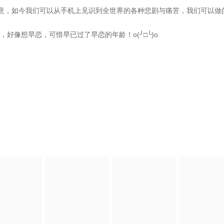
意，如今我们可以从手机上见识到全世界的各种悲剧与痛苦，我们可以做的
好像想早恋，可惜早已过了早恋的年龄！o(╯□╰)o