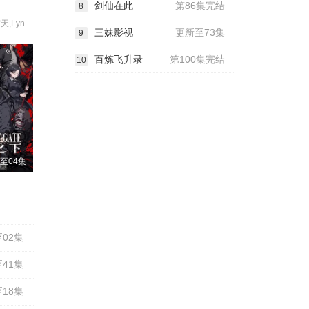
剑仙在此
第86集完结
8
夏川椎菜,雨宫天,Lynn,古木望,种崎敦美,泽田美晴,菊地瞳,田中美海,丸山有香,田边留依,中村樱,久保由利香,五月ちさと,大地叶,宫岛惠美,山下七海,藤田茜,小林优,黑濑裕子,大津爱理,麻仓桃,伊藤加奈惠,阿澄佳奈,高森奈津美,相川奈都姬,清水彩香,福沙奈恵,小泽亚李,金子彩花,新田日和,大桥步夕
三妹影视
更新至73集
9
百炼飞升录
第100集完结
10
至04集
02集
41集
18集