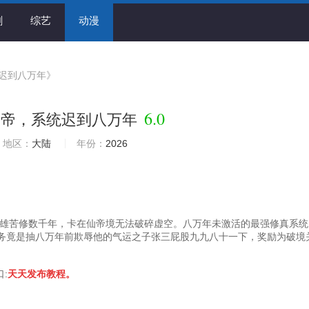
剧
综艺
动漫
迟到八万年》
6.0
仙帝，系统迟到八万年
地区：
大陆
年份：
2026
苦修数千年，卡在仙帝境无法破碎虚空。八万年未激活的最强修真系统
务竟是抽八万年前欺辱他的气运之子张三屁股九九八十一下，奖励为破境
口:
天天发布教程。