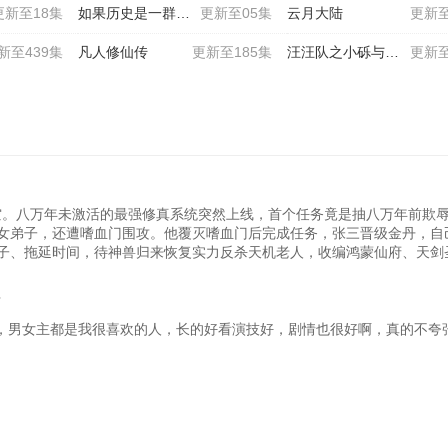
更新至18集
如果历史是一群喵 大明皇
更新至05集
云月大陆
更新至
新至439集
凡人修仙传
更新至185集
汪汪队之小砾与工程家族
更新至
八万年未激活的最强修真系统突然上线，首个任务竟是抽八万年前欺辱他
女弟子，还遭嗜血门围攻。他覆灭嗜血门后完成任务，张三晋级金丹，自
子、拖延时间，待神兽归来恢复实力反杀天机老人，收编鸿蒙仙府、天剑
？
，男女主都是我很喜欢的人，长的好看演技好，剧情也很好啊，真的不夸