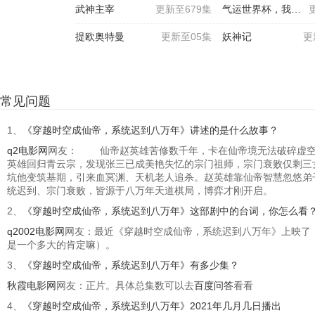
武神主宰
更新至679集
气运世界杯，我能复制所有
提欧奥特曼
更新至05集
妖神记
更
常见问题
1、
《穿越时空成仙帝，系统迟到八万年》讲述的是什么故事？
q2电影网
网友： 仙帝赵英雄苦修数千年，卡在仙帝境无法破碎虚空。
英雄回归青云宗，发现张三已成美艳失忆的宗门祖师，宗门衰败仅剩三
坑他变筑基期，引来血冥渊、天机老人追杀。赵英雄靠仙帝智慧忽悠弟
统迟到、宗门衰败，皆源于八万年天道棋局，博弈才刚开启。
2、
《穿越时空成仙帝，系统迟到八万年》这部剧中的台词，你怎么看
q2002电影网
网友：最近《穿越时空成仙帝，系统迟到八万年》上映了
是一个多大的肯定嘛）。
3、
《穿越时空成仙帝，系统迟到八万年》有多少集？
秋霞电影网
网友：正片。具体总集数可以去
百度问答
看看
4、
《穿越时空成仙帝，系统迟到八万年》2021年几月几日播出