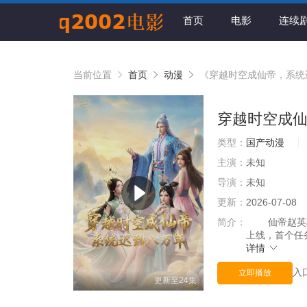
首页
电影
连续
当前位置
首页
动漫
《穿越时空成仙帝，系统
穿越时空成
类型：
国产动漫
主演：
未知
导演：
未知
更新：
2026-07-08
简介：
仙帝赵英雄
上线，首个任
详情
入
立即播放
更新至24集