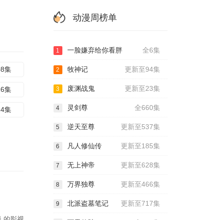
动漫周榜单
一脸嫌弃给你看胖
全6集
1
08集
牧神记
更新至94集
2
废渊战鬼
更新至23集
16集
3
灵剑尊
全660集
4
24集
逆天至尊
更新至537集
5
凡人修仙传
更新至185集
6
无上神帝
更新至628集
7
万界独尊
更新至466集
8
北派盗墓笔记
更新至717集
9
 的影视