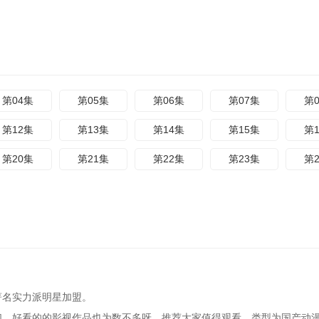
第04集
第05集
第06集
第07集
第
第12集
第13集
第14集
第15集
第
第20集
第21集
第22集
第23集
第
著名实力派明星加盟。
们，好看的的影视作品也为数不多呀，推荐大家值得观看。类型为国产动漫