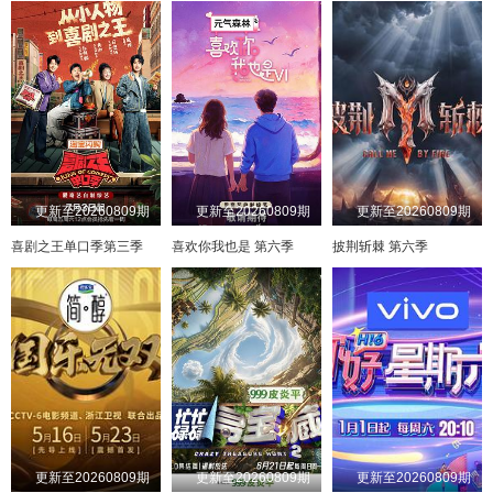
更新至20260809期
更新至20260809期
更新至20260809期
喜剧之王单口季第三季
喜欢你我也是 第六季
披荆斩棘 第六季
更新至20260809期
更新至20260809期
更新至20260809期