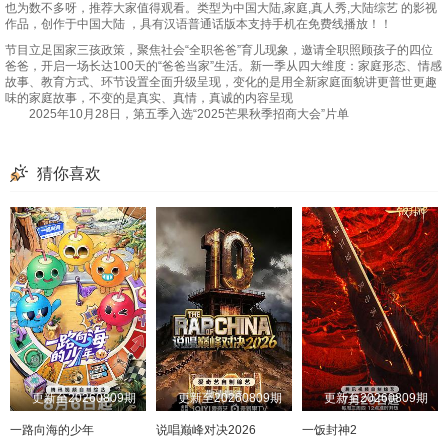
也为数不多呀，推荐大家值得观看。类型为中国大陆,家庭,真人秀,大陆综艺 的影视
作品，创作于中国大陆 ，具有汉语普通话版本支持手机在免费线播放！！
节目立足国家三孩政策，聚焦社会“全职爸爸”育儿现象，邀请全职照顾孩子的四位
爸爸，开启一场长达100天的“爸爸当家”生活。新一季从四大维度：家庭形态、情感
故事、教育方式、环节设置全面升级呈现，变化的是用全新家庭面貌讲更普世更趣
味的家庭故事，不变的是真实、真情，真诚的内容呈现
2025年10月28日，第五季入选“2025芒果秋季招商大会”片单
猜你喜欢
更新至20260809期
更新至20260809期
更新至20260809期
一路向海的少年
说唱巅峰对决2026
一饭封神2