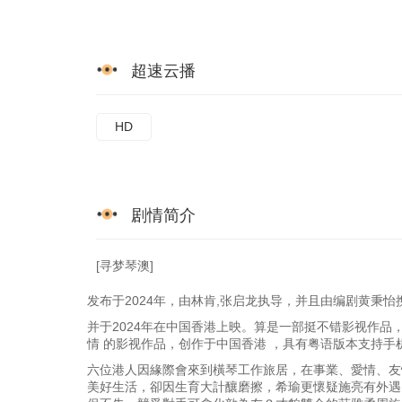
超速云播
HD
剧情简介
[寻梦琴澳]
发布于2024年，由林肯,张启龙执导，并且由编剧黄秉
并于2024年在中国香港上映。算是一部挺不错影视作品
情 的影视作品，创作于中国香港 ，具有粤语版本支持手
六位港人因緣際會來到橫琴工作旅居，在事業、愛情、友
美好生活，卻因生育大計釀磨擦，希瑜更懷疑施亮有外遇