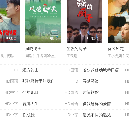
HD国语
HD国语
HD国语
缘
凤鸣飞天
倔强的厨子
你的约定
黄成成 , 王凯 , 杨聪惠 , 钟于龙 , 小玖 , 孙举亮
周浩东,牛犇,郭金杰,赵越,王昭,王侃,刘若清,范野子
王云超
HD
远方的山
HD国语
哈尔的移动城堡日语
H
HD国语
那张照片里的我们
HD
寻梦琴澳
H
HD中字
他年她日
HD国语
时间旅馆
H
HD中字
冒牌人生
HD国语
像我这样的爱情
H
HD中字
你或我
HD中字
遇见不同的遇见
H