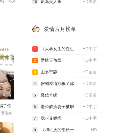
點，眾人
谎岛美人鱼
HD国语
10
爱情片月榜单
《大学女生的性生
HD中字
1
爱情三角线
HD中字
2
山乡宁静
HD国语
3
假如爱情欺骗了你
HD国语
4
微信奇缘
HD国语
HD国语
5
骗了你
老公醉酒妻子被朋
HD中字
6
,曹君豪
我叫艾妮塔
HD中字
7
《和讨厌的部长一
HD
8