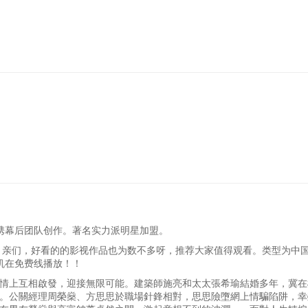
怡携幕后团队创作。著名实力派明星加盟。
，亲们，好看的的影视作品也为数不多呀，推荐大家值得观看。类型为中国
机在免费线播放！！
情上互相啟發，迎接無限可能。建築師施亮和太太張希瑜結婚多年，冀在
。公關經理周榮燊、方思思於職場針鋒相對，思思險墮網上情騙陷阱，幸