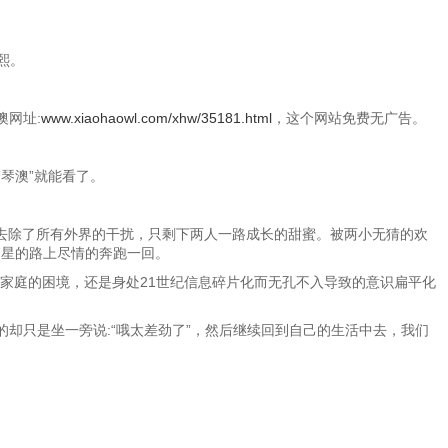
熙。
澳网址:
www.xiaohaowl.com/xhw/35181.html
，这个网站免费无广告。
梦琴澳”就能看了。
去除了所有外界的干扰，只剩下两人一路成长的甜蜜。被两小无猜的欢
繁星的路上尽情的奔跑一回。
家庭的困境，还是身处21世纪信息碎片化而无孔不入导致的意识扁平化
却只是坐一旁说:“哦太差劲了”，然后继续回到自己的生活中去，我们