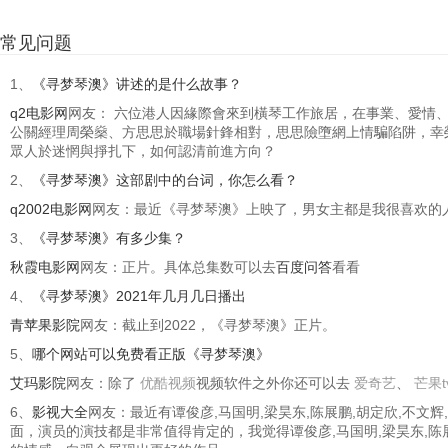
常见问题
1、
《寻梦琴澳》讲述的是什么故事？
q2电影网
网友： 六位港人因緣際會來到橫琴工作旅居，在事業、愛情
公關經理周榮燊、方思思於職場針鋒相對，思思險墮網上情騙陷阱，幸
眾人於迷惘與掙扎下，如何認清前進方向？
2、
《寻梦琴澳》这部剧中的台词，你怎么看？
q2002电影网
网友：最近《寻梦琴澳》上映了，男女主都是我很喜欢的
3、
《寻梦琴澳》有多少集？
秋霞电影网
网友：正片。具体总集数可以去
百度问答
看看
4、
《寻梦琴澳》2021年几月几日播出
青苹果影院
网友：截止到2022，《寻梦琴澳》正片。
5、
哪个网站可以免费看正版《寻梦琴澳》
艾玛影院
网友：除了
优酷视频
视频软件之外你还可以去
爱奇艺
、
芒果t
6、
影视大全
网友：最近有谭俊彦,马国明,梁昊东,陈展鹏,胡定欣,不文
面，演员的演技都是非常值得肯定的，我觉得谭俊彦,马国明,梁昊东,陈展