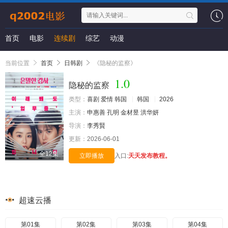
首页
电影
连续剧
综艺
动漫
当前位置
首页
日韩剧
《隐秘的监察》
1.0
隐秘的监察
类型：
喜剧
爱情
韩国
韩国
2026
主演：
申惠善
孔明
金材昱
洪华妍
导演：
李秀賢
更新：
2026-06-01
全12集
立即播放
入口:
天天发布教程。
超速云播
第01集
第02集
第03集
第04集