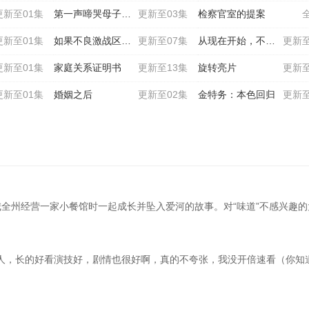
更新至01集
第一声啼哭母子救命急救班
更新至03集
检察官室的提案
更新至01集
如果不良激战区的四天王转
更新至07集
从现在开始，不做朋友了吧
更新至
更新至01集
家庭关系证明书
更新至13集
旋转亮片
更新至
更新至01集
婚姻之后
更新至02集
金特务：本色回归
更新至
全州经营一家小餐馆时一起成长并坠入爱河的故事。对“味道”不感兴趣的大
人，长的好看演技好，剧情也很好啊，真的不夸张，我没开倍速看（你知