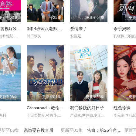
更新至03集
全25集
更新至04集
更新
大追踪〜警视厅SSBC强行犯系〜 第二季
3年B班金八老师第二季
爱情来了
杀手妈咪
大森南朋,相叶雅纪,松下奈绪
武田铁矢
安喜延
更新至06集
更新至04集
更新至85集
更新
想
Crossroad～救命救急的约定～
我们愉快的好日子
红色珍珠
惠利
今田美樱,矶村勇斗,宽一郎,泉泽祐希
严贤京,尹仲勋,申正允,尹多英,金惠玉,鲜于在德,尹多勋,文喜京,李商淑,郑孝彬,李家豪,郑永琡
更新至03集
亲吻要在搜查后
更新至01集
告白：第25年的秘密
更新至