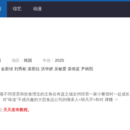
剧
综艺
动漫
国
地区：
韩国
年份：
2025
金新绿
刘秀彬
裴那拉
洪华妍
吴敏爱
裴侑蓝
尹炳熙
着不同背景和饮食理念的主角在奇迹之城全州经营一家小餐馆时一起成长
。对“味道”不感兴趣的大型食品公司的继承人<韩凡宇>和对
详情
口:
天天发布教程。