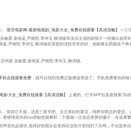
v
、
星空电影网-最新电视剧_电影大全_免费在线观看【高清流畅】
>
百
华妍,吴敏爱,裴侑蓝,尹炳熙,李仲玉,柳演锡等演员主演的剧情片一经播出
爱,裴侑蓝,尹炳熙,李仲玉,柳演锡在里面的演技非常的好，他能够去把握这
洪华妍,吴敏爱,裴侑蓝,尹炳熙,李仲玉,柳演锡。
手机在线观看免费
，就可以找到免费正版播放资源了。手机免费看你的味
_电影大全_免费在线观看【高清流畅】
上看的，打开APP后直接搜索“你
会儿，觉得它不值，还是三星半吧。太过美好的童话，纯粹却禁忌的爱恋。
，再矫情造作的mv拼贴也能释怀，宁愿做一次贪恋美梦的傻子，在追逐
的声音此起彼伏,觉得好的观众会觉得在这部片里找到了共鸣，不论是来自