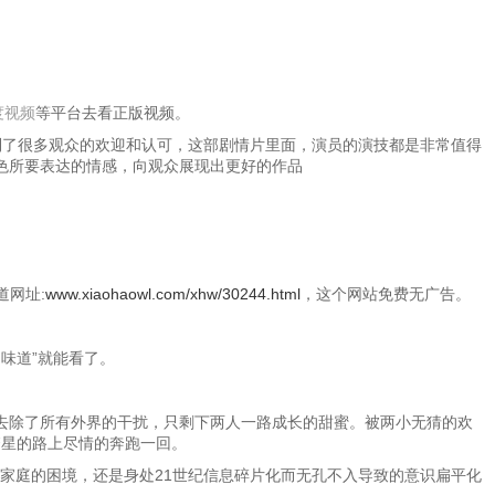
度视频
等平台去看正版视频。
就受到了很多观众的欢迎和认可，这部剧情片里面，演员的演技都是非常值得
个角色所要表达的情感，向观众展现出更好的作品
道网址:
www.xiaohaowl.com/xhw/30244.html
，这个网站免费无广告。
的味道”就能看了。
去除了所有外界的干扰，只剩下两人一路成长的甜蜜。被两小无猜的欢
繁星的路上尽情的奔跑一回。
家庭的困境，还是身处21世纪信息碎片化而无孔不入导致的意识扁平化