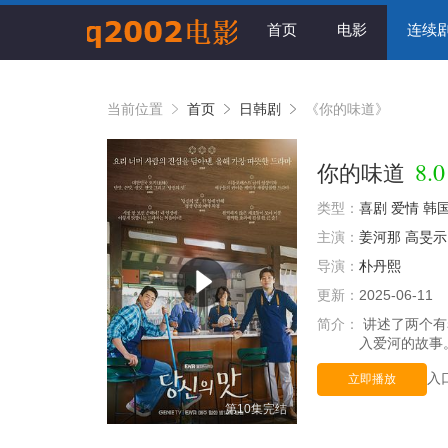
首页
电影
连续
当前位置
首页
日韩剧
《你的味道》
8.0
你的味道
类型：
喜剧
爱情
韩
主演：
姜河那
高旻示
导演：
朴丹熙
更新：
2025-06-11
简介：
讲述了两个有
入爱河的故事
入
立即播放
第10集完结