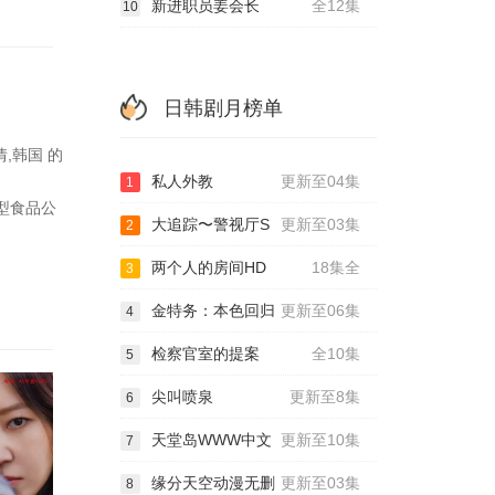
新进职员姜会长
全12集
10
日韩剧月榜单
,韩国 的
私人外教
更新至04集
1
型食品公
大追踪〜警视厅S
更新至03集
2
两个人的房间HD
18集全
3
金特务：本色回归
更新至06集
4
检察官室的提案
全10集
5
尖叫喷泉
更新至8集
6
天堂岛WWW中文
更新至10集
7
缘分天空动漫无删
更新至03集
8