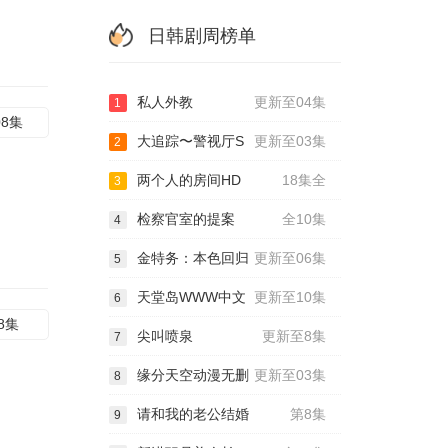
日韩剧周榜单
私人外教
更新至04集
1
08集
大追踪〜警视厅S
更新至03集
2
两个人的房间HD
18集全
3
检察官室的提案
全10集
4
金特务：本色回归
更新至06集
5
天堂岛WWW中文
更新至10集
6
8集
尖叫喷泉
更新至8集
7
缘分天空动漫无删
更新至03集
8
请和我的老公结婚
第8集
9