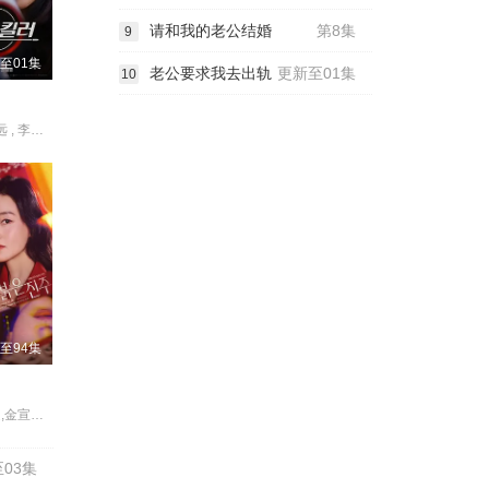
请和我的老公结婚
第8集
9
至01集
老公要求我去出轨
更新至01集
10
孔晓振 , 郑浚远 , 李相二 , 成东日
至94集
李元宗,李代延,金宣敬,李甫姫,朴真熙,韩振熙,李应敬,金惠仙,이정용,채빈
03集