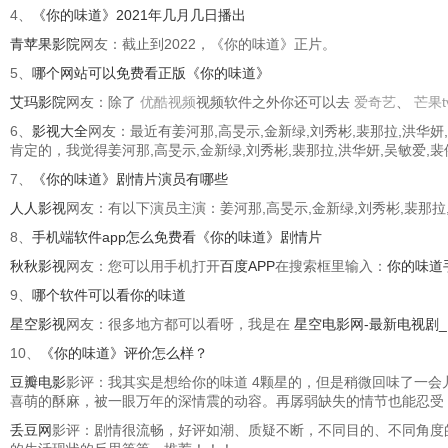
4、
《你的味道》2021年几月几日播出
青苹果影院
网友：截止到2022，《你的味道》正片。
5、
哪个网站可以免费看正版《你的味道》
艾玛影院
网友：除了
优酷视频
视频软件之外你还可以去
爱奇艺
、
芒果t
6、
影视大全
网友：最近有姜河那,高旻示,金新绿,刘秀彬,裴那拉,洪
肯定的，我觉得姜河那,高旻示,金新绿,刘秀彬,裴那拉,洪华妍,吴敏
7、
《你的味道》剧情片演员有哪些
人人影视
网友：有以下演员主演：姜河那,高旻示,金新绿,刘秀彬,裴那拉,
8、
手机端软件app怎么免费看《你的味道》剧情片
秋秋影视
网友：您可以用手机打开
百度APP
在搜索框里输入：
你的味道
9、
哪个软件可以看你的味道
星空影视
网友：很多地方都可以看呀，我是在
星空电影网-最新电视剧
10、
《你的味道》评价怎么样？
豆瓣电影
影评：我其实是想给你的味道 4颗星的，但是稍微回味了一
喜萌的酥麻，被一眼万年的深情震的动容。再孱弱缺失的情节也能忍受
丢豆网
影评：剧情很流畅，好评如潮、质疑不断，不同目的、不同角度