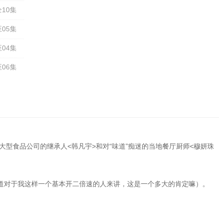
全10集
05集
04集
06集
型食品公司的继承人<韩凡宇>和对“味道”痴迷的当地餐厅厨师<穆妍珠
道对于我这样一个基本开二倍速的人来讲，这是一个多大的肯定嘛）。