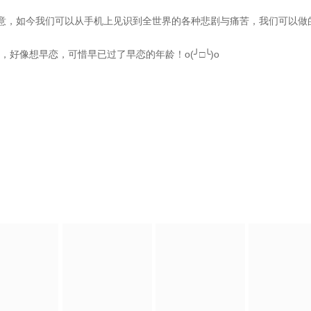
意，如今我们可以从手机上见识到全世界的各种悲剧与痛苦，我们可以做的
好像想早恋，可惜早已过了早恋的年龄！o(╯□╰)o