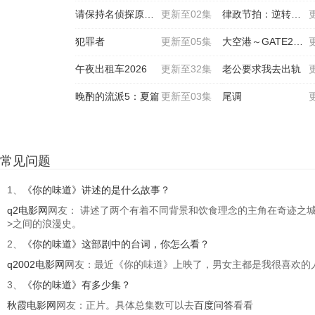
请保持名侦探原来的样子
更新至02集
律政节拍：逆转法庭
犯罪者
更新至05集
大空港～GATE24～
午夜出租车2026
更新至32集
老公要求我去出轨
晚酌的流派5：夏篇
更新至03集
尾调
常见问题
1、
《你的味道》讲述的是什么故事？
q2电影网
网友： 讲述了两个有着不同背景和饮食理念的主角在奇迹之城
>之间的浪漫史。
2、
《你的味道》这部剧中的台词，你怎么看？
q2002电影网
网友：最近《你的味道》上映了，男女主都是我很喜欢的
3、
《你的味道》有多少集？
秋霞电影网
网友：正片。具体总集数可以去
百度问答
看看