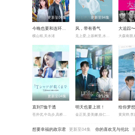
更新至06集
更新至94集
今晚也要和连环杀手约会
风，带有香气
横山裕,关水渚
见上爱,上坂树里,水野美纪,早坂美海,小林隆,小林虎之介,津崎史郎,岩瀬顕子,三浦贵大,根岸季衣,大岛美幸,义达祐未,たくや,原田泰造,北村一辉,佐野晶哉,藤原季节,林裕太,坂东弥十郎,内田慈,小倉史也,片冈鹤太郎,松金米子,广冈由里子,春海四方,多部未华子,高岛政宏,二田絢乃,中田青渚,井上向日葵,丸山礼,研直子,生田绘梨花,菊池亚希子,中井友望,木越明,原嶋凛,玄理,伊势志摩,古川雄大,坂口涼太郎,平野生成,森田甘路,猫背椿,饭尾和树,若林时英,村上穂乃佳,东野绚香,大河原次郎,野添义弘,筒井道隆,仲
更新至04集
全12集
直到T恤干透
明天也要上班！
给你梦
苍井优,中岛步,高桥文哉,夏帆,松山研一,中川雅也,臼田麻美,斋藤飞鸟,庄司浩平
金正英,姜美娜,徐仁国,崔京勋,朴艺荣,朴智贤,元圭彬
黄寅烨,李
想要幸福的政宗君
更新至04集
你的喜欢无与伦比