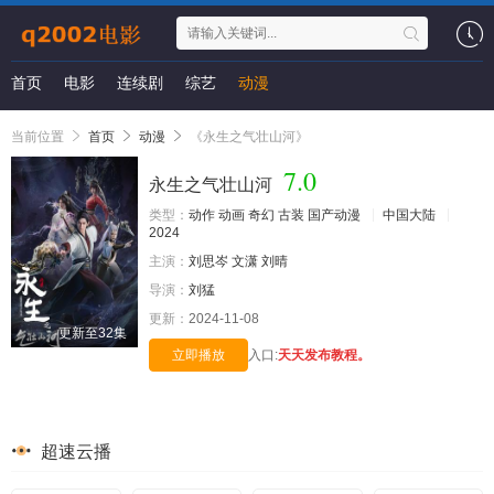
首页
电影
连续剧
综艺
动漫
当前位置
首页
动漫
《永生之气壮山河》
7.0
永生之气壮山河
类型：
动作
动画
奇幻
古装
国产动漫
中国大陆
2024
主演：
刘思岑
文潇
刘晴
导演：
刘猛
更新：
2024-11-08
更新至32集
立即播放
入口:
天天发布教程。
超速云播