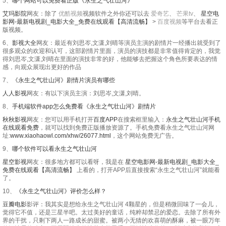
5、
哪个网站可以免费看正版《永生之气壮山河》
艾玛影院
网友：除了
优酷视频
视频软件之外你还可以去
爱奇艺
、
芒果tv
、
星空电
影网-最新电视剧_电影大全_免费在线观看【高清流畅】
>
百度视频
等平台去看正
版视频。
6、
影视大全
网友：最近有刘思岑,文潇,刘晴等演员主演的剧情片一经播出就受到了
很多观众的欢迎和认可，这部剧情片里面，演员的演技都是非常值得肯定的，我觉
得刘思岑,文潇,刘晴在里面的演技非常的好，他能够去把握这个角色所要表达的情
感，向观众展现出更好的作品
7、
《永生之气壮山河》剧情片演员有哪些
人人影视
网友：有以下演员主演：刘思岑,文潇,刘晴。
8、
手机端软件app怎么免费看《永生之气壮山河》剧情片
秋秋影视
网友：您可以用手机打开
百度APP
在搜索框里输入：
永生之气壮山河手机
在线观看免费
，就可以找到免费正版播放资源了。手机免费看永生之气壮山河网
址:
www.xiaohaowl.com/xhw/26077.html
，这个网站免费无广告。
9、
哪个软件可以看永生之气壮山河
星空影视
网友：很多地方都可以看呀，我是在
星空电影网-最新电视剧_电影大全_
免费在线观看【高清流畅】
上看的，打开APP后直接搜索“永生之气壮山河”就能看
了。
10、
《永生之气壮山河》评价怎么样？
豆瓣电影
影评：我其实是想给永生之气壮山河 4颗星的，但是稍微回味了一会儿，
觉得它不值，还是三星半吧。太过美好的童话，纯粹却禁忌的爱恋。去除了所有外
界的干扰，只剩下两人一路成长的甜蜜。被两小无猜的欢喜萌的酥麻，被一眼万年