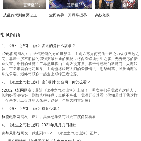
更新至11集
更新至268集
全12集
从乱葬岗到幽冥之主
全民诡异：开局掌握零元购·动态漫画
高校舰队
常见问题
1、
《永生之气壮山河》讲述的是什么故事？
q2电影网
网友： 在大气磅礴的奇幻世界里，主角方寒如何凭借一己之力纵横天地之
间。靠着一股不服输的倔强突破神通的奥秘，将肉身锻成永生之躯。无穷无尽的新
奇法宝，崭新的仙魔凡三界盛世将由主角依次开启。将带你感受仙教魔门，人魔妖
神，王皇帝君的奇幻风采。主角也将经历人间的爱恨情仇、恩怨纠葛，以及仙魔的
斗法争端。最终带领你一起走上巅峰王者之路。
2、
《永生之气壮山河》这部剧中的台词，你怎么看？
q2002电影网
网友：最近《永生之气壮山河》上映了，男女主都是我很喜欢的人，
长的好看演技好，剧情也很好啊，真的不夸张，我没开倍速看（你知道对于我这样
一个基本开二倍速的人来讲，这是一个多大的肯定嘛）。
3、
《永生之气壮山河》有多少集？
秋霞电影网
网友：正片。具体总集数可以去
百度问答
看看
4、
《永生之气壮山河》2021年几月几日播出
青苹果影院
网友：截止到2022，《永生之气壮山河》正片。