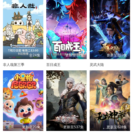
全24集
更新至13集
更新至203集
非人哉第三季
百日成王
灵武大陆
更新至20集
更新至537集
更新至628集