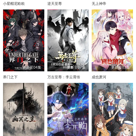
小星帽尼欧欧
逆天至尊
无上神帝
更新至04集
更新至07集
更新至03集
界门之下
万古至尊：李云霄传
成也萧河