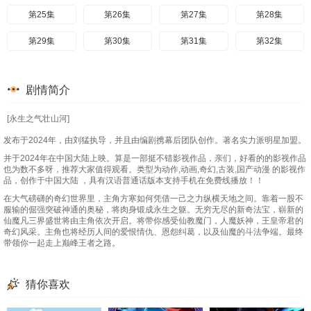
第25集
第26集
第27集
第28集
第29集
第30集
第31集
第32集
剧情简介
[永生之气壮山河]
发布于2024年，由刘猛执导，并且由编剧携幕后团队创作。著名实力派明星加盟。
并于2024年在中国大陆上映。算是一部挺不错影视作品，亲们，好看的的影视作品
也为数不多呀，推荐大家值得观看。类型为动作,动画,奇幻,古装,国产动漫 的影视作
品，创作于中国大陆 ，具有汉语普通话版本支持手机在免费线播放！！
在大气磅礴的奇幻世界里，主角方寒如何凭借一己之力纵横天地之间。靠着一股不
服输的倔强突破神通的奥秘，将肉身锻成永生之躯。无穷无尽的新奇法宝，崭新的
仙魔凡三界盛世将由主角依次开启。将带你感受仙教魔门，人魔妖神，王皇帝君的
奇幻风采。主角也将经历人间的爱恨情仇、恩怨纠葛，以及仙魔的斗法争端。最终
带领你一起走上巅峰王者之路。
猜你喜欢