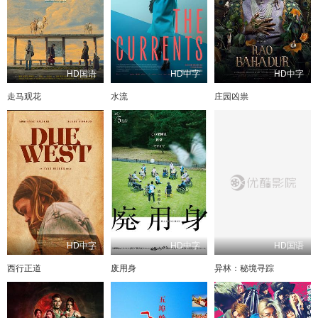
HD国语
HD中字
HD中字
走马观花
水流
庄园凶祟
HD中字
HD中字
HD国语
西行正道
废用身
异林：秘境寻踪