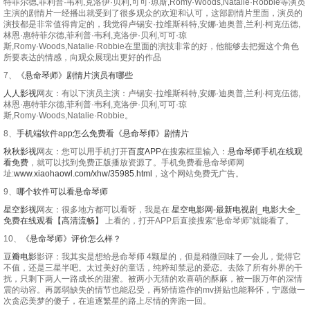
特菲尔德,菲利普·韦利,克洛伊·贝利,可可·琼斯,Romy·Woods,Natalie·Robbie等演员
主演的剧情片一经播出就受到了很多观众的欢迎和认可，这部剧情片里面，演员的
演技都是非常值得肯定的，我觉得卢锡安·拉维斯科特,安娜·迪奥普,兰利·柯克伍德,
林恩·惠特菲尔德,菲利普·韦利,克洛伊·贝利,可可·琼
斯,Romy·Woods,Natalie·Robbie在里面的演技非常的好，他能够去把握这个角色
所要表达的情感，向观众展现出更好的作品
7、
《悬命琴师》剧情片演员有哪些
人人影视
网友：有以下演员主演：卢锡安·拉维斯科特,安娜·迪奥普,兰利·柯克伍德,
林恩·惠特菲尔德,菲利普·韦利,克洛伊·贝利,可可·琼
斯,Romy·Woods,Natalie·Robbie。
8、
手机端软件app怎么免费看《悬命琴师》剧情片
秋秋影视
网友：您可以用手机打开
百度APP
在搜索框里输入：
悬命琴师手机在线观
看免费
，就可以找到免费正版播放资源了。手机免费看悬命琴师网
址:
www.xiaohaowl.com/xhw/35985.html
，这个网站免费无广告。
9、
哪个软件可以看悬命琴师
星空影视
网友：很多地方都可以看呀，我是在
星空电影网-最新电视剧_电影大全_
免费在线观看【高清流畅】
上看的，打开APP后直接搜索“悬命琴师”就能看了。
10、
《悬命琴师》评价怎么样？
豆瓣电影
影评：我其实是想给悬命琴师 4颗星的，但是稍微回味了一会儿，觉得它
不值，还是三星半吧。太过美好的童话，纯粹却禁忌的爱恋。去除了所有外界的干
扰，只剩下两人一路成长的甜蜜。被两小无猜的欢喜萌的酥麻，被一眼万年的深情
震的动容。再孱弱缺失的情节也能忍受，再矫情造作的mv拼贴也能释怀，宁愿做一
次贪恋美梦的傻子，在追逐繁星的路上尽情的奔跑一回。