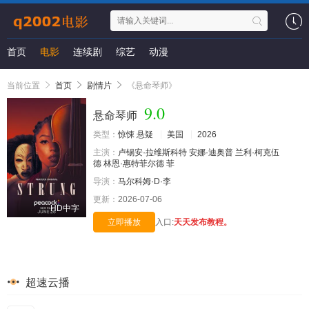
首页
电影
连续剧
综艺
动漫
当前位置
首页
剧情片
《悬命琴师》
9.0
悬命琴师
类型：
惊悚
悬疑
美国
2026
主演：
卢锡安·拉维斯科特
安娜·迪奥普
兰利·柯克伍
德
林恩·惠特菲尔德
菲
导演：
马尔科姆·D·李
更新：
2026-07-06
HD中字
立即播放
入口:
天天发布教程。
超速云播