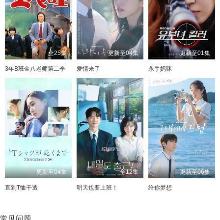
全25集
更新至04集
更新至01集
3年B班金八老师第二季
爱情来了
杀手妈咪
更新至04集
全12集
更新至06集
直到T恤干透
明天也要上班！
给你梦想
常见问题