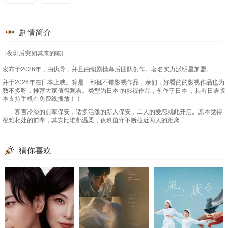
剧情简介
[夜班后突如其来的吻]
发布于2026年，由执导，并且由编剧携幕后团队创作。著名实力派明星加盟。
并于2026年在日本上映。算是一部挺不错影视作品，亲们，好看的的影视作品也为
数不多呀，推荐大家值得观看。类型为日本 的影视作品，创作于日本 ，具有日语版
本支持手机在免费线播放！！
寡言冷淡的前辈保安，话多活泼的新人保安，二人的爱恋就此开启。原本觉得
很难相处的前辈，其实比谁都温柔，夜班值守不断拉近两人的距离.
猜你喜欢