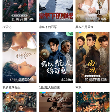
全24集
全26集
全16集
夜语记
凛冬下的罪恶
其实不是重逢
更新至04集
全10集
更新至12集
我的鸵鸟先生
我以纸人镇百鬼
南戏