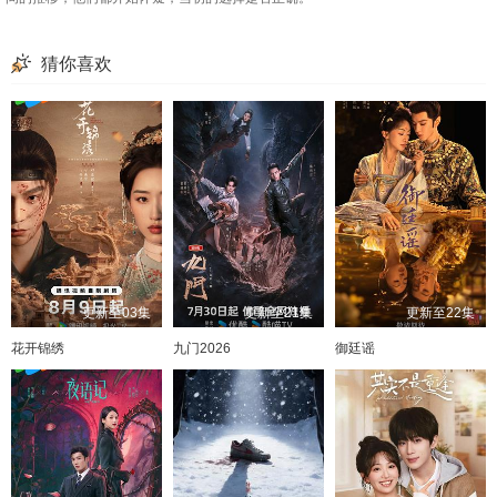
猜你喜欢
更新至03集
更新至21集
更新至22集
花开锦绣
九门2026
御廷谣