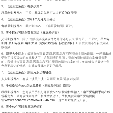
3、
《扁豆爱焖面》有多少集？
秋霞电影网
网友：正片。具体总集数可以去
百度问答
看看
4、
《扁豆爱焖面》2021年几月几日播出
青苹果影院
网友：截止到2022，《扁豆爱焖面》正片。
5、
哪个网站可以免费看正版《扁豆爱焖面》
艾玛影院
网友：除了
优酷视频
视频软件之外你还可以去
爱奇艺
、
芒果tv
、
星空电
影网-最新电视剧_电影大全_免费在线观看【高清流畅】
>
百度视频
等平台去看正
版视频。
6、
影视大全
网友：最近有朱雨辰,高露,迟嘉,武笑羽等演员主演的剧情片一经播出就
受到了很多观众的欢迎和认可，这部剧情片里面，演员的演技都是非常值得肯定
的，我觉得朱雨辰,高露,迟嘉,武笑羽在里面的演技非常的好，他能够去把握这个角
色所要表达的情感，向观众展现出更好的作品
7、
《扁豆爱焖面》剧情片演员有哪些
人人影视
网友：有以下演员主演：朱雨辰,高露,迟嘉,武笑羽。
8、
手机端软件app怎么免费看《扁豆爱焖面》剧情片
秋秋影视
网友：您可以用手机打开
百度APP
在搜索框里输入：
扁豆爱焖面手机在线
观看免费
，就可以找到免费正版播放资源了。手机免费看扁豆爱焖面网
址:
www.xiaohaowl.com/xhw/35946.html
，这个网站免费无广告。
9、
哪个软件可以看扁豆爱焖面