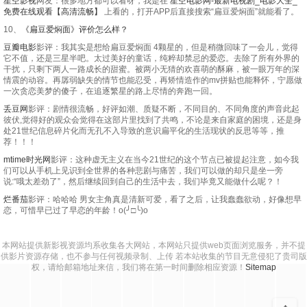
星空影视
网友：很多地方都可以看呀，我是在
星空电影网-最新电视剧_电影大全_
免费在线观看【高清流畅】
上看的，打开APP后直接搜索“扁豆爱焖面”就能看了。
10、
《扁豆爱焖面》评价怎么样？
豆瓣电影
影评：我其实是想给扁豆爱焖面 4颗星的，但是稍微回味了一会儿，觉得
它不值，还是三星半吧。太过美好的童话，纯粹却禁忌的爱恋。去除了所有外界的
干扰，只剩下两人一路成长的甜蜜。被两小无猜的欢喜萌的酥麻，被一眼万年的深
情震的动容。再孱弱缺失的情节也能忍受，再矫情造作的mv拼贴也能释怀，宁愿做
一次贪恋美梦的傻子，在追逐繁星的路上尽情的奔跑一回。
丢豆网
影评：剧情很流畅，好评如潮、质疑不断，不同目的、不同角度的声音此起
彼伏,觉得好的观众会觉得在这部片里找到了共鸣，不论是来自家庭的困境，还是身
处21世纪信息碎片化而无孔不入导致的意识扁平化的生活现状的反思等等，推
荐！！！
mtime时光网
影评：这种虚无主义在当今21世纪的这个节点已被提起注意，如今我
们可以从手机上见识到全世界的各种悲剧与痛苦，我们可以做的却只是坐一旁
说:“哦太差劲了”，然后继续回到自己的生活中去，我们毕竟又能做什么呢？！
烂番茄
影评：哈哈哈 男女主角真是清新可爱，看了之后，让我蠢蠢欲动，好像想早
恋，可惜早已过了早恋的年龄！o(╯□╰)o
本网站提供新影视资源均系收集各大网站，本网站只提供web页面浏览服务，并不提
供影片资源存储，也不参与任何视频录制、上传 若本站收集的节目无意侵犯了贵司版
权，请给邮箱地址来信，我们将在第一时间删除相应资源！
Sitemap