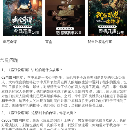
更新至14集
更新至10集
更新至19集
幽宅奇谭
盲盒
我当卧底这件事
常见问题
1、
《扁豆爱焖面》讲述的是什么故事？
q2电影网
网友： 李中原是一名心理医生，而他的妻子袁胜男则是典型的职场女强
人，大相径庭的性格让李中原和袁胜男在两人的婚姻生活中遇到了很多的困难，也
产生了很多的矛盾，最终，对感情失去了信心的两人选择了离婚。然而，李中原和
袁胜男的家人是世交，他们的婚姻承载了两家人全部的希望，因此，两人决定暂时
对他们的家人隐瞒他们已经离婚的事实。之后，李中原和袁胜男分别邂逅了韩雯雯
和王子荐，这两个人的出现在短时间内让李中原和袁胜男误以为他们终于寻找到了
真爱。但随着时间的推移，他们都开始怀疑，当初的选择是否正确。
2、
《扁豆爱焖面》这部剧中的台词，你怎么看？
q2002电影网
网友：最近《扁豆爱焖面》上映了，男女主都是我很喜欢的人，长的
好看演技好，剧情也很好啊，真的不夸张，我没开倍速看（你知道对于我这样一个
基本开二倍速的人来讲，这是一个多大的肯定嘛）。