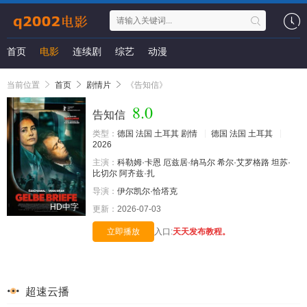
首页
电影
连续剧
综艺
动漫
当前位置
首页
剧情片
《告知信》
8.0
告知信
类型：
德国
法国
土耳其
剧情
德国
法国
土耳其
2026
主演：
科勒姆·卡恩
厄兹居·纳马尔
希尔·艾罗格路
坦苏·
比切尔
阿齐兹·扎
导演：
伊尔凯尔·恰塔克
HD中字
更新：
2026-07-03
立即播放
入口:
天天发布教程。
超速云播