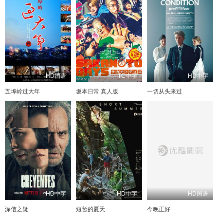
HD国语
TC中字
HD中字
五埠岭过大年
坂本日常 真人版
一切从头来过
HD中字
HD中字
HD国语
深信之疑
短暂的夏天
今晚正好