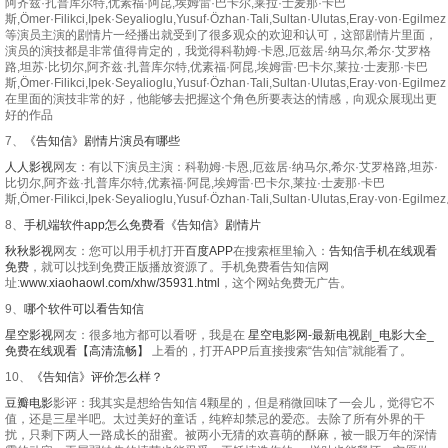
阿齐兹·扎普库尔特,优素福·阿昆,埃姆雷·巴卡尔,莱拉·士麦那·卡巴
斯,Ömer·Filikci,Ipek·Seyalioglu,Yusuf·Özhan·Tali,Sultan·Ulutas,Eray·von·Egilmez
等演员主演的剧情片一经播出就受到了很多观众的欢迎和认可，这部剧情片里面，
演员的演技都是非常值得肯定的，我觉得科勒姆·卡恩,厄兹居·纳马尔,希尔·艾罗格
路,坦苏·比切尔,阿齐兹·扎普库尔特,优素福·阿昆,埃姆雷·巴卡尔,莱拉·士麦那·卡巴
斯,Ömer·Filikci,Ipek·Seyalioglu,Yusuf·Özhan·Tali,Sultan·Ulutas,Eray·von·Egilmez
在里面的演技非常的好，他能够去把握这个角色所要表达的情感，向观众展现出更
好的作品
7、
《告知信》剧情片演员有哪些
人人影视
网友：有以下演员主演：科勒姆·卡恩,厄兹居·纳马尔,希尔·艾罗格路,坦苏·
比切尔,阿齐兹·扎普库尔特,优素福·阿昆,埃姆雷·巴卡尔,莱拉·士麦那·卡巴
斯,Ömer·Filikci,Ipek·Seyalioglu,Yusuf·Özhan·Tali,Sultan·Ulutas,Eray·von·Egilme
8、
手机端软件app怎么免费看《告知信》剧情片
秋秋影视
网友：您可以用手机打开
百度APP
在搜索框里输入：
告知信手机在线观看
免费
，就可以找到免费正版播放资源了。手机免费看告知信网
址:
www.xiaohaowl.com/xhw/35931.html
，这个网站免费无广告。
9、
哪个软件可以看告知信
星空影视
网友：很多地方都可以看呀，我是在
星空电影网-最新电视剧_电影大全_
免费在线观看【高清流畅】
上看的，打开APP后直接搜索“告知信”就能看了。
10、
《告知信》评价怎么样？
豆瓣电影
影评：我其实是想给告知信 4颗星的，但是稍微回味了一会儿，觉得它不
值，还是三星半吧。太过美好的童话，纯粹却禁忌的爱恋。去除了所有外界的干
扰，只剩下两人一路成长的甜蜜。被两小无猜的欢喜萌的酥麻，被一眼万年的深情