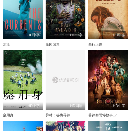
HD中字
HD中字
HD中字
水流
庄园凶祟
西行正道
HD中字
HD国语
HD中字
废用身
异林：秘境寻踪
菲律宾恐怖故事17