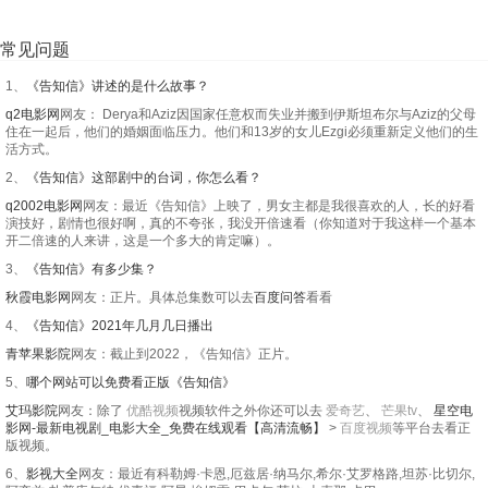
常见问题
1、
《告知信》讲述的是什么故事？
q2电影网
网友： Derya和Aziz因国家任意权而失业并搬到伊斯坦布尔与Aziz的父母
住在一起后，他们的婚姻面临压力。他们和13岁的女儿Ezgi必须重新定义他们的生
活方式。
2、
《告知信》这部剧中的台词，你怎么看？
q2002电影网
网友：最近《告知信》上映了，男女主都是我很喜欢的人，长的好看
演技好，剧情也很好啊，真的不夸张，我没开倍速看（你知道对于我这样一个基本
开二倍速的人来讲，这是一个多大的肯定嘛）。
3、
《告知信》有多少集？
秋霞电影网
网友：正片。具体总集数可以去
百度问答
看看
4、
《告知信》2021年几月几日播出
青苹果影院
网友：截止到2022，《告知信》正片。
5、
哪个网站可以免费看正版《告知信》
艾玛影院
网友：除了
优酷视频
视频软件之外你还可以去
爱奇艺
、
芒果tv
、
星空电
影网-最新电视剧_电影大全_免费在线观看【高清流畅】
>
百度视频
等平台去看正
版视频。
6、
影视大全
网友：最近有科勒姆·卡恩,厄兹居·纳马尔,希尔·艾罗格路,坦苏·比切尔,