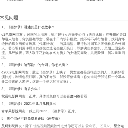
常见问题
1、
《画梦录》讲述的是什么故事？
q2电影网
网友： 民国的上海滩，融汇银行女总账姜心羽（唐诗逸饰）在升职的关口
却遭人陷害，背负巨额亏空，需在十日内填补巨款。她不得不兵行险着，找到身怀
绝技的孤女画师许雁真（代露娃饰），与其结盟。银行欲将国宝名画低价卖给外国
人。姜心羽利用许雁真的画技仿造名画偷天换日，即解决自身危机，又阻止国宝外
流。几经波折，两人联手巧妙地在各方势力的夹缝间周旋，共历险阻，解决重重困
境。
2、
《画梦录》这部剧中的台词，你怎么看？
q2002电影网
网友：最近《画梦录》上映了，男女主都是我很喜欢的人，长的好看
演技好，剧情也很好啊，真的不夸张，我没开倍速看（你知道对于我这样一个基本
开二倍速的人来讲，这是一个多大的肯定嘛）。
3、
《画梦录》有多少集？
秋霞电影网
网友：正片。具体总集数可以去
百度问答
看看
4、
《画梦录》2021年几月几日播出
青苹果影院
网友：截止到2022，《画梦录》正片。
5、
哪个网站可以免费看正版《画梦录》
艾玛影院
网友：除了
优酷视频
视频软件之外你还可以去
爱奇艺
、
芒果tv
、
星空电