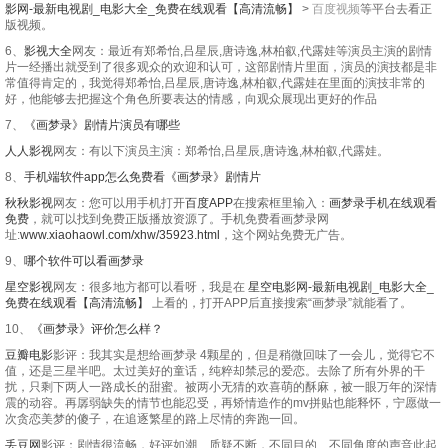
影网-最新电视剧_电影大全_免费在线观看【高清流畅】
>
百度视频
等平台去看正
版视频。
6、
影视大全
网友：最近有郑希怡,吕星辰,唐诗逸,林柏叡,代露娃等演员主演的剧情
片一经播出就受到了很多观众的欢迎和认可，这部剧情片里面，演员的演技都是非
常值得肯定的，我觉得郑希怡,吕星辰,唐诗逸,林柏叡,代露娃在里面的演技非常的
好，他能够去把握这个角色所要表达的情感，向观众展现出更好的作品
7、
《画梦录》剧情片演员有哪些
人人影视
网友：有以下演员主演：郑希怡,吕星辰,唐诗逸,林柏叡,代露娃。
8、
手机端软件app怎么免费看《画梦录》剧情片
秋秋影视
网友：您可以用手机打开
百度APP
在搜索框里输入：
画梦录手机在线观看
免费
，就可以找到免费正版播放资源了。手机免费看画梦录网
址:
www.xiaohaowl.com/xhw/35923.html
，这个网站免费无广告。
9、
哪个软件可以看画梦录
星空影视
网友：很多地方都可以看呀，我是在
星空电影网-最新电视剧_电影大全_
免费在线观看【高清流畅】
上看的，打开APP后直接搜索“画梦录”就能看了。
10、
《画梦录》评价怎么样？
豆瓣电影
影评：我其实是想给画梦录 4颗星的，但是稍微回味了一会儿，觉得它不
值，还是三星半吧。太过美好的童话，纯粹却禁忌的爱恋。去除了所有外界的干
扰，只剩下两人一路成长的甜蜜。被两小无猜的欢喜萌的酥麻，被一眼万年的深情
震的动容。再孱弱缺失的情节也能忍受，再矫情造作的mv拼贴也能释怀，宁愿做一
次贪恋美梦的傻子，在追逐繁星的路上尽情的奔跑一回。
丢豆网
影评：剧情很流畅，好评如潮、质疑不断，不同目的、不同角度的声音此起