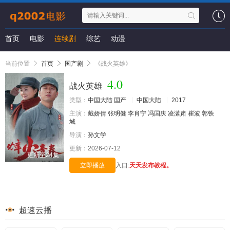
首页
电影
连续剧
综艺
动漫
当前位置
首页
国产剧
《战火英雄》
4.0
战火英雄
类型：
中国大陆
国产
中国大陆
2017
主演：
戴娇倩
张明健
李肖宁
冯国庆
凌潇肃
崔波
郭铁
城
导演：
孙文学
更新：
2026-07-12
更新至24集
立即播放
入口:
天天发布教程。
超速云播