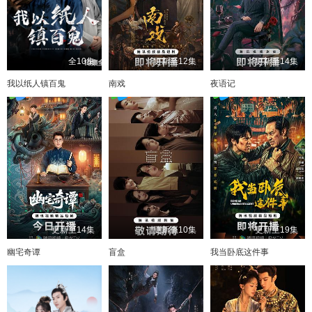
全10集
更新至12集
更新至14集
我以纸人镇百鬼
南戏
夜语记
更新至14集
更新至10集
更新至19集
幽宅奇谭
盲盒
我当卧底这件事