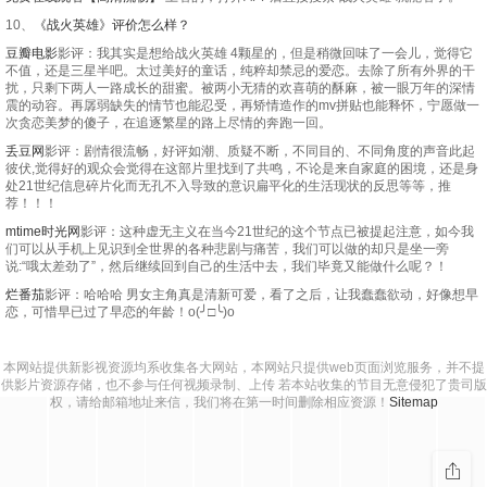
10、
《战火英雄》评价怎么样？
豆瓣电影
影评：我其实是想给战火英雄 4颗星的，但是稍微回味了一会儿，觉得它
不值，还是三星半吧。太过美好的童话，纯粹却禁忌的爱恋。去除了所有外界的干
扰，只剩下两人一路成长的甜蜜。被两小无猜的欢喜萌的酥麻，被一眼万年的深情
震的动容。再孱弱缺失的情节也能忍受，再矫情造作的mv拼贴也能释怀，宁愿做一
次贪恋美梦的傻子，在追逐繁星的路上尽情的奔跑一回。
丢豆网
影评：剧情很流畅，好评如潮、质疑不断，不同目的、不同角度的声音此起
彼伏,觉得好的观众会觉得在这部片里找到了共鸣，不论是来自家庭的困境，还是身
处21世纪信息碎片化而无孔不入导致的意识扁平化的生活现状的反思等等，推
荐！！！
mtime时光网
影评：这种虚无主义在当今21世纪的这个节点已被提起注意，如今我
们可以从手机上见识到全世界的各种悲剧与痛苦，我们可以做的却只是坐一旁
说:“哦太差劲了”，然后继续回到自己的生活中去，我们毕竟又能做什么呢？！
烂番茄
影评：哈哈哈 男女主角真是清新可爱，看了之后，让我蠢蠢欲动，好像想早
恋，可惜早已过了早恋的年龄！o(╯□╰)o
本网站提供新影视资源均系收集各大网站，本网站只提供web页面浏览服务，并不提
供影片资源存储，也不参与任何视频录制、上传 若本站收集的节目无意侵犯了贵司版
权，请给邮箱地址来信，我们将在第一时间删除相应资源！
Sitemap