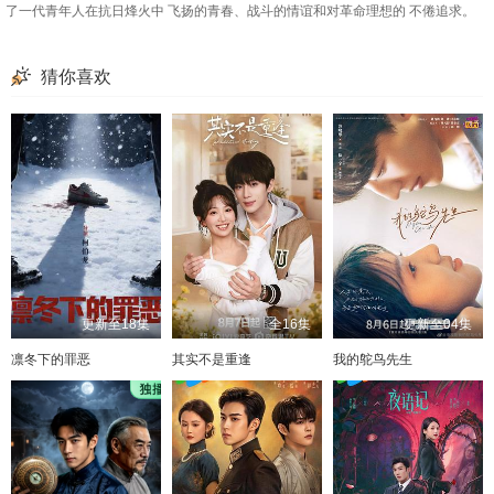
了一代青年人在抗日烽火中 飞扬的青春、战斗的情谊和对革命理想的 不倦追求。
猜你喜欢
更新至18集
全16集
更新至04集
凛冬下的罪恶
其实不是重逢
我的鸵鸟先生