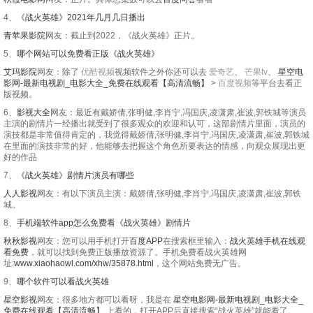
4、
《战火英雄》2021年几月几日播出
青苹果影院
网友：截止到2022，《战火英雄》正片。
5、
哪个网站可以免费看正版《战火英雄》
艾玛影院
网友：除了
优酷视频
视频软件之外你还可以去
爱奇艺
、
芒果tv
、
星空电
影网-最新电视剧_电影大全_免费在线观看【高清流畅】
>
百度视频
等平台去看正
版视频。
6、
影视大全
网友：最近有戴娇倩,张明健,李肖宁,冯国庆,凌潇肃,崔波,郭铁城等演员
主演的剧情片一经播出就受到了很多观众的欢迎和认可，这部剧情片里面，演员的
演技都是非常值得肯定的，我觉得戴娇倩,张明健,李肖宁,冯国庆,凌潇肃,崔波,郭铁城
在里面的演技非常的好，他能够去把握这个角色所要表达的情感，向观众展现出更
好的作品
7、
《战火英雄》剧情片演员有哪些
人人影视
网友：有以下演员主演：戴娇倩,张明健,李肖宁,冯国庆,凌潇肃,崔波,郭铁
城。
8、
手机端软件app怎么免费看《战火英雄》剧情片
秋秋影视
网友：您可以用手机打开
百度APP
在搜索框里输入：
战火英雄手机在线观
看免费
，就可以找到免费正版播放资源了。手机免费看战火英雄网
址:
www.xiaohaowl.com/xhw/35878.html
，这个网站免费无广告。
9、
哪个软件可以看战火英雄
星空影视
网友：很多地方都可以看呀，我是在
星空电影网-最新电视剧_电影大全_
免费在线观看【高清流畅】
上看的，打开APP后直接搜索“战火英雄”就能看了。