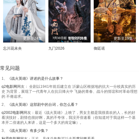
更新至24集
更新至16集
更新至19集
忘川花未央
九门2026
御廷谣
常见问题
1、
《战火英雄》讲述的是什么故事？
q2电影网
网友： 全剧以1941年前后建立在 沂蒙山区根据地的抗大一分校真实的历
史 为背景，展现了一代青年人在抗日烽火中 飞扬的青春、战斗的情谊和对革命理想
的 不倦追求。
2、
《战火英雄》这部剧中的台词，你怎么看？
q2002电影网
网友：最近《战火英雄》上映了，男女主都是我很喜欢的人，长的好
看演技好，剧情也很好啊，真的不夸张，我没开倍速看（你知道对于我这样一个基
本开二倍速的人来讲，这是一个多大的肯定嘛）。
3、
《战火英雄》有多少集？
秋霞电影网
网友：正片。具体总集数可以去
百度问答
看看