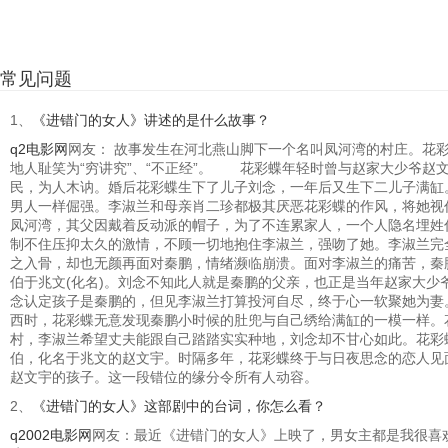
常见问题
1、
《进错门的女人》讲述的是什么故事？
q2电影网
网友： 故事发生在河北燕山脚下一个名叫凤河湾的村庄。花
地人耻笑为“穷讲究”、“不正经”。 花彩蝶年轻时曾与赵家大少爷
民，为人木讷。婚后花彩蝶生下了儿子刘念，一年后又生下二儿子满缸
男人一样倔强。李淑兰和母亲肖二珍都极其厌恶花彩蝶的作风，将她视
凤河湾，其父因戴着反动派的帽子，为了不连累家人，一个人隐名埋姓
制不住压抑太久的激情，不顾一切地抱住李淑兰，强吻了她。李淑兰完
之入骨，却也无颜再面对秦鹏，情绪濒临崩溃。面对李淑兰的痛苦，
伯于兆文(化名)。刘念不知此人就是秦鹏的父亲，也正是当年赵家大
念认定孩子是秦鹏的，但见李淑兰打算投河自尽，终于心一软聚她为
西时，花彩蝶无意发现秦鹏小时候的肚兜与自己绣给满缸的一模一样
村，李淑兰希望丈夫能跟自己踏踏实实种地，刘念却不甘心如此。花彩
伯，化名于兆文的赵文宇。时隔多年，花彩蝶终于与日夜思念的恋人见
赵文宇的孩子。这一段错位的缘分令所有人动容。
2、
《进错门的女人》这部剧中的台词，你怎么看？
q2002电影网
网友：最近《进错门的女人》上映了，男女主都是我很喜