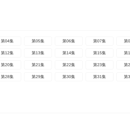
第04集
第05集
第06集
第07集
第
第12集
第13集
第14集
第15集
第
第20集
第21集
第22集
第23集
第
第28集
第29集
第30集
第31集
第