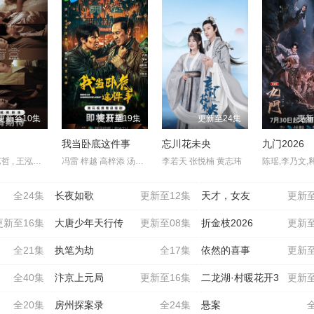
更新至10集
更新至19集
更新至24集
更新
我当卧底这件事
忘川花未央
九门2026
于雯 , 王艺哲 , 王泓鑫 , 卜冠今 , 孙天宇 , 加奈那 , 成岳 , 杨琼 , 易梦玲
冯雷 梓越 高梓添 汤镇业 杨帆 孙腾博
李若天 张悦楠 黄志玮
全24集
长夜如歌
更新至12集
天才，女友
更新至
更新至16集
大唐少年天行传
更新至08集
折金枝2026
更新至
全21集
执笔为劫
全17集
依然的喜事
更新至
全40集
汴京上元局
更新至16集
二龙湖·村暖花开3
更新至
全20集
房州探案录
全24集
悬案