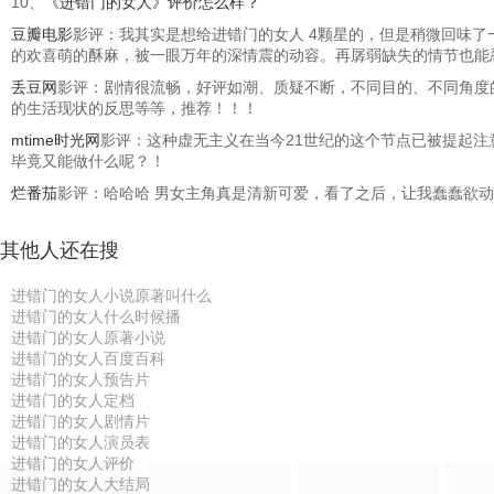
10、
《进错门的女人》评价怎么样？
豆瓣电影
影评：我其实是想给进错门的女人 4颗星的，但是稍微回味
的欢喜萌的酥麻，被一眼万年的深情震的动容。再孱弱缺失的情节也能
丢豆网
影评：剧情很流畅，好评如潮、质疑不断，不同目的、不同角度
的生活现状的反思等等，推荐！！！
mtime时光网
影评：这种虚无主义在当今21世纪的这个节点已被提起注
毕竟又能做什么呢？！
烂番茄
影评：哈哈哈 男女主角真是清新可爱，看了之后，让我蠢蠢欲动，
其他人还在搜
进错门的女人小说原著叫什么
进错门的女人什么时候播
进错门的女人原著小说
进错门的女人百度百科
进错门的女人预告片
进错门的女人定档
进错门的女人剧情片
进错门的女人演员表
进错门的女人评价
进错门的女人大结局