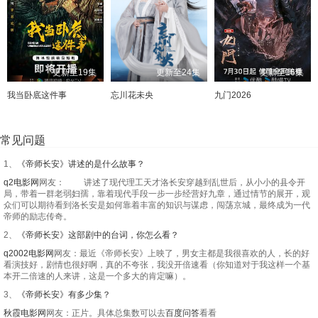
更新至19集
更新至24集
更新至16集
我当卧底这件事
忘川花未央
九门2026
常见问题
1、
《帝师长安》讲述的是什么故事？
q2电影网
网友： 讲述了现代理工天才洛长安穿越到乱世后，从小小的县令开
局，带着一群老弱妇孺，靠着现代手段一步一步经营好九章，通过情节的展开，观
众们可以期待看到洛长安是如何靠着丰富的知识与谋虑，闯荡京城，最终成为一代
帝师的励志传奇。
2、
《帝师长安》这部剧中的台词，你怎么看？
q2002电影网
网友：最近《帝师长安》上映了，男女主都是我很喜欢的人，长的好
看演技好，剧情也很好啊，真的不夸张，我没开倍速看（你知道对于我这样一个基
本开二倍速的人来讲，这是一个多大的肯定嘛）。
3、
《帝师长安》有多少集？
秋霞电影网
网友：正片。具体总集数可以去
百度问答
看看