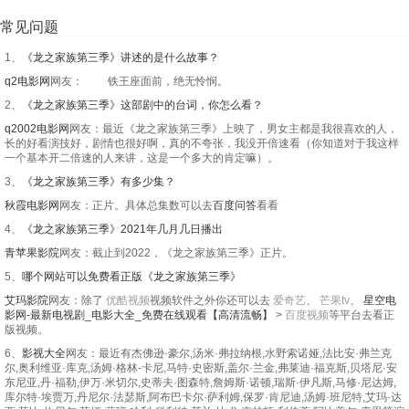
常见问题
1、
《龙之家族第三季》讲述的是什么故事？
q2电影网
网友： 铁王座面前，绝无怜悯。
2、
《龙之家族第三季》这部剧中的台词，你怎么看？
q2002电影网
网友：最近《龙之家族第三季》上映了，男女主都是我很喜欢的人，
长的好看演技好，剧情也很好啊，真的不夸张，我没开倍速看（你知道对于我这样
一个基本开二倍速的人来讲，这是一个多大的肯定嘛）。
3、
《龙之家族第三季》有多少集？
秋霞电影网
网友：正片。具体总集数可以去
百度问答
看看
4、
《龙之家族第三季》2021年几月几日播出
青苹果影院
网友：截止到2022，《龙之家族第三季》正片。
5、
哪个网站可以免费看正版《龙之家族第三季》
艾玛影院
网友：除了
优酷视频
视频软件之外你还可以去
爱奇艺
、
芒果tv
、
星空电
影网-最新电视剧_电影大全_免费在线观看【高清流畅】
>
百度视频
等平台去看正
版视频。
6、
影视大全
网友：最近有杰佛逊·豪尔,汤米·弗拉纳根,水野索诺娅,法比安·弗兰克
尔,奥利维亚·库克,汤姆·格林-卡尼,马特·史密斯,盖尔·兰金,弗莱迪·福克斯,贝塔尼·安
东尼亚,丹·福勒,伊万·米切尔,史蒂夫·图森特,詹姆斯·诺顿,瑞斯·伊凡斯,马修·尼达姆,
库尔特·埃贾万,丹尼尔·法瑟斯,阿布巴卡尔·萨利姆,保罗·肯尼迪,汤姆·班尼特,艾玛·达