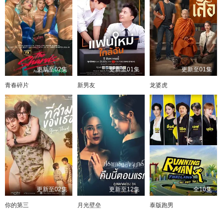
更新至02集
更新至01集
更新至01集
青春碎片
新男友
龙婆虎
更新至02集
更新至12集
全10集
你的第三
月光壁垒
泰版跑男