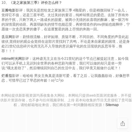
10、
《龙之家族第三季》评价怎么样？
豆瓣电影
影评：我其实是想给龙之家族第三季 4颗星的，但是稍微回味了一会儿，
觉得它不值，还是三星半吧。太过美好的童话，纯粹却禁忌的爱恋。去除了所有外
界的干扰，只剩下两人一路成长的甜蜜。被两小无猜的欢喜萌的酥麻，被一眼万年
的深情震的动容。再孱弱缺失的情节也能忍受，再矫情造作的mv拼贴也能释怀，宁
愿做一次贪恋美梦的傻子，在追逐繁星的路上尽情的奔跑一回。
丢豆网
影评：剧情很流畅，好评如潮、质疑不断，不同目的、不同角度的声音此起
彼伏,觉得好的观众会觉得在这部片里找到了共鸣，不论是来自家庭的困境，还是身
处21世纪信息碎片化而无孔不入导致的意识扁平化的生活现状的反思等等，推
荐！！！
mtime时光网
影评：这种虚无主义在当今21世纪的这个节点已被提起注意，如今我
们可以从手机上见识到全世界的各种悲剧与痛苦，我们可以做的却只是坐一旁
说:“哦太差劲了”，然后继续回到自己的生活中去，我们毕竟又能做什么呢？！
烂番茄
影评：哈哈哈 男女主角真是清新可爱，看了之后，让我蠢蠢欲动，好像想早
恋，可惜早已过了早恋的年龄！o(╯□╰)o
本网站提供新影视资源均系收集各大网站，本网站只提供web页面浏览服务，并不提
供影片资源存储，也不参与任何视频录制、上传 若本站收集的节目无意侵犯了贵司版
权，请给邮箱地址来信，我们将在第一时间删除相应资源！
Sitemap