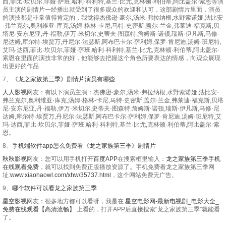
西,菲比·坎贝尔,菲娅·萨班,哈利·科利特,基兰·比尤,克林顿·利伯蒂,阿比盖尔·索恩等演
员主演的剧情片一经播出就受到了很多观众的欢迎和认可，这部剧情片里面，演员
的演技都是非常值得肯定的，我觉得杰佛逊·豪尔,汤米·弗拉纳根,水野索诺娅,法比安
·弗兰克尔,奥利维亚·库克,汤姆·格林-卡尼,马特·史密斯,盖尔·兰金,弗莱迪·福克斯,贝
塔尼·安东尼亚,丹·福勒,伊万·米切尔,史蒂夫·图森特,詹姆斯·诺顿,瑞斯·伊凡斯,马修·
尼达姆,库尔特·埃贾万,丹尼尔·法瑟斯,阿布巴卡尔·萨利姆,保罗·肯尼迪,汤姆·班尼特,
艾玛·达西,菲比·坎贝尔,菲娅·萨班,哈利·科利特,基兰·比尤,克林顿·利伯蒂,阿比盖尔·
索恩在里面的演技非常的好，他能够去把握这个角色所要表达的情感，向观众展现
出更好的作品
7、
《龙之家族第三季》剧情片演员有哪些
人人影视
网友：有以下演员主演：杰佛逊·豪尔,汤米·弗拉纳根,水野索诺娅,法比安·
弗兰克尔,奥利维亚·库克,汤姆·格林-卡尼,马特·史密斯,盖尔·兰金,弗莱迪·福克斯,贝塔
尼·安东尼亚,丹·福勒,伊万·米切尔,史蒂夫·图森特,詹姆斯·诺顿,瑞斯·伊凡斯,马修·尼
达姆,库尔特·埃贾万,丹尼尔·法瑟斯,阿布巴卡尔·萨利姆,保罗·肯尼迪,汤姆·班尼特,艾
玛·达西,菲比·坎贝尔,菲娅·萨班,哈利·科利特,基兰·比尤,克林顿·利伯蒂,阿比盖尔·索
恩。
8、
手机端软件app怎么免费看《龙之家族第三季》剧情片
秋秋影视
网友：您可以用手机打开
百度APP
在搜索框里输入：
龙之家族第三季手机
在线观看免费
，就可以找到免费正版播放资源了。手机免费看龙之家族第三季网
址:
www.xiaohaowl.com/xhw/35737.html
，这个网站免费无广告。
9、
哪个软件可以看龙之家族第三季
星空影视
网友：很多地方都可以看呀，我是在
星空电影网-最新电视剧_电影大全_
免费在线观看【高清流畅】
上看的，打开APP后直接搜索“龙之家族第三季”就能看
了。