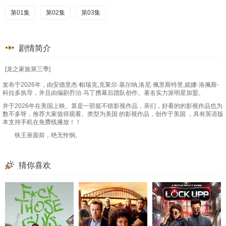
第01集
第02集
第03集
剧情简介
[龙之家族第三季]
发布于2026年，由安德里杰·帕瑞克,克莱尔·基尔纳,洛尼·佩里斯特里,妮娜·洛佩斯-
科拉多执导，并且由编剧乔治·马丁携幕后团队创作。著名实力派明星加盟。
并于2026年在美国上映。算是一部挺不错影视作品，亲们，好看的的影视作品也为
数不多呀，推荐大家值得观看。类型为美国 的影视作品，创作于美国 ，具有英语版
本支持手机在免费线播放！！
铁王座面前，绝无怜悯。
猜你喜欢