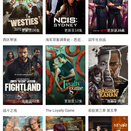
更新至06集
更新至18集
更新至35集
西区帮派
海军罪案调查处：悉尼第三季
囚牢生存战
更新至02集
更新至12集
更新至08集
战斗之地
The Loyalty Game
权欲第三章 第五季