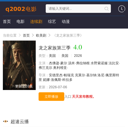
首页
电影
连续剧
综艺
动漫
当前位置
首页
欧美剧
《龙之家族第三季》
4.0
龙之家族第三季
类型：
美国
美国
2026
主演：
杰佛逊·豪尔
汤米·弗拉纳根
水野索诺娅
法比安·
弗兰克尔
奥利维亚·
导演：
安德里杰·帕瑞克
克莱尔·基尔纳
洛尼·佩里斯特
里
妮娜·洛佩斯-科拉多
更新至03集
更新：
2026-07-06
立即播放
入口:
天天发布教程。
超速云播