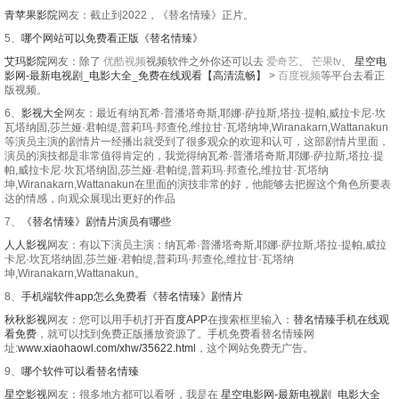
青苹果影院
网友：截止到2022，《替名情臻》正片。
5、
哪个网站可以免费看正版《替名情臻》
艾玛影院
网友：除了
优酷视频
视频软件之外你还可以去
爱奇艺
、
芒果tv
、
星空电
影网-最新电视剧_电影大全_免费在线观看【高清流畅】
>
百度视频
等平台去看正
版视频。
6、
影视大全
网友：最近有纳瓦希·普潘塔奇斯,耶娜·萨拉斯,塔拉·提帕,威拉卡尼·坎
瓦塔纳固,莎兰娅·君帕缇,普莉玛·邦查伦,维拉甘·瓦塔纳坤,Wiranakarn,Wattanakun
等演员主演的剧情片一经播出就受到了很多观众的欢迎和认可，这部剧情片里面，
演员的演技都是非常值得肯定的，我觉得纳瓦希·普潘塔奇斯,耶娜·萨拉斯,塔拉·提
帕,威拉卡尼·坎瓦塔纳固,莎兰娅·君帕缇,普莉玛·邦查伦,维拉甘·瓦塔纳
坤,Wiranakarn,Wattanakun在里面的演技非常的好，他能够去把握这个角色所要表
达的情感，向观众展现出更好的作品
7、
《替名情臻》剧情片演员有哪些
人人影视
网友：有以下演员主演：纳瓦希·普潘塔奇斯,耶娜·萨拉斯,塔拉·提帕,威拉
卡尼·坎瓦塔纳固,莎兰娅·君帕缇,普莉玛·邦查伦,维拉甘·瓦塔纳
坤,Wiranakarn,Wattanakun。
8、
手机端软件app怎么免费看《替名情臻》剧情片
秋秋影视
网友：您可以用手机打开
百度APP
在搜索框里输入：
替名情臻手机在线观
看免费
，就可以找到免费正版播放资源了。手机免费看替名情臻网
址:
www.xiaohaowl.com/xhw/35622.html
，这个网站免费无广告。
9、
哪个软件可以看替名情臻
星空影视
网友：很多地方都可以看呀，我是在
星空电影网-最新电视剧_电影大全_