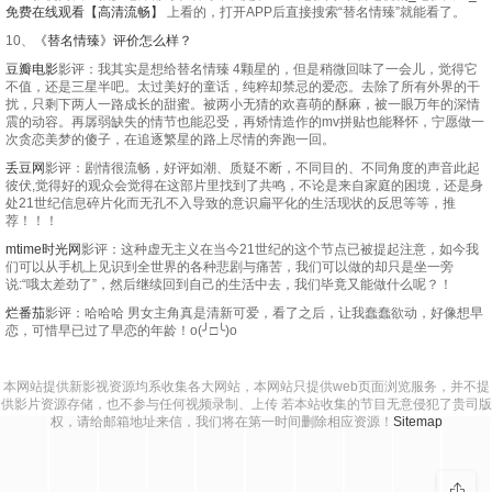
免费在线观看【高清流畅】
上看的，打开APP后直接搜索“替名情臻”就能看了。
10、
《替名情臻》评价怎么样？
豆瓣电影
影评：我其实是想给替名情臻 4颗星的，但是稍微回味了一会儿，觉得它
不值，还是三星半吧。太过美好的童话，纯粹却禁忌的爱恋。去除了所有外界的干
扰，只剩下两人一路成长的甜蜜。被两小无猜的欢喜萌的酥麻，被一眼万年的深情
震的动容。再孱弱缺失的情节也能忍受，再矫情造作的mv拼贴也能释怀，宁愿做一
次贪恋美梦的傻子，在追逐繁星的路上尽情的奔跑一回。
丢豆网
影评：剧情很流畅，好评如潮、质疑不断，不同目的、不同角度的声音此起
彼伏,觉得好的观众会觉得在这部片里找到了共鸣，不论是来自家庭的困境，还是身
处21世纪信息碎片化而无孔不入导致的意识扁平化的生活现状的反思等等，推
荐！！！
mtime时光网
影评：这种虚无主义在当今21世纪的这个节点已被提起注意，如今我
们可以从手机上见识到全世界的各种悲剧与痛苦，我们可以做的却只是坐一旁
说:“哦太差劲了”，然后继续回到自己的生活中去，我们毕竟又能做什么呢？！
烂番茄
影评：哈哈哈 男女主角真是清新可爱，看了之后，让我蠢蠢欲动，好像想早
恋，可惜早已过了早恋的年龄！o(╯□╰)o
本网站提供新影视资源均系收集各大网站，本网站只提供web页面浏览服务，并不提
供影片资源存储，也不参与任何视频录制、上传 若本站收集的节目无意侵犯了贵司版
权，请给邮箱地址来信，我们将在第一时间删除相应资源！
Sitemap