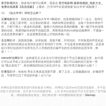
星空影视
网友：很多地方都可以看呀，我是在
星空电影网-最新电视剧_电影大全_
免费在线观看【高清流畅】
上看的，打开APP后直接搜索“似火年华”就能看了。
10、
《似火年华》评价怎么样？
豆瓣电影
影评：我其实是想给似火年华 4颗星的，但是稍微回味了一会儿，觉得它
不值，还是三星半吧。太过美好的童话，纯粹却禁忌的爱恋。去除了所有外界的干
扰，只剩下两人一路成长的甜蜜。被两小无猜的欢喜萌的酥麻，被一眼万年的深情
震的动容。再孱弱缺失的情节也能忍受，再矫情造作的mv拼贴也能释怀，宁愿做一
次贪恋美梦的傻子，在追逐繁星的路上尽情的奔跑一回。
丢豆网
影评：剧情很流畅，好评如潮、质疑不断，不同目的、不同角度的声音此起
彼伏,觉得好的观众会觉得在这部片里找到了共鸣，不论是来自家庭的困境，还是身
处21世纪信息碎片化而无孔不入导致的意识扁平化的生活现状的反思等等，推
荐！！！
mtime时光网
影评：这种虚无主义在当今21世纪的这个节点已被提起注意，如今我
们可以从手机上见识到全世界的各种悲剧与痛苦，我们可以做的却只是坐一旁
说:“哦太差劲了”，然后继续回到自己的生活中去，我们毕竟又能做什么呢？！
烂番茄
影评：哈哈哈 男女主角真是清新可爱，看了之后，让我蠢蠢欲动，好像想早
恋，可惜早已过了早恋的年龄！o(╯□╰)o
本网站提供新影视资源均系收集各大网站，本网站只提供web页面浏览服务，并不提
供影片资源存储，也不参与任何视频录制、上传 若本站收集的节目无意侵犯了贵司版
权，请给邮箱地址来信，我们将在第一时间删除相应资源！
Sitemap