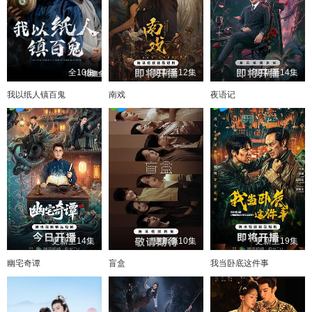
全10集
更新至12集
更新至14集
我以纸人镇百鬼
南戏
夜语记
更新至14集
更新至10集
更新至19集
幽宅奇谭
盲盒
我当卧底这件事