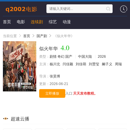
首页
电影
连续剧
综艺
动漫
当前位置
首页
国产剧
《似火年华》
4.0
似火年华
类型：
剧情
奇幻
国产
中国大陆
2026
主演：
杨川北
闫佳颖
刘佳萌
刘贾玺
阚子义
周瑞
导演：
张昊博
更新：
2026-06-21
全24集
立即播放
入口:
天天发布教程。
超速云播