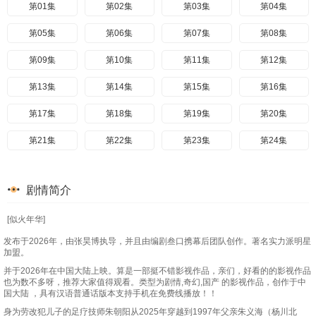
第01集
第02集
第03集
第04集
第05集
第06集
第07集
第08集
第09集
第10集
第11集
第12集
第13集
第14集
第15集
第16集
第17集
第18集
第19集
第20集
第21集
第22集
第23集
第24集
剧情简介
[似火年华]
发布于2026年，由张昊博执导，并且由编剧叁口携幕后团队创作。著名实力派明星
加盟。
并于2026年在中国大陆上映。算是一部挺不错影视作品，亲们，好看的的影视作品
也为数不多呀，推荐大家值得观看。类型为剧情,奇幻,国产 的影视作品，创作于中
国大陆 ，具有汉语普通话版本支持手机在免费线播放！！
身为劳改犯儿子的足疗技师朱朝阳从2025年穿越到1997年父亲朱义海（杨川北