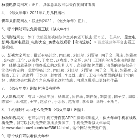
秋霞电影网
网友：正片。具体总集数可以去
百度问答
看看
4、
《似火年华》2021年几月几日播出
青苹果影院
网友：截止到2022，《似火年华》正片。
5、
哪个网站可以免费看正版《似火年华》
艾玛影院
网友：除了
优酷视频
视频软件之外你还可以去
爱奇艺
、
芒果tv
、
星空电
影网-最新电视剧_电影大全_免费在线观看【高清流畅】
>
百度视频
等平台去看正
版视频。
6、
影视大全
网友：最近有杨川北 , 闫佳颖 , 刘佳萌 , 刘贾玺 , 阚子义 , 周瑞 , 陈霖生
, 金楷杰 , 王宁 , 赵彦乔 , 于水歌 , 赵宥维 , 李金烁 , 康轩 , 王淅冉等演员主演的剧情
片一经播出就受到了很多观众的欢迎和认可，这部剧情片里面，演员的演技都是非
常值得肯定的，我觉得杨川北 , 闫佳颖 , 刘佳萌 , 刘贾玺 , 阚子义 , 周瑞 , 陈霖生 , 金
楷杰 , 王宁 , 赵彦乔 , 于水歌 , 赵宥维 , 李金烁 , 康轩 , 王淅冉在里面的演技非常的
好，他能够去把握这个角色所要表达的情感，向观众展现出更好的作品
7、
《似火年华》剧情片演员有哪些
人人影视
网友：有以下演员主演：杨川北 , 闫佳颖 , 刘佳萌 , 刘贾玺 , 阚子义 , 周瑞 ,
陈霖生 , 金楷杰 , 王宁 , 赵彦乔 , 于水歌 , 赵宥维 , 李金烁 , 康轩 , 王淅冉。
8、
手机端软件app怎么免费看《似火年华》剧情片
秋秋影视
网友：您可以用手机打开
百度APP
在搜索框里输入：
似火年华手机在线观
看免费
，就可以找到免费正版播放资源了。手机免费看似火年华网
址:
www.xiaohaowl.com/xhw/35614.html
，这个网站免费无广告。
9、
哪个软件可以看似火年华