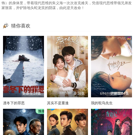
饰）的身体里，带着现代思维的朱义海一次次攻克难关，凭借现代思维带领兄弟发
家致富，并铲除地头蛇龙笑的阴谋，由此逆天改命！
猜你喜欢
更新至18集
全16集
更新至04集
凛冬下的罪恶
其实不是重逢
我的鸵鸟先生