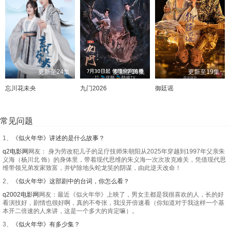
更新至24集
更新至16集
更新至19集
忘川花未央
九门2026
御廷谣
常见问题
1、
《似火年华》讲述的是什么故事？
q2电影网
网友： 身为劳改犯儿子的足疗技师朱朝阳从2025年穿越到1997年父亲朱
义海（杨川北 饰）的身体里，带着现代思维的朱义海一次次攻克难关，凭借现代思
维带领兄弟发家致富，并铲除地头蛇龙笑的阴谋，由此逆天改命！
2、
《似火年华》这部剧中的台词，你怎么看？
q2002电影网
网友：最近《似火年华》上映了，男女主都是我很喜欢的人，长的好
看演技好，剧情也很好啊，真的不夸张，我没开倍速看（你知道对于我这样一个基
本开二倍速的人来讲，这是一个多大的肯定嘛）。
3、
《似火年华》有多少集？