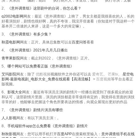
演：关东杰 编剧：花白 执行制片人：李亚欣，花白 执行导演：太极
2、
《意外调查组》这部剧中的台词，你怎么看？
q2002电影网
网友：最近《意外调查组》上映了，男女主都是我很喜欢的人，长的
好看演技好，剧情也很好啊，真的不夸张，我没开倍速看（你知道对于我这样一个
基本开二倍速的人来讲，这是一个多大的肯定嘛）。
3、
《意外调查组》有多少集？
秋霞电影网
网友：正片。具体总集数可以去
百度问答
看看
4、
《意外调查组》2021年几月几日播出
青苹果影院
网友：截止到2022，《意外调查组》正片。
5、
哪个网站可以免费看正版《意外调查组》
艾玛影院
网友：除了
优酷视频
视频软件之外你还可以去
爱奇艺
、
芒果tv
、
星空电
影网-最新电视剧_电影大全_免费在线观看【高清流畅】
>
百度视频
等平台去看正
版视频。
6、
影视大全
网友：最近有等演员主演的剧情片一经播出就受到了很多观众的欢迎
和认可，这部剧情片里面，演员的演技都是非常值得肯定的，我觉得在里面的演技
非常的好，他能够去把握这个角色所要表达的情感，向观众展现出更好的作品
7、
《意外调查组》剧情片演员有哪些
人人影视
网友：有以下演员主演：。
8、
手机端软件app怎么免费看《意外调查组》剧情片
秋秋影视
网友：您可以用手机打开
百度APP
在搜索框里输入：
意外调查组手机在线