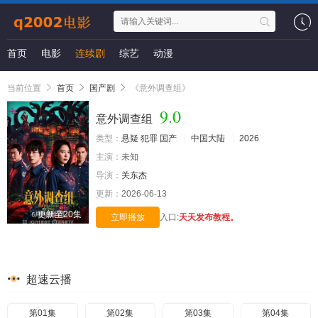
首页
电影
连续剧
综艺
动漫
当前位置
首页
国产剧
《意外调查组》
9.0
意外调查组
类型：
悬疑
犯罪
国产
中国大陆
2026
主演：
未知
导演：
关东杰
更新：
2026-06-13
更新至20集
立即播放
入口:
天天发布教程。
超速云播
第01集
第02集
第03集
第04集