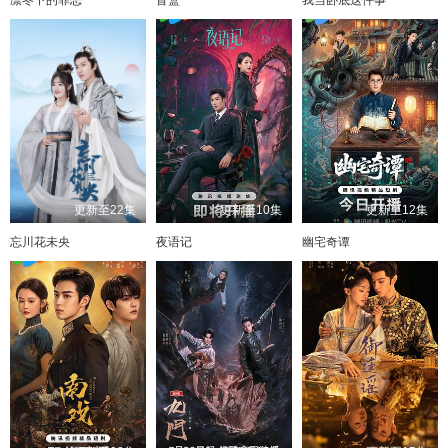
更新至22集
更新至10集
更新至12集
忘川花未央
夜语记
幽宅奇谭