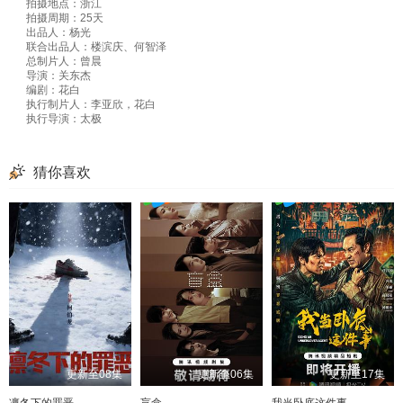
拍摄地点：浙江
拍摄周期：25天
出品人：杨光
联合出品人：楼滨庆、何智泽
总制片人：曾晨
导演：关东杰
编剧：花白
执行制片人：李亚欣，花白
执行导演：太极
猜你喜欢
更新至08集
更新至06集
更新至17集
凛冬下的罪恶
盲盒
我当卧底这件事