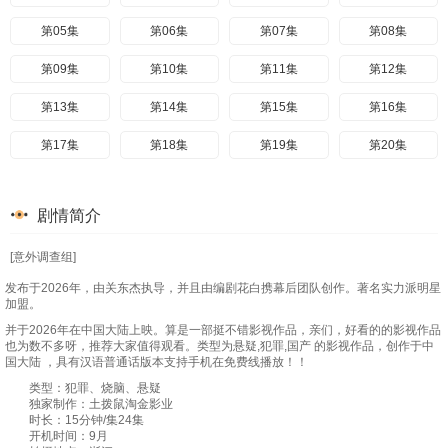
第05集
第06集
第07集
第08集
第09集
第10集
第11集
第12集
第13集
第14集
第15集
第16集
第17集
第18集
第19集
第20集
剧情简介
[意外调查组]
发布于2026年，由关东杰执导，并且由编剧花白携幕后团队创作。著名实力派明星
加盟。
并于2026年在中国大陆上映。算是一部挺不错影视作品，亲们，好看的的影视作品
也为数不多呀，推荐大家值得观看。类型为悬疑,犯罪,国产 的影视作品，创作于中
国大陆 ，具有汉语普通话版本支持手机在免费线播放！！
类型：犯罪、烧脑、悬疑
独家制作：土拨鼠淘金影业
时长：15分钟/集24集
开机时间：9月