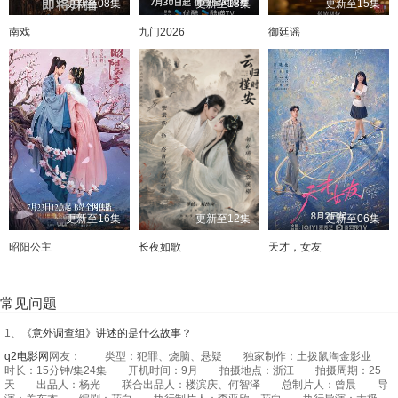
更新至08集
更新至13集
更新至15集
南戏
九门2026
御廷谣
更新至16集
更新至12集
更新至06集
昭阳公主
长夜如歌
天才，女友
常见问题
1、
《意外调查组》讲述的是什么故事？
q2电影网
网友： 类型：犯罪、烧脑、悬疑 独家制作：土拨鼠淘金影业
时长：15分钟/集24集 开机时间：9月 拍摄地点：浙江 拍摄周期：25
天 出品人：杨光 联合出品人：楼滨庆、何智泽 总制片人：曾晨 导