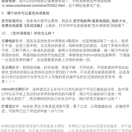
观看免费
，就可以找到免费正版播放资源了。手机免费看意外调查组网
址:
www.xiaohaowl.com/xhw/35562.html
，这个网站免费无广告。
9、
哪个软件可以看意外调查组
星空影视
网友：很多地方都可以看呀，我是在
星空电影网-最新电视剧_电影大全_
免费在线观看【高清流畅】
上看的，打开APP后直接搜索“意外调查组”就能看了。
10、
《意外调查组》评价怎么样？
豆瓣电影
影评：我其实是想给意外调查组 4颗星的，但是稍微回味了一会儿，觉得
它不值，还是三星半吧。太过美好的童话，纯粹却禁忌的爱恋。去除了所有外界的
干扰，只剩下两人一路成长的甜蜜。被两小无猜的欢喜萌的酥麻，被一眼万年的深
情震的动容。再孱弱缺失的情节也能忍受，再矫情造作的mv拼贴也能释怀，宁愿做
一次贪恋美梦的傻子，在追逐繁星的路上尽情的奔跑一回。
丢豆网
影评：剧情很流畅，好评如潮、质疑不断，不同目的、不同角度的声音此起
彼伏,觉得好的观众会觉得在这部片里找到了共鸣，不论是来自家庭的困境，还是身
处21世纪信息碎片化而无孔不入导致的意识扁平化的生活现状的反思等等，推
荐！！！
mtime时光网
影评：这种虚无主义在当今21世纪的这个节点已被提起注意，如今我
们可以从手机上见识到全世界的各种悲剧与痛苦，我们可以做的却只是坐一旁
说:“哦太差劲了”，然后继续回到自己的生活中去，我们毕竟又能做什么呢？！
烂番茄
影评：哈哈哈 男女主角真是清新可爱，看了之后，让我蠢蠢欲动，好像想早
恋，可惜早已过了早恋的年龄！o(╯□╰)o
本网站提供新影视资源均系收集各大网站，本网站只提供web页面浏览服务，并不提
供影片资源存储，也不参与任何视频录制、上传 若本站收集的节目无意侵犯了贵司版