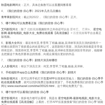
秋霞电影网
网友：正片。具体总集数可以去
百度问答
看看
4、
《我们的宿舍·归心季》2021年几月几日播出
青苹果影院
网友：截止到2022，《我们的宿舍·归心季》正片。
5、
哪个网站可以免费看正版《我们的宿舍·归心季》
艾玛影院
网友：除了
优酷视频
视频软件之外你还可以去
爱奇艺
、
芒果tv
、
星空电
影网-最新电视剧_电影大全_免费在线观看【高清流畅】
>
百度视频
等平台去看正
版视频。
6、
影视大全
网友：最近有何炅,李雪琴,丁程鑫,杨迪,吴泽林等演员主演的剧情片一
经播出就受到了很多观众的欢迎和认可，这部剧情片里面，演员的演技都是非常值
得肯定的，我觉得何炅,李雪琴,丁程鑫,杨迪,吴泽林在里面的演技非常的好，他能够
去把握这个角色所要表达的情感，向观众展现出更好的作品
7、
《我们的宿舍·归心季》剧情片演员有哪些
人人影视
网友：有以下演员主演：何炅,李雪琴,丁程鑫,杨迪,吴泽林。
8、
手机端软件app怎么免费看《我们的宿舍·归心季》剧情片
秋秋影视
网友：您可以用手机打开
百度APP
在搜索框里输入：
我们的宿舍·归心季手
机在线观看免费
，就可以找到免费正版播放资源了。手机免费看我们的宿舍·归心季
网址:
www.xiaohaowl.com/xhw/35520.html
，这个网站免费无广告。
9、
哪个软件可以看我们的宿舍·归心季
星空影视
网友：很多地方都可以看呀，我是在
星空电影网-最新电视剧_电影大全_
免费在线观看【高清流畅】
上看的，打开APP后直接搜索“我们的宿舍·归心季”就能