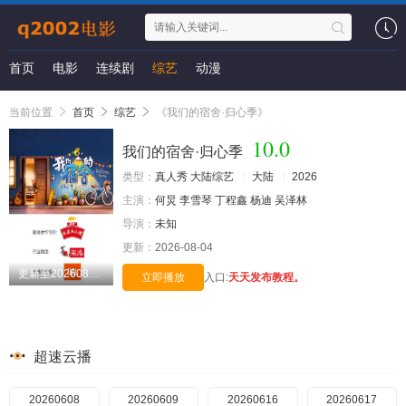
首页
电影
连续剧
综艺
动漫
当前位置
首页
综艺
《我们的宿舍·归心季》
10.0
我们的宿舍·归心季
类型：
真人秀
大陆综艺
大陆
2026
主演：
何炅
李雪琴
丁程鑫
杨迪
吴泽林
导演：
未知
更新：
2026-08-04
更新至20260804期
立即播放
入口:
天天发布教程。
超速云播
20260608
20260609
20260616
20260617