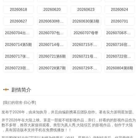
20260618
20260620
20260623
20260624
20260627
20260630特别企划第2期
20260630第3期
20260701
20260704出版第3期
20260707包上恩V
20260707母带
20260708不熄灯
20260714第5期
20260714母带直出版第5期
20260715不熄灯第5期
20260716宿舍不熄灯第6期
20260717张凌赫化身摄影师乓
20260721第6期
20260721母带直出版第6期
20260722宿舍不熄灯第8期
20260723宿舍不熄灯第9期
20260728第7期
20260729不熄灯第10期
20260804第8期
剧情简介
[我们的宿舍·归心季]
发布于2026年，由未知执导，并且由编剧携幕后团队创作。著名实力派明星加盟。
并于2026年在大陆上映。算是一部挺不错影视作品，亲们，好看的的影视作品也为
数不多呀，推荐大家值得观看。类型为真人秀,大陆综艺 的影视作品，创作于大陆
，具有国语版本支持手机在免费线播放！！