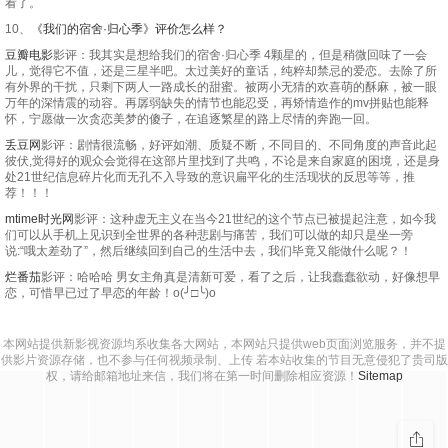
看了。
10、
《我们的宿舍·归心季》评价怎么样？
豆瓣电影
影评：我其实是想给我们的宿舍·归心季 4颗星的，但是稍微回味了一会
儿，觉得它不值，还是三星半吧。太过美好的童话，纯粹却禁忌的爱恋。去除了所
有外界的干扰，只剩下两人一路成长的甜蜜。被两小无猜的欢喜萌的酥麻，被一眼
万年的深情震的动容。再孱弱缺失的情节也能忍受，再矫情造作的mv拼贴也能释
怀，宁愿做一次贪恋美梦的傻子，在追逐繁星的路上尽情的奔跑一回。
丢豆网
影评：剧情很流畅，好评如潮、质疑不断，不同目的、不同角度的声音此起
彼伏,觉得好的观众会觉得在这部片里找到了共鸣，不论是来自家庭的困境，还是身
处21世纪信息碎片化而无孔不入导致的意识扁平化的生活现状的反思等等，推
荐！！！
mtime时光网
影评：这种虚无主义在当今21世纪的这个节点已被提起注意，如今我
们可以从手机上见识到全世界的各种悲剧与痛苦，我们可以做的却只是坐一旁
说:“哦太差劲了”，然后继续回到自己的生活中去，我们毕竟又能做什么呢？！
烂番茄
影评：哈哈哈 男女主角真是清新可爱，看了之后，让我蠢蠢欲动，好像想早
恋，可惜早已过了早恋的年龄！o(╯□╰)o
本网站提供新影视资源均系收集各大网站，本网站只提供web页面浏览服务，并不提
供影片资源存储，也不参与任何视频录制、上传 若本站收集的节目无意侵犯了贵司版
权，请给邮箱地址来信，我们将在第一时间删除相应资源！
Sitemap