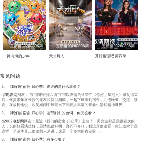
更新至20260806期
更新至20260806期
更新至20260806期
一路向海的少年
天才厨人
开始推理吧 第四季
常见问题
1、
《我们的宿舍·归心季》讲述的是什么故事？
q2电影网
网友： 节目围绕“好六街”宇宙以友情为纽带在《你好，星期六》录制结束
后，何炅带领在长沙的老友和新朋相聚，一起下班来到宿舍，共进晚餐、交流、倾
诉。在放松愉悦、欢笑嬉闹中展现当下年轻人丰富的青春生活和精神世界。
2、
《我们的宿舍·归心季》这部剧中的台词，你怎么看？
q2002电影网
网友：最近《我们的宿舍·归心季》上映了，男女主都是我很喜欢的
人，长的好看演技好，剧情也很好啊，真的不夸张，我没开倍速看（你知道对于我
这样一个基本开二倍速的人来讲，这是一个多大的肯定嘛）。
3、
《我们的宿舍·归心季》有多少集？