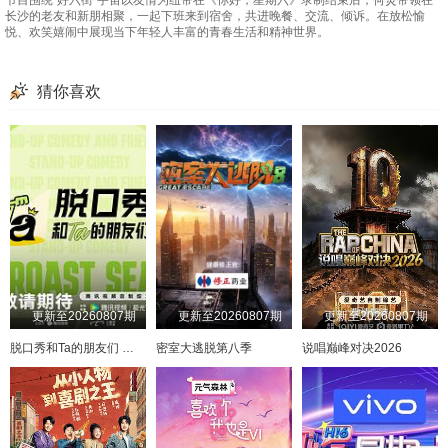
节目围绕“好六街”宇宙以友情为纽带在《你好，星期六》录制结束后，何炅带领在
长沙的老友和新朋相聚，一起下班来到宿舍，共进晚餐、交流、倾诉。在放松愉
悦、欢笑嬉闹中展现当下年轻人丰富的青春生活和精神世界。
猜你喜欢
更新至20260807期
更新至20260807期
更新至20260807期
脱口秀和Ta的朋友们 第三季
密室大逃脱第八季
说唱巅峰对决2026