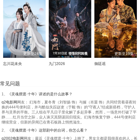
更新至24集
更新至16集
更新至19集
忘川花未央
九门2026
御廷谣
常见问题
1、
《灵魂摆渡·十年》讲述的是什么故事？
q2电影网
网友： 幻海市，夏冬青（刘智扬 饰）与娅（肖茵 饰）共同经营着昼夜转
换的444号便利店，并与酷似失踪赵吏（于毅 饰）的“守夜人”结成新搭档，守护人
界与灵界的平衡。三人组在平凡日子里化解了多起异事，然而，一场意外打破了平
静……红月当空之际，众人诛灭其阴谋回归现实。幻海市恢复宁静，444号便利店
继续营业，但新的异闻已在青石板路上悄然滋生。
2、
《灵魂摆渡·十年》这部剧中的台词，你怎么看？
q2002电影网
网友：最近《灵魂摆渡·十年》上映了，男女主都是我很喜欢的人，长