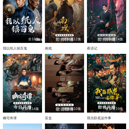
全10集
更新至12集
更新至14集
我以纸人镇百鬼
南戏
夜语记
更新至14集
更新至10集
更新至19集
幽宅奇谭
盲盒
我当卧底这件事