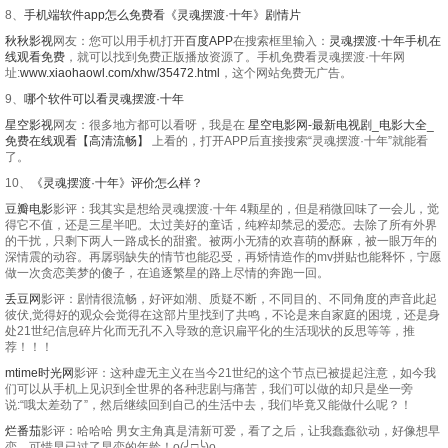
8、
手机端软件app怎么免费看《灵魂摆渡·十年》剧情片
秋秋影视
网友：您可以用手机打开
百度APP
在搜索框里输入：
灵魂摆渡·十年手机在
线观看免费
，就可以找到免费正版播放资源了。手机免费看灵魂摆渡·十年网
址:
www.xiaohaowl.com/xhw/35472.html
，这个网站免费无广告。
9、
哪个软件可以看灵魂摆渡·十年
星空影视
网友：很多地方都可以看呀，我是在
星空电影网-最新电视剧_电影大全_
免费在线观看【高清流畅】
上看的，打开APP后直接搜索“灵魂摆渡·十年”就能看
了。
10、
《灵魂摆渡·十年》评价怎么样？
豆瓣电影
影评：我其实是想给灵魂摆渡·十年 4颗星的，但是稍微回味了一会儿，觉
得它不值，还是三星半吧。太过美好的童话，纯粹却禁忌的爱恋。去除了所有外界
的干扰，只剩下两人一路成长的甜蜜。被两小无猜的欢喜萌的酥麻，被一眼万年的
深情震的动容。再孱弱缺失的情节也能忍受，再矫情造作的mv拼贴也能释怀，宁愿
做一次贪恋美梦的傻子，在追逐繁星的路上尽情的奔跑一回。
丢豆网
影评：剧情很流畅，好评如潮、质疑不断，不同目的、不同角度的声音此起
彼伏,觉得好的观众会觉得在这部片里找到了共鸣，不论是来自家庭的困境，还是身
处21世纪信息碎片化而无孔不入导致的意识扁平化的生活现状的反思等等，推
荐！！！
mtime时光网
影评：这种虚无主义在当今21世纪的这个节点已被提起注意，如今我
们可以从手机上见识到全世界的各种悲剧与痛苦，我们可以做的却只是坐一旁
说:“哦太差劲了”，然后继续回到自己的生活中去，我们毕竟又能做什么呢？！
烂番茄
影评：哈哈哈 男女主角真是清新可爱，看了之后，让我蠢蠢欲动，好像想早
恋，可惜早已过了早恋的年龄！o(╯□╰)o