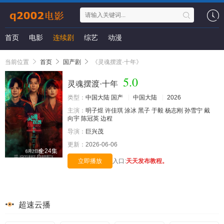
首页
电影
连续剧
综艺
动漫
当前位置
首页
国产剧
《灵魂摆渡·十年》
5.0
灵魂摆渡·十年
类型：
中国大陆
国产
中国大陆
2026
主演：
明子煜
许佳琪
涂冰
黑子
于毅
杨志刚
孙雪宁
戴
向宇
陈冠英
边程
导演：
巨兴茂
更新：
2026-06-06
全24集
立即播放
入口:
天天发布教程。
超速云播