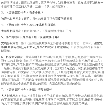
的好看演技好，剧情也很好啊，真的不夸张，我没开倍速看（你知道对于我这样一
个基本开二倍速的人来讲，这是一个多大的肯定嘛）。
3、
《灵魂摆渡·十年》有多少集？
秋霞电影网
网友：正片。具体总集数可以去
百度问答
看看
4、
《灵魂摆渡·十年》2021年几月几日播出
青苹果影院
网友：截止到2022，《灵魂摆渡·十年》正片。
5、
哪个网站可以免费看正版《灵魂摆渡·十年》
艾玛影院
网友：除了
优酷视频
视频软件之外你还可以去
爱奇艺
、
芒果tv
、
星空电
影网-最新电视剧_电影大全_免费在线观看【高清流畅】
>
百度视频
等平台去看正
版视频。
6、
影视大全
网友：最近有明子煜,许佳琪,涂冰,黑子,于毅,杨志刚,孙雪宁,戴向宇,陈
冠英,边程,刘智扬,肖茵,王艺禅,李洛伊,韩潇珧,简宇熙,邹敦明,朱超艺,杨子睿,马凡丁,
李羽桐,贝勒,闫可欣,田广宇,郭信如,姜馥颐,顾振翔,美懿,芮佩怡等演员主演的剧情片
一经播出就受到了很多观众的欢迎和认可，这部剧情片里面，演员的演技都是非常
值得肯定的，我觉得明子煜,许佳琪,涂冰,黑子,于毅,杨志刚,孙雪宁,戴向宇,陈冠英,边
程,刘智扬,肖茵,王艺禅,李洛伊,韩潇珧,简宇熙,邹敦明,朱超艺,杨子睿,马凡丁,李羽桐,
贝勒,闫可欣,田广宇,郭信如,姜馥颐,顾振翔,美懿,芮佩怡在里面的演技非常的好，他
能够去把握这个角色所要表达的情感，向观众展现出更好的作品
7、
《灵魂摆渡·十年》剧情片演员有哪些
人人影视
网友：有以下演员主演：明子煜,许佳琪,涂冰,黑子,于毅,杨志刚,孙雪宁,戴
向宇,陈冠英,边程,刘智扬,肖茵,王艺禅,李洛伊,韩潇珧,简宇熙,邹敦明,朱超艺,杨子睿,
马凡丁,李羽桐,贝勒,闫可欣,田广宇,郭信如,姜馥颐,顾振翔,美懿,芮佩怡。