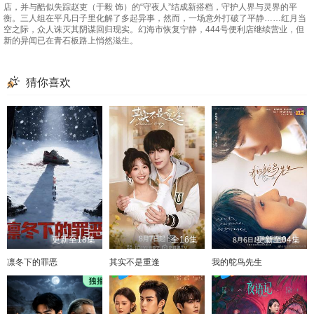
店，并与酷似失踪赵吏（于毅 饰）的“守夜人”结成新搭档，守护人界与灵界的平
衡。三人组在平凡日子里化解了多起异事，然而，一场意外打破了平静……红月当
空之际，众人诛灭其阴谋回归现实。幻海市恢复宁静，444号便利店继续营业，但
新的异闻已在青石板路上悄然滋生。
猜你喜欢
更新至18集
全16集
更新至04集
凛冬下的罪恶
其实不是重逢
我的鸵鸟先生