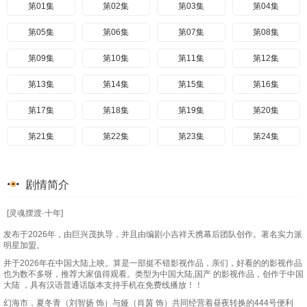
第01集
第02集
第03集
第04集
第05集
第06集
第07集
第08集
第09集
第10集
第11集
第12集
第13集
第14集
第15集
第16集
第17集
第18集
第19集
第20集
第21集
第22集
第23集
第24集
剧情简介
[灵魂摆渡·十年]
发布于2026年，由巨兴茂执导，并且由编剧小吉祥天携幕后团队创作。著名实力派
明星加盟。
并于2026年在中国大陆上映。算是一部挺不错影视作品，亲们，好看的的影视作品
也为数不多呀，推荐大家值得观看。类型为中国大陆,国产 的影视作品，创作于中国
大陆 ，具有汉语普通话版本支持手机在免费线播放！！
幻海市，夏冬青（刘智扬 饰）与娅（肖茵 饰）共同经营着昼夜转换的444号便利