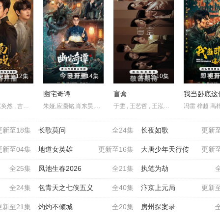
更新至12集
更新至14集
更新至10集
更新
幽宅奇谭
盲盒
我当卧底这
张景昀 , 赵奂然 , 吉舒亦 , 宗峰岩 , 陈凯洲 , 余逸蕾
朱娅,应灏铭,肖东昊,宋未央
于雯 , 王艺哲 , 王泓鑫 , 卜冠今 , 孙天宇 , 加奈那 , 成岳 , 杨琼 , 易梦玲
更新至18集
长歌莫问
全24集
长夜如歌
更新至
更新至04集
地道女英雄
更新至16集
大唐少年天行传
更新至
全25集
凤池生春2026
全21集
执笔为劫
全24集
包青天之七侠五义
全40集
汴京上元局
更新至
更新至21集
灼灼不倾城
全20集
房州探案录