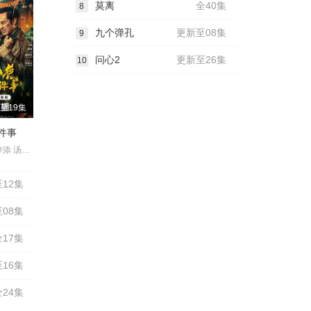
莫离
全40集
8
九个弹孔
更新至08集
9
问心2
更新至26集
10
至19集
件事
冯雷 梓越 高梓添 汤镇业 杨帆 孙腾博
12集
08集
全17集
16集
全24集