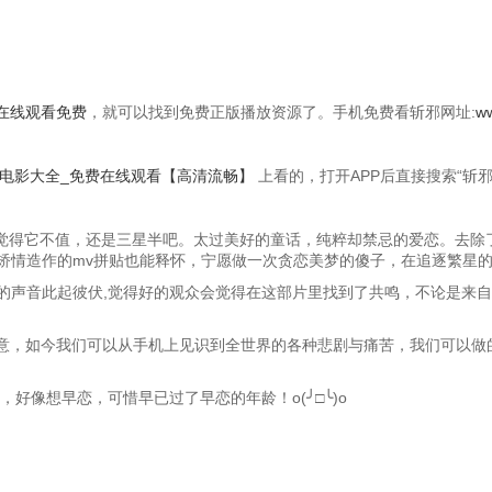
在线观看免费
，就可以找到免费正版播放资源了。手机免费看斩邪网址:
ww
_电影大全_免费在线观看【高清流畅】
上看的，打开APP后直接搜索“斩
，觉得它不值，还是三星半吧。太过美好的童话，纯粹却禁忌的爱恋。去除
矫情造作的mv拼贴也能释怀，宁愿做一次贪恋美梦的傻子，在追逐繁星
的声音此起彼伏,觉得好的观众会觉得在这部片里找到了共鸣，不论是来自
意，如今我们可以从手机上见识到全世界的各种悲剧与痛苦，我们可以做的
好像想早恋，可惜早已过了早恋的年龄！o(╯□╰)o