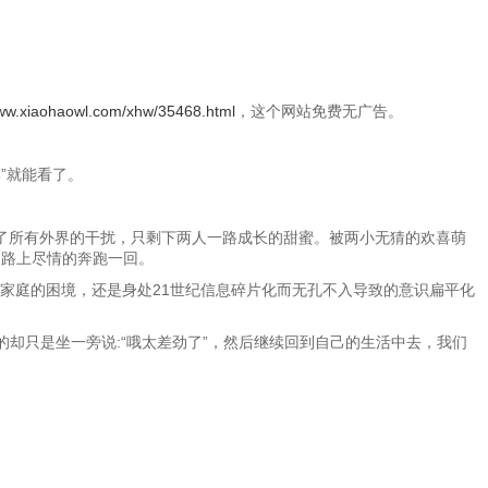
w.xiaohaowl.com/xhw/35468.html
，这个网站免费无广告。
邪”就能看了。
了所有外界的干扰，只剩下两人一路成长的甜蜜。被两小无猜的欢喜萌
的路上尽情的奔跑一回。
家庭的困境，还是身处21世纪信息碎片化而无孔不入导致的意识扁平化
却只是坐一旁说:“哦太差劲了”，然后继续回到自己的生活中去，我们