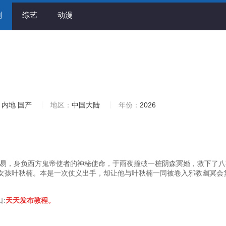
剧
综艺
动漫
内地
国产
地区：
中国大陆
年份：
2026
易，身负西方鬼帝使者的神秘使命，于雨夜撞破一桩阴森冥婚，救下了八
女孩叶秋楠。本是一次仗义出手，却让他与叶秋楠一同被卷入邪教幽冥会
口:
天天发布教程。