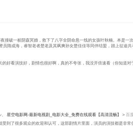
雨夜撞破一桩阴森冥婚，救下了八字全阴命悬一线的女孩叶秋楠。本是一
警员隋成海，睿智老者楚老及其飒爽孙女楚佳佳等同伴结盟，踏上征途共
长的好看演技好，剧情也很好啊，真的不夸张，我没开倍速看（你知道对
v
、
星空电影网-最新电视剧_电影大全_免费在线观看【高清流畅】
>
百
就受到了很多观众的欢迎和认可，这部剧情片里面，演员的演技都是非常