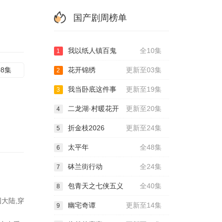
国产剧周榜单
我以纸人镇百鬼
全10集
1
08集
花开锦绣
更新至03集
2
我当卧底这件事
更新至19集
3
二龙湖·村暖花开
更新至20集
4
折金枝2026
更新至24集
5
太平年
全48集
6
砵兰街行动
全24集
7
包青天之七侠五义
全40集
8
大陆,穿
幽宅奇谭
更新至14集
9