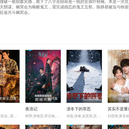
撞破一桩阴森冥婚，救下了八字全阴命悬一线的女孩叶秋楠。本是一次仗
天阴谋。幽冥会为唤醒鬼王，需完成残忍的鬼王五祭。陈静易被迫与铁面
征途共斗幽冥会。
更新至22集
全24集
全26集
夜语记
凛冬下的罪恶
其实不是重
吴谨言 , 陈哲远 , 梁永棋 , 赵昭仪 , 张南 , 郭品超 , 盛一伦 , 吴岱融 , 黄祖鑫 , 宋麒
鹤男,李牧芸,李汶翰,李泊文,郭天祺,徐新驰,孙思凡
何磊,张睿,吴昊宸,洪爽,王大奇,嘉泽,孙之鸿,肖涵,左腾云,刘伟峰,王心嫚,窦新豪,苏宥辰,李繁,刘亭希,刘朔豪,洪冰瑶,刘佳萌,李蒲赫,徐章