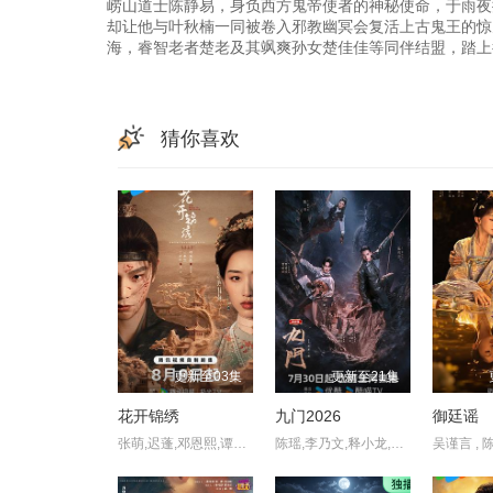
崂山道士陈静易，身负西方鬼帝使者的神秘使命，于雨夜
却让他与叶秋楠一同被卷入邪教幽冥会复活上古鬼王的惊
海，睿智老者楚老及其飒爽孙女楚佳佳等同伴结盟，踏上
猜你喜欢
更新至03集
更新至21集
花开锦绣
九门2026
御廷谣
张萌,迟蓬,邓恩熙,谭凯,白澍,温峥嵘,范湉湉,丁禹兮,吕晓霖,尤靖茹,范诗然,董子凡
陈瑶,李乃文,释小龙,应昊茗,王劲松,胡耘豪,季肖冰,陈伟霆,徐正溪,曾舜晞,王奕婷