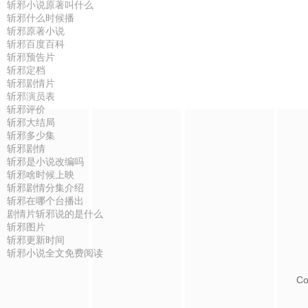
斩邪小说原著叫什么
斩邪什么时候播
斩邪原著小说
斩邪百度百科
斩邪预告片
斩邪定档
斩邪剧情片
斩邪演员表
斩邪评价
斩邪大结局
斩邪多少集
斩邪剧情
斩邪是小说改编吗
斩邪啥时候上映
斩邪剧情分集介绍
斩邪在哪个台播出
剧情片斩邪说的是什么
斩邪图片
斩邪更新时间
斩邪小说全文免费阅读
Co