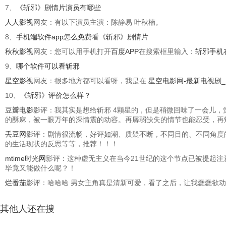
7、
《斩邪》剧情片演员有哪些
人人影视
网友：有以下演员主演：陈静易 叶秋楠。
8、
手机端软件app怎么免费看《斩邪》剧情片
秋秋影视
网友：您可以用手机打开
百度APP
在搜索框里输入：
斩邪手机
9、
哪个软件可以看斩邪
星空影视
网友：很多地方都可以看呀，我是在
星空电影网-最新电视剧
10、
《斩邪》评价怎么样？
豆瓣电影
影评：我其实是想给斩邪 4颗星的，但是稍微回味了一会儿
的酥麻，被一眼万年的深情震的动容。再孱弱缺失的情节也能忍受，再
丢豆网
影评：剧情很流畅，好评如潮、质疑不断，不同目的、不同角度
的生活现状的反思等等，推荐！！！
mtime时光网
影评：这种虚无主义在当今21世纪的这个节点已被提起注
毕竟又能做什么呢？！
烂番茄
影评：哈哈哈 男女主角真是清新可爱，看了之后，让我蠢蠢欲动，
其他人还在搜