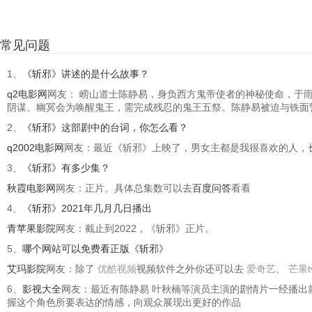
常见问题
1、
《斩邪》讲述的是什么故事？
q2电影网
网友： 崂山道士陈静易，身负西方鬼帝使者的神秘使命，于
阴谋。幽冥会为唤醒鬼王，需完成残忍的鬼王五祭。陈静易被迫与铁面
2、
《斩邪》这部剧中的台词，你怎么看？
q2002电影网
网友：最近《斩邪》上映了，男女主都是我很喜欢的人，
3、
《斩邪》有多少集？
秋霞电影网
网友：正片。具体总集数可以去
百度问答
看看
4、
《斩邪》2021年几月几日播出
青苹果影院
网友：截止到2022，《斩邪》正片。
5、
哪个网站可以免费看正版《斩邪》
艾玛影院
网友：除了
优酷视频
视频软件之外你还可以去
爱奇艺
、
芒果t
6、
影视大全
网友：最近有陈静易 叶秋楠等演员主演的剧情片一经播出
握这个角色所要表达的情感，向观众展现出更好的作品