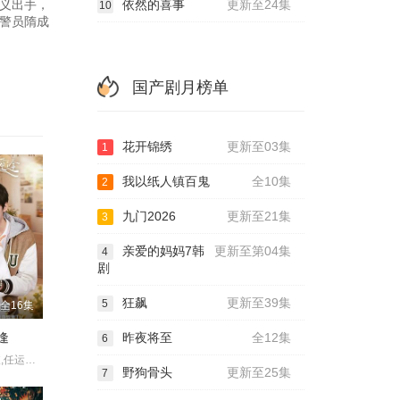
义出手，
依然的喜事
更新至24集
10
警员隋成
国产剧月榜单
花开锦绣
更新至03集
1
我以纸人镇百鬼
全10集
2
九门2026
更新至21集
3
亲爱的妈妈7韩
更新至第04集
4
剧
狂飙
更新至39集
5
全16集
昨夜将至
全12集
逢
6
刘思维,黄圣依,任运杰,金子璇,吴添豪,王欣政,刘佳烨,刘允儿
野狗骨头
更新至25集
7