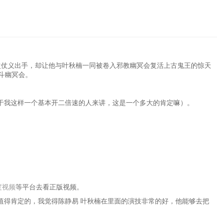
次仗义出手，却让他与叶秋楠一同被卷入邪教幽冥会复活上古鬼王的惊天
斗幽冥会。
于我这样一个基本开二倍速的人来讲，这是一个多大的肯定嘛）。
度视频
等平台去看正版视频。
值得肯定的，我觉得陈静易 叶秋楠在里面的演技非常的好，他能够去把