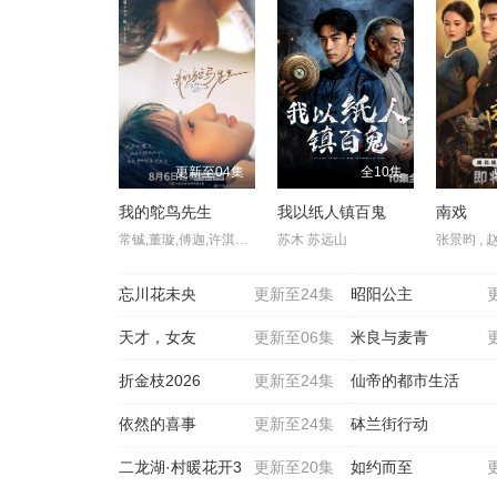
更新至04集
全10集
我的鸵鸟先生
我以纸人镇百鬼
南戏
常铖,董璇,傅迦,许淇杰,苏晓彤,宋雨霏,何洛洛,贾笑涵,方晓东,陈冠甯,王若衫,胡晓龙
苏木 苏远山
忘川花未央
更新至24集
昭阳公主
天才，女友
更新至06集
米良与麦青
折金枝2026
更新至24集
仙帝的都市生活
依然的喜事
更新至24集
砵兰街行动
二龙湖·村暖花开3
更新至20集
如约而至