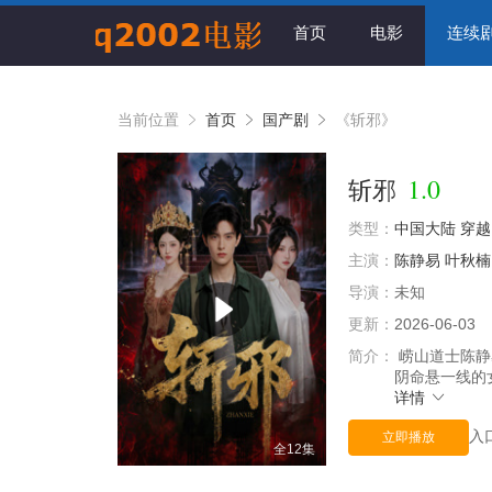
首页
电影
连续
当前位置
首页
国产剧
《斩邪》
1.0
斩邪
类型：
中国大陆
穿越
主演：
陈静易
叶秋楠
导演：
未知
更新：
2026-06-03
简介：
崂山道士陈静
阴命悬一线的
详情
入
立即播放
全12集