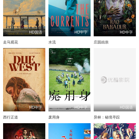
HD国语
HD中字
HD中字
走马观花
水流
庄园凶祟
HD中字
HD中字
HD国语
西行正道
废用身
异林：秘境寻踪