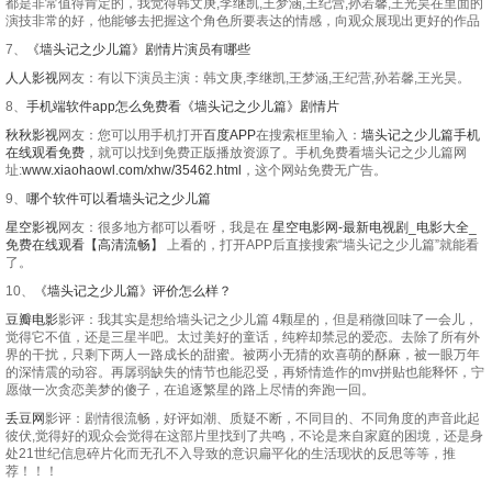
都是非常值得肯定的，我觉得韩文庚,李继凯,王梦涵,王纪营,孙若馨,王光昊在里面的
演技非常的好，他能够去把握这个角色所要表达的情感，向观众展现出更好的作品
7、
《墙头记之少儿篇》剧情片演员有哪些
人人影视
网友：有以下演员主演：韩文庚,李继凯,王梦涵,王纪营,孙若馨,王光昊。
8、
手机端软件app怎么免费看《墙头记之少儿篇》剧情片
秋秋影视
网友：您可以用手机打开
百度APP
在搜索框里输入：
墙头记之少儿篇手机
在线观看免费
，就可以找到免费正版播放资源了。手机免费看墙头记之少儿篇网
址:
www.xiaohaowl.com/xhw/35462.html
，这个网站免费无广告。
9、
哪个软件可以看墙头记之少儿篇
星空影视
网友：很多地方都可以看呀，我是在
星空电影网-最新电视剧_电影大全_
免费在线观看【高清流畅】
上看的，打开APP后直接搜索“墙头记之少儿篇”就能看
了。
10、
《墙头记之少儿篇》评价怎么样？
豆瓣电影
影评：我其实是想给墙头记之少儿篇 4颗星的，但是稍微回味了一会儿，
觉得它不值，还是三星半吧。太过美好的童话，纯粹却禁忌的爱恋。去除了所有外
界的干扰，只剩下两人一路成长的甜蜜。被两小无猜的欢喜萌的酥麻，被一眼万年
的深情震的动容。再孱弱缺失的情节也能忍受，再矫情造作的mv拼贴也能释怀，宁
愿做一次贪恋美梦的傻子，在追逐繁星的路上尽情的奔跑一回。
丢豆网
影评：剧情很流畅，好评如潮、质疑不断，不同目的、不同角度的声音此起
彼伏,觉得好的观众会觉得在这部片里找到了共鸣，不论是来自家庭的困境，还是身
处21世纪信息碎片化而无孔不入导致的意识扁平化的生活现状的反思等等，推
荐！！！