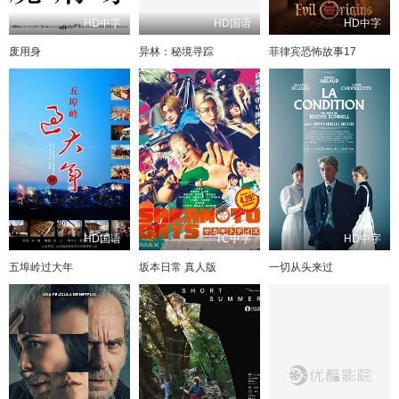
HD中字
HD国语
HD中字
废用身
异林：秘境寻踪
菲律宾恐怖故事17
HD国语
TC中字
HD中字
五埠岭过大年
坂本日常 真人版
一切从头来过