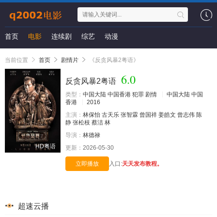
首页
电影
连续剧
综艺
动漫
当前位置
首页
剧情片
《反贪风暴2粤语》
6.0
反贪风暴2粤语
类型：
中国大陆
中国香港
犯罪
剧情
中国大陆
中国
香港
2016
主演：
林保怡
古天乐
张智霖
曾国祥
姜皓文
曾志伟
陈
静
张松枝
蔡洁
林
导演：
林德禄
HD粤语
更新：
2026-05-30
立即播放
入口:
天天发布教程。
超速云播