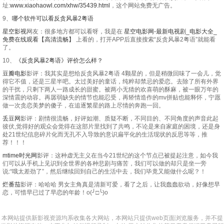
址:
www.xiaohaowl.com/xhw/35439.html
，这个网站免费无广告。
9、
哪个软件可以看反贪风暴2粤语
星空影视
网友：很多地方都可以看呀，我是在
星空电影网-最新电视剧_电影大全_
免费在线观看【高清流畅】
上看的，打开APP后直接搜索“反贪风暴2粤语”就能看
了。
10、
《反贪风暴2粤语》评价怎么样？
豆瓣电影
影评：我其实是想给反贪风暴2粤语 4颗星的，但是稍微回味了一会儿，觉
得它不值，还是三星半吧。太过美好的童话，纯粹却禁忌的爱恋。去除了所有外界
的干扰，只剩下两人一路成长的甜蜜。被两小无猜的欢喜萌的酥麻，被一眼万年的
深情震的动容。再孱弱缺失的情节也能忍受，再矫情造作的mv拼贴也能释怀，宁愿
做一次贪恋美梦的傻子，在追逐繁星的路上尽情的奔跑一回。
丢豆网
影评：剧情很流畅，好评如潮、质疑不断，不同目的、不同角度的声音此起
彼伏,觉得好的观众会觉得在这部片里找到了共鸣，不论是来自家庭的困境，还是身
处21世纪信息碎片化而无孔不入导致的意识扁平化的生活现状的反思等等，推
荐！！！
mtime时光网
影评：这种虚无主义在当今21世纪的这个节点已被提起注意，如今我
们可以从手机上见识到全世界的各种悲剧与痛苦，我们可以做的却只是坐一旁
说:“哦太差劲了”，然后继续回到自己的生活中去，我们毕竟又能做什么呢？！
烂番茄
影评：哈哈哈 男女主角真是清新可爱，看了之后，让我蠢蠢欲动，好像想早
恋，可惜早已过了早恋的年龄！o(╯□╰)o
本网站提供新影视资源均系收集各大网站，本网站只提供web页面浏览服务，并不提