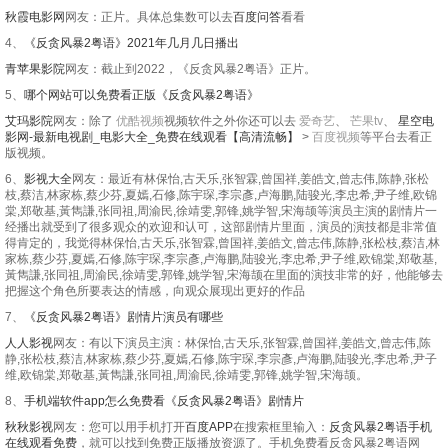
秋霞电影网
网友：正片。具体总集数可以去
百度问答
看看
4、
《反贪风暴2粤语》2021年几月几日播出
青苹果影院
网友：截止到2022，《反贪风暴2粤语》正片。
5、
哪个网站可以免费看正版《反贪风暴2粤语》
艾玛影院
网友：除了
优酷视频
视频软件之外你还可以去
爱奇艺
、
芒果tv
、
星空电
影网-最新电视剧_电影大全_免费在线观看【高清流畅】
>
百度视频
等平台去看正
版视频。
6、
影视大全
网友：最近有林保怡,古天乐,张智霖,曾国祥,姜皓文,曾志伟,陈静,张松
枝,蔡洁,林家栋,蔡少芬,夏嫣,石修,陈宇琛,李宗彥,卢海鹏,陆骏光,李忠希,尹子维,欧锦
棠,郑敬基,黃雋謙,张同祖,周渝民,徐靖雯,郭锋,姚学智,宋海颉等演员主演的剧情片一
经播出就受到了很多观众的欢迎和认可，这部剧情片里面，演员的演技都是非常值
得肯定的，我觉得林保怡,古天乐,张智霖,曾国祥,姜皓文,曾志伟,陈静,张松枝,蔡洁,林
家栋,蔡少芬,夏嫣,石修,陈宇琛,李宗彥,卢海鹏,陆骏光,李忠希,尹子维,欧锦棠,郑敬基,
黃雋謙,张同祖,周渝民,徐靖雯,郭锋,姚学智,宋海颉在里面的演技非常的好，他能够去
把握这个角色所要表达的情感，向观众展现出更好的作品
7、
《反贪风暴2粤语》剧情片演员有哪些
人人影视
网友：有以下演员主演：林保怡,古天乐,张智霖,曾国祥,姜皓文,曾志伟,陈
静,张松枝,蔡洁,林家栋,蔡少芬,夏嫣,石修,陈宇琛,李宗彥,卢海鹏,陆骏光,李忠希,尹子
维,欧锦棠,郑敬基,黃雋謙,张同祖,周渝民,徐靖雯,郭锋,姚学智,宋海颉。
8、
手机端软件app怎么免费看《反贪风暴2粤语》剧情片
秋秋影视
网友：您可以用手机打开
百度APP
在搜索框里输入：
反贪风暴2粤语手机
在线观看免费
，就可以找到免费正版播放资源了。手机免费看反贪风暴2粤语网