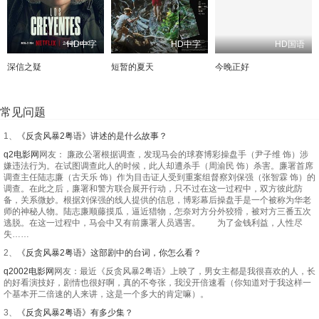
HD中字
HD中字
HD国语
深信之疑
短暂的夏天
今晚正好
常见问题
1、
《反贪风暴2粤语》讲述的是什么故事？
q2电影网
网友： 廉政公署根据调查，发现马会的球赛博彩操盘手（尹子维 饰）涉
嫌违法行为。在试图调查此人的时候，此人却遭杀手（周渝民 饰）杀害。廉署首席
调查主任陆志廉（古天乐 饰）作为目击证人受到重案组督察刘保强（张智霖 饰）的
调查。在此之后，廉署和警方联合展开行动，只不过在这一过程中，双方彼此防
备，关系微妙。根据刘保强的线人提供的信息，博彩幕后操盘手是一个被称为华老
师的神秘人物。陆志廉顺藤摸瓜，逼近猎物，怎奈对方分外狡猾，被对方三番五次
逃脱。在这一过程中，马会中又有前廉署人员遇害。 为了金钱利益，人性尽
失……
2、
《反贪风暴2粤语》这部剧中的台词，你怎么看？
q2002电影网
网友：最近《反贪风暴2粤语》上映了，男女主都是我很喜欢的人，长
的好看演技好，剧情也很好啊，真的不夸张，我没开倍速看（你知道对于我这样一
个基本开二倍速的人来讲，这是一个多大的肯定嘛）。
3、
《反贪风暴2粤语》有多少集？