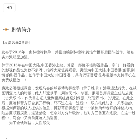
HD
剧情简介
[反贪风暴2粤语]
发布于2016年，由林德禄执导，并且由编剧林德禄,黄浩华携幕后团队创作。著名
实力派明星加盟。
并于2016年在中国大陆,中国香港上映。算是一部挺不错影视作品，亲们，好看的
的影视作品也为数不多呀，推荐大家值得观看。类型为中国大陆,中国香港,犯罪,剧
情 的影视作品，创作于中国大陆,中国香港 ，具有汉语普通话,粤语版本支持手机在
免费线播放！！
廉政公署根据调查，发现马会的球赛博彩操盘手（尹子维 饰）涉嫌违法行为。在试
图调查此人的时候，此人却遭杀手（周渝民 饰）杀害。廉署首席调查主任陆志廉
（古天乐 饰）作为目击证人受到重案组督察刘保强（张智霖 饰）的调查。在此之
后，廉署和警方联合展开行动，只不过在这一过程中，双方彼此防备，关系微妙。
根据刘保强的线人提供的信息，博彩幕后操盘手是一个被称为华老师的神秘人物。
陆志廉顺藤摸瓜，逼近猎物，怎奈对方分外狡猾，被对方三番五次逃脱。在这一过
程中，马会中又有前廉署人员遇害。
为了金钱利益，人性尽失……