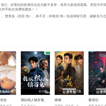
，亲们，好看的的影视作品也为数不多呀，推荐大家值得观看。类型为中国
支持手机在免费线播放！！
）、楚青岚（邵芸 饰）、林不言（单敬尧 饰）组成神探天团，破解东方
更新至04集
全10集
更新至12集
更新
鸟先生
我以纸人镇百鬼
南戏
夜语记
常铖,董璇,傅迦,许淇杰,苏晓彤,宋雨霏,何洛洛,贾笑涵,方晓东,陈冠甯,王若衫,胡晓龙
苏木 苏远山
张景昀 , 赵奂然 , 吉舒亦 , 宗峰岩 , 陈凯洲 , 余逸蕾