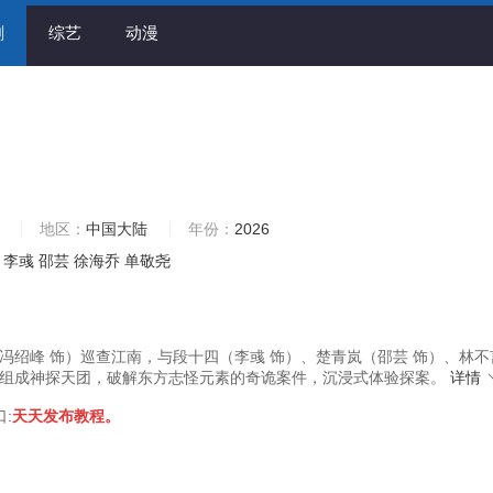
剧
综艺
动漫
地区：
中国大陆
年份：
2026
李彧
邵芸
徐海乔
单敬尧
冯绍峰 饰）巡查江南，与段十四（李彧 饰）、楚青岚（邵芸 饰）、林不
）组成神探天团，破解东方志怪元素的奇诡案件，沉浸式体验探案。
详情
口:
天天发布教程。