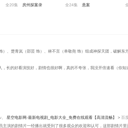
全20集
房州探案录
全24集
悬案
 饰）、楚青岚（邵芸 饰）、林不言（单敬尧 饰）组成神探天团，破解
人，长的好看演技好，剧情也很好啊，真的不夸张，我没开倍速看（你知
v
、
星空电影网-最新电视剧_电影大全_免费在线观看【高清流畅】
>
百
等演员主演的剧情片一经播出就受到了很多观众的欢迎和认可，这部剧情片里