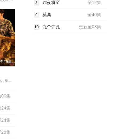
昨夜将至
全12集
8
莫离
全40集
9
九个弹孔
更新至08集
10
至19集
吴谨言 , 陈哲远 , 梁永棋 , 赵昭仪 , 张南 , 郭品超 , 盛一伦 , 吴岱融 , 黄祖鑫 , 宋麒
06集
24集
24集
20集