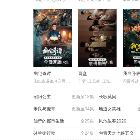
更新至14集
更新至10集
幽宅奇谭
盲盒
我当卧
朱娅,应灏铭,肖东昊,宋未央
于雯 , 王艺哲 , 王泓鑫 , 卜冠今 , 孙天宇 , 加奈那 , 成岳 , 杨琼 , 易梦玲
昭阳公主
更新至18集
长歌莫问
米良与麦青
更新至04集
地道女英雄
仙帝的都市生活
全25集
凤池生春2026
砵兰街行动
全24集
包青天之七侠五义