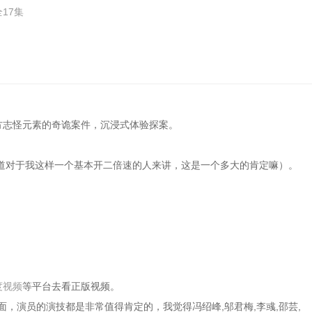
全17集
东方志怪元素的奇诡案件，沉浸式体验探案。
道对于我这样一个基本开二倍速的人来讲，这是一个多大的肯定嘛）。
度视频
等平台去看正版视频。
面，演员的演技都是非常值得肯定的，我觉得冯绍峰,邬君梅,李彧,邵芸,