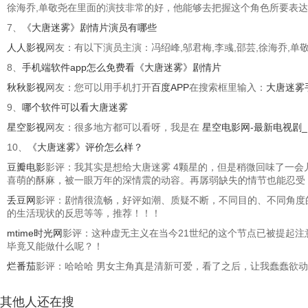
徐海乔,单敬尧在里面的演技非常的好，他能够去把握这个角色所要表
7、
《大唐迷雾》剧情片演员有哪些
人人影视
网友：有以下演员主演：冯绍峰,邬君梅,李彧,邵芸,徐海乔,单
8、
手机端软件app怎么免费看《大唐迷雾》剧情片
秋秋影视
网友：您可以用手机打开
百度APP
在搜索框里输入：
大唐迷雾
9、
哪个软件可以看大唐迷雾
星空影视
网友：很多地方都可以看呀，我是在
星空电影网-最新电视剧
10、
《大唐迷雾》评价怎么样？
豆瓣电影
影评：我其实是想给大唐迷雾 4颗星的，但是稍微回味了一
喜萌的酥麻，被一眼万年的深情震的动容。再孱弱缺失的情节也能忍受
丢豆网
影评：剧情很流畅，好评如潮、质疑不断，不同目的、不同角度
的生活现状的反思等等，推荐！！！
mtime时光网
影评：这种虚无主义在当今21世纪的这个节点已被提起注
毕竟又能做什么呢？！
烂番茄
影评：哈哈哈 男女主角真是清新可爱，看了之后，让我蠢蠢欲动，
其他人还在搜