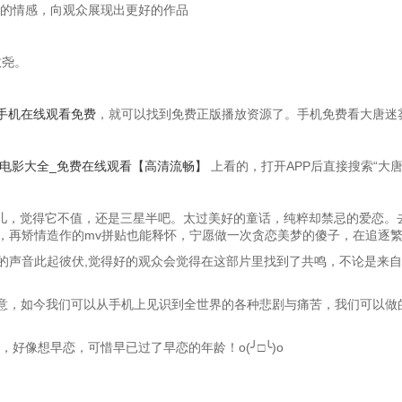
达的情感，向观众展现出更好的作品
敬尧。
手机在线观看免费
，就可以找到免费正版播放资源了。手机免费看大唐迷
_电影大全_免费在线观看【高清流畅】
上看的，打开APP后直接搜索“大
会儿，觉得它不值，还是三星半吧。太过美好的童话，纯粹却禁忌的爱恋。
，再矫情造作的mv拼贴也能释怀，宁愿做一次贪恋美梦的傻子，在追逐
的声音此起彼伏,觉得好的观众会觉得在这部片里找到了共鸣，不论是来自
意，如今我们可以从手机上见识到全世界的各种悲剧与痛苦，我们可以做的
好像想早恋，可惜早已过了早恋的年龄！o(╯□╰)o