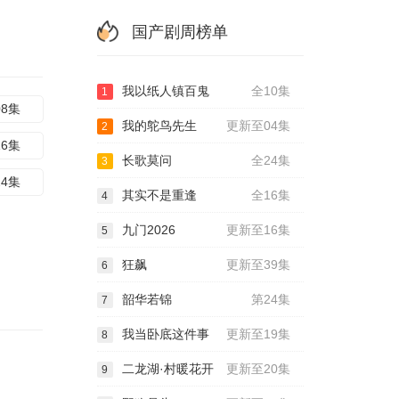
国产剧周榜单
我以纸人镇百鬼
全10集
1
08集
我的鸵鸟先生
更新至04集
2
16集
长歌莫问
全24集
3
24集
其实不是重逢
全16集
4
九门2026
更新至16集
5
狂飙
更新至39集
6
韶华若锦
第24集
7
我当卧底这件事
更新至19集
8
二龙湖·村暖花开
更新至20集
9