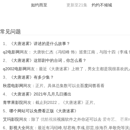
如约而至
更新至21集
灼灼不倾城
常见问题
1、
《大唐迷雾》讲述的是什么故事？
q2电影网
网友： 大唐狄仁杰（冯绍峰 饰）巡查江南，与段十四（李彧
2、
《大唐迷雾》这部剧中的台词，你怎么看？
q2002电影网
网友：最近《大唐迷雾》上映了，男女主都是我很喜欢的
3、
《大唐迷雾》有多少集？
秋霞电影网
网友：正片。具体总集数可以去
百度问答
看看
4、
《大唐迷雾》2021年几月几日播出
青苹果影院
网友：截止到2022，《大唐迷雾》正片。
5、
哪个网站可以免费看正版《大唐迷雾》
艾玛影院
网友：除了
优酷视频
视频软件之外你还可以去
爱奇艺
、
芒果t
6、
影视大全
网友：最近有冯绍峰,邬君梅,李彧,邵芸,徐海乔,单敬尧