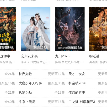
更新至19集
更新至24集
更新至16集
更新
底这件事
忘川花未央
九门2026
御廷谣
冯雷 梓越 高梓添 汤镇业 杨帆 孙腾博
李若天 张悦楠 黄志玮
陈瑶,李乃文,释小龙,应昊茗,王劲松,胡耘豪,季肖冰,陈伟霆,徐正溪,曾舜晞,王奕婷
全24集
长夜如歌
更新至12集
天才，女友
更新至
更新至16集
大唐少年天行传
更新至08集
折金枝2026
更新至
全21集
执笔为劫
全17集
依然的喜事
更新至
全40集
汴京上元局
更新至16集
二龙湖·村暖花开3
更新至