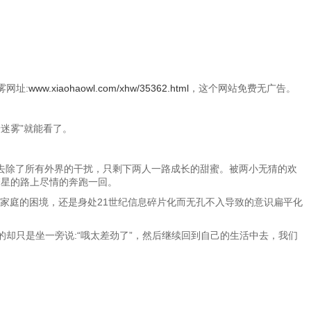
雾网址:
www.xiaohaowl.com/xhw/35362.html
，这个网站免费无广告。
唐迷雾”就能看了。
去除了所有外界的干扰，只剩下两人一路成长的甜蜜。被两小无猜的欢
繁星的路上尽情的奔跑一回。
家庭的困境，还是身处21世纪信息碎片化而无孔不入导致的意识扁平化
却只是坐一旁说:“哦太差劲了”，然后继续回到自己的生活中去，我们