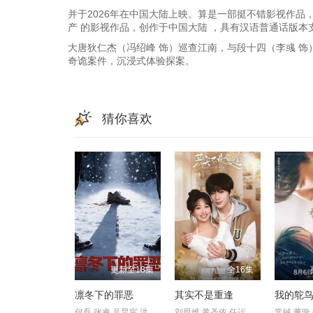
并于2026年在中国大陆上映。算是一部挺不错影视作品
产 的影视作品，创作于中国大陆 ，具有汉语普通话版本
大唐狄仁杰（冯绍峰 饰）巡查江南，与段十四（李彧 饰
奇诡案件，沉浸式体验探案。
猜你喜欢
更新至18集
全16集
凛冬下的罪恶
其实不是重逢
我的鸵
何磊,张睿,吴昊宸,洪爽,王大奇,嘉泽,孙之鸿,肖涵,左腾云,刘伟峰,王心嫚,窦新豪,苏宥辰,李繁,刘亭希,刘朔豪,洪冰瑶,刘佳萌,李蒲赫,徐章
刘思维,黄圣依,任运杰,金子璇,吴添豪,王欣政,刘佳烨,刘允儿