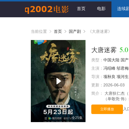
首页
电影
连续
当前位置
首页
国产剧
《大唐迷雾》
5.0
大唐迷雾
类型：
中国大陆
国产
主演：
冯绍峰
邬君梅
导演：
项秋良
项河生
更新：
2026-06-03
简介：
大唐狄仁杰（
（单敬尧 饰
入
立即播放
全25集