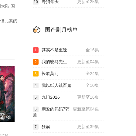
野狗骨头
更新至25集
10
大陆,国
志怪元素的
国产剧月榜单
其实不是重逢
全16集
1
我的鸵鸟先生
更新至04集
2
长歌莫问
全24集
3
我以纸人镇百鬼
全10集
4
九门2026
更新至16集
5
亲爱的妈妈7韩
更新至第04集
6
剧
至14集
狂飙
更新至39集
7
鹤男,李牧芸,李汶翰,李泊文,郭天祺,徐新驰,孙思凡