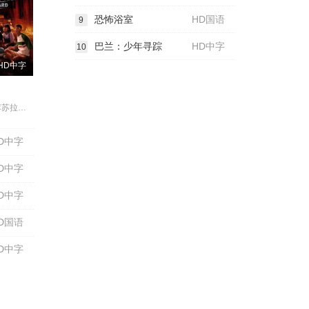
恐怖浴室
HD国语
9
巴兰：少年寻踪
HD中字
10
HD中字
帕尼莎拉·里库苏拉康,纳提·纳盖奈吾朋,翁加特·契姆查鲁本库尔,Win·Sakulsaengprapha,Neennara·Boonnithipaisit,Nuttawat·Sumploy
D中字
D中字
D中字
D国语
D中字