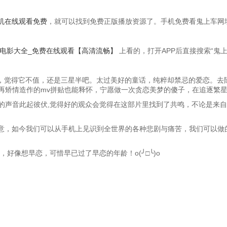
机在线观看免费
，就可以找到免费正版播放资源了。手机免费看鬼上车网址
_电影大全_免费在线观看【高清流畅】
上看的，打开APP后直接搜索“鬼
儿，觉得它不值，还是三星半吧。太过美好的童话，纯粹却禁忌的爱恋。去
再矫情造作的mv拼贴也能释怀，宁愿做一次贪恋美梦的傻子，在追逐繁
的声音此起彼伏,觉得好的观众会觉得在这部片里找到了共鸣，不论是来自
意，如今我们可以从手机上见识到全世界的各种悲剧与痛苦，我们可以做的
好像想早恋，可惜早已过了早恋的年龄！o(╯□╰)o