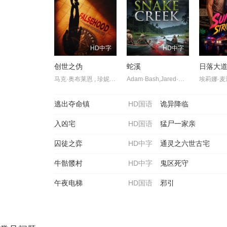
HD中字
HD中字
创世之伪
蛇溪
日落大
马克·奥布莱恩 , 珍妮特·波特 , 亚当·切赫曼
Adam·Bash,Jared·Hasmuk,Lukas·John,Faith·McCoy
逃出夺命镇
HD国语
诡异降临
入凶宅
HD国语
猛尸一家亲
囚徒之弈
HD中字
通灵之六世古宅
牛骷髅村
HD中字
鬼区死守
午夜电梯
HD国语
邪引