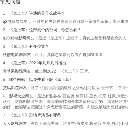
常见问题
1、
《鬼上车》讲述的是什么故事？
q2电影网
网友： 一对年轻夫妇在高速公路目睹一宗惨烈车祸，离开事
2、
《鬼上车》这部剧中的台词，你怎么看？
q2002电影网
网友：最近《鬼上车》上映了，男女主都是我很喜欢的人
3、
《鬼上车》有多少集？
秋霞电影网
网友：正片。具体总集数可以去
百度问答
看看
4、
《鬼上车》2021年几月几日播出
青苹果影院
网友：截止到2022，《鬼上车》正片。
5、
哪个网站可以免费看正版《鬼上车》
艾玛影院
网友：除了
优酷视频
视频软件之外你还可以去
爱奇艺
、
芒果t
6、
影视大全
网友：最近有雅各布·西皮奥,梅丽莎·里奥,托尼·杜佩,米歇
认可，这部剧情片里面，演员的演技都是非常值得肯定的，我觉得雅各布·西皮
的好，他能够去把握这个角色所要表达的情感，向观众展现出更好的作
7、
《鬼上车》剧情片演员有哪些
人人影视
网友：有以下演员主演：雅各布·西皮奥,梅丽莎·里奥,托尼·杜佩,