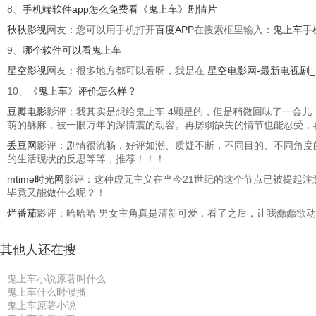
8、
手机端软件app怎么免费看《鬼上车》剧情片
秋秋影视
网友：您可以用手机打开
百度APP
在搜索框里输入：
鬼上车手
9、
哪个软件可以看鬼上车
星空影视
网友：很多地方都可以看呀，我是在
星空电影网-最新电视剧
10、
《鬼上车》评价怎么样？
豆瓣电影
影评：我其实是想给鬼上车 4颗星的，但是稍微回味了一会
萌的酥麻，被一眼万年的深情震的动容。再孱弱缺失的情节也能忍受，
丢豆网
影评：剧情很流畅，好评如潮、质疑不断，不同目的、不同角度
的生活现状的反思等等，推荐！！！
mtime时光网
影评：这种虚无主义在当今21世纪的这个节点已被提起注
毕竟又能做什么呢？！
烂番茄
影评：哈哈哈 男女主角真是清新可爱，看了之后，让我蠢蠢欲动，
其他人还在搜
鬼上车小说原著叫什么
鬼上车什么时候播
鬼上车原著小说