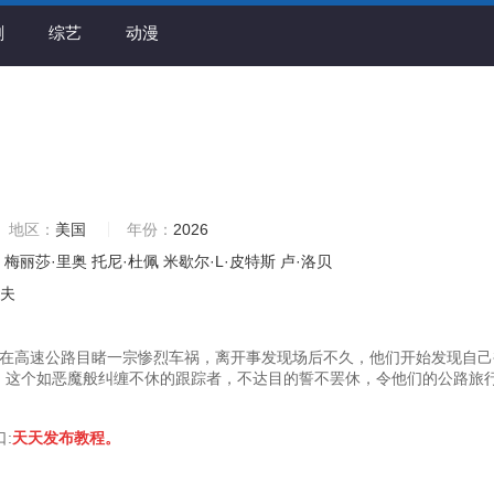
剧
综艺
动漫
地区：
美国
年份：
2026
梅丽莎·里奥
托尼·杜佩
米歇尔·L·皮特斯
卢·洛贝
道夫
在高速公路目睹一宗惨烈车祸，离开事发现场后不久，他们开始发现自己
随！这个如恶魔般纠缠不休的跟踪者，不达目的誓不罢休，令他们的公路旅
口:
天天发布教程。