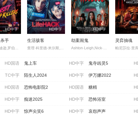
HD中字
HD中字
HD中字
道杀手
生活骇客
劫案闹鬼
灵弈抽魂
埃莉娜·麦迪逊,罗伯特·米亚诺,John·Karyus,乔·卡斯特罗,以斯拉·巴兹顿,布伦达·詹姆斯,苏珊·普里弗,贝拉·格兰维尔,西尔维娅·斯普罗斯,Neb·Chupin,Ema·Masala,马克斯·E·威廉姆斯,Ken·May,Kurt·Bonzell,Jeff·Leroy
查理·科里德-米尔斯,吉尔·温特尼茨,杰克·班尼特,杰西卡·雷诺兹,雅斯敏·芬尼,洛瑞·布瑞,乔基·法默,罗曼·哈耶克-格林,James·Scholz,凯尔·金,Philip·John·Bedwell,Georgie·Fellows,Penelope·Granycome,Robin·Guiver,Zac·Hemid
Ashton·Leigh,Nick·McCallum,B.·Dave·Walters
HD国语
鬼上车
HD中字
鬼寺凶灵5
H
TC中字
陌生人2024
HD中字
伊万娜2022
H
HD国语
恐怖电影院2
HD国语
糖精
H
HD中字
痴迷2025
HD中字
恐怖浴室
H
HD中字
惊声尖笑6
HD中字
哀怨声声
H