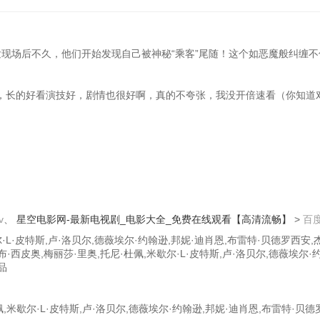
发现场后不久，他们开始发现自己被神秘“乘客”尾随！这个如恶魔般纠缠
，长的好看演技好，剧情也很好啊，真的不夸张，我没开倍速看（你知道
v
、
星空电影网-最新电视剧_电影大全_免费在线观看【高清流畅】
>
百
尔·L·皮特斯,卢·洛贝尔,德薇埃尔·约翰逊,邦妮·迪肖恩,布雷特·贝德
奥,梅丽莎·里奥,托尼·杜佩,米歇尔·L·皮特斯,卢·洛贝尔,德薇埃尔·
品
米歇尔·L·皮特斯,卢·洛贝尔,德薇埃尔·约翰逊,邦妮·迪肖恩,布雷特·贝德