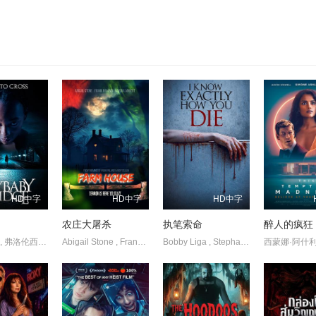
HD中字
HD中字
HD中字
农庄大屠杀
执笔索命
醉人的疯狂
埃里克·金 , 弗洛伦西娅·洛扎诺 , 凯文·布雷斯纳汉
Abigail Stone , Frank Palangi , Aaron Michael Lambert
Bobby Liga , Stephanie Hogan , Katie Wieland , Zachary Leipert , Daniel Boyd , Rawya El Chab , Christopher Berghoff , Summer Hernandez , Christa Sheary