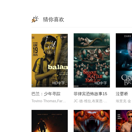
猜你喜欢
HD中字
HD中字
巴兰：少年寻踪
菲律宾恐怖故事15
泣婴桥
Tovino·Thomas,Farzana·Palathingal,Abhiram·Radhakrishnan
JC·德·维拉,布莱恩·西,金·阿蒂恩萨