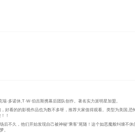
克瑞·多诺休,T·W·伯吉斯携幕后团队创作。著名实力派明星加盟。
们，好看的的影视作品也为数不多呀，推荐大家值得观看。类型为美国,恐怖
放！！
场后不久，他们开始发现自己被神秘“乘客”尾随！这个如恶魔般纠缠不休
梦。