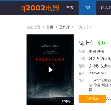
首页
电影
连续
当前位置
首页
恐怖片
《鬼上车》
8.0
鬼上车
类型：
美国
恐怖
主演：
雅各布·西皮奥
导演：
安德烈·艾弗
更新：
2026-07-06
简介：
一对年轻夫妇
秘“乘客”尾
情
入
立即播放
HD中字