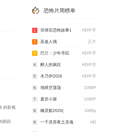
恐怖片周榜单
菲律宾恐怖故事1
HD中字
1
巫蛊人偶
正片
2
巴兰：少年寻踪
HD中字
3
醉人的疯狂
HD中字
4
木乃伊2026
HD中字
5
地狱空荡荡
1080P
6
废弃小屋
1080P
7
 的影视
幽灵船2020(
1080p
8
的跟踪
一千灵异夜之灵魂
HD
9