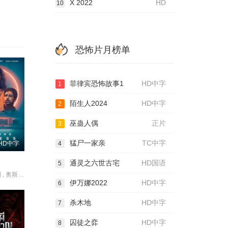
X 2022
HD
10
恐怖片月榜单
菲律宾恐怖故事1
HD中字
1
陌生人2024
HD中字
2
巫蛊人偶
正片
3
猛尸一家亲
TC中字
4
HD中字
通灵之六世古宅
HD国语
5
西蒙娜·阿什利 , 奥斯汀·斯托维尔 , 莫让·阿里亚 , 马克·阿特伯里 , 洁基·伯明翰 , Niya Brahmbhatt , 贝文·布茹 , 塞缪尔·科德 , 蔡斯·基姆 , Jeff Marlow , Amol Shah , 苏拉·沙玛 , 泽诺比娅·谢罗夫 , 奥登·桑顿
伊万娜2022
HD中字
6
杀木地
HD中字
7
囚徒之弈
HD中字
8