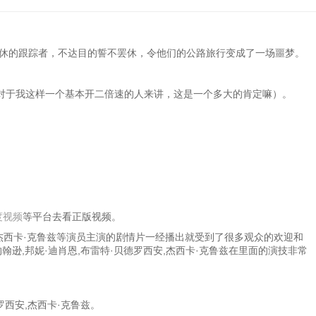
不休的跟踪者，不达目的誓不罢休，令他们的公路旅行变成了一场噩梦。
对于我这样一个基本开二倍速的人来讲，这是一个多大的肯定嘛）。
度视频
等平台去看正版视频。
罗西安,杰西卡·克鲁兹等演员主演的剧情片一经播出就受到了很多观众的欢迎和
约翰逊,邦妮·迪肖恩,布雷特·贝德罗西安,杰西卡·克鲁兹在里面的演技非常
罗西安,杰西卡·克鲁兹。