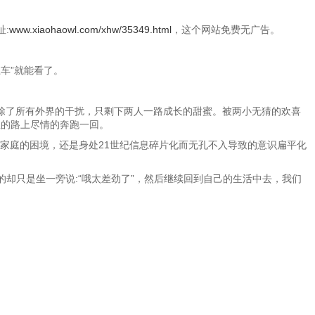
:
www.xiaohaowl.com/xhw/35349.html
，这个网站免费无广告。
上车”就能看了。
除了所有外界的干扰，只剩下两人一路成长的甜蜜。被两小无猜的欢喜
星的路上尽情的奔跑一回。
家庭的困境，还是身处21世纪信息碎片化而无孔不入导致的意识扁平化
却只是坐一旁说:“哦太差劲了”，然后继续回到自己的生活中去，我们