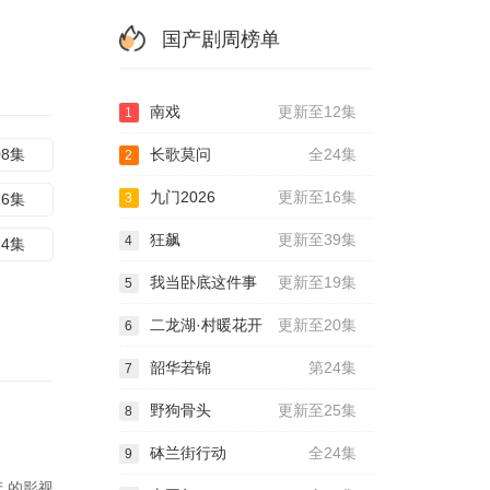
国产剧周榜单
南戏
更新至12集
1
08集
长歌莫问
全24集
2
九门2026
更新至16集
16集
3
狂飙
更新至39集
4
24集
我当卧底这件事
更新至19集
5
二龙湖·村暖花开
更新至20集
6
韶华若锦
第24集
7
野狗骨头
更新至25集
8
砵兰街行动
全24集
9
 的影视