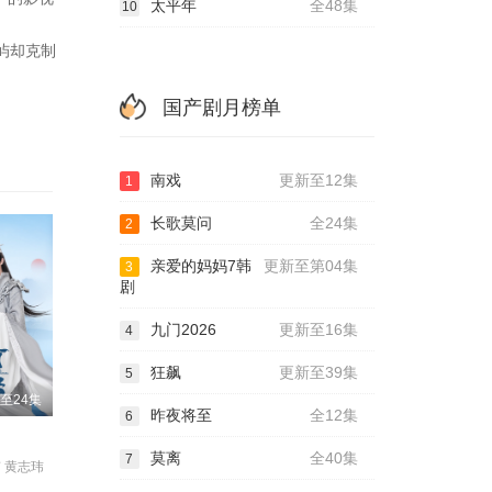
太平年
全48集
10
屿却克制
国产剧月榜单
南戏
更新至12集
1
长歌莫问
全24集
2
亲爱的妈妈7韩
更新至第04集
3
剧
九门2026
更新至16集
4
狂飙
更新至39集
5
至24集
昨夜将至
全12集
6
莫离
全40集
7
 黄志玮