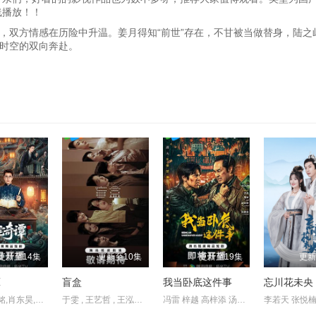
线播放！！
，双方情感在历险中升温。姜月得知“前世”存在，不甘被当做替身，陆之
时空的双向奔赴。
更新至14集
更新至10集
更新至19集
更新
谭
盲盒
我当卧底这件事
忘川花未央
朱娅,应灏铭,肖东昊,宋未央
于雯 , 王艺哲 , 王泓鑫 , 卜冠今 , 孙天宇 , 加奈那 , 成岳 , 杨琼 , 易梦玲
冯雷 梓越 高梓添 汤镇业 杨帆 孙腾博
李若天 张悦楠