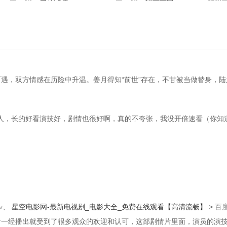
而遇，双方情感在历险中升温。姜月得知“前世”存在，不甘被当做替身，
人，长的好看演技好，剧情也很好啊，真的不夸张，我没开倍速看（你知
v
、
星空电影网-最新电视剧_电影大全_免费在线观看【高清流畅】
>
百
情片一经播出就受到了很多观众的欢迎和认可，这部剧情片里面，演员的演技