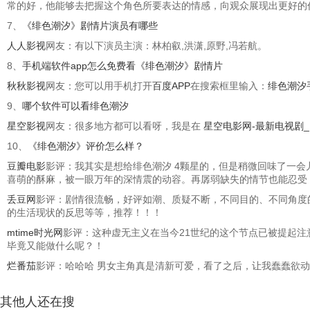
常的好，他能够去把握这个角色所要表达的情感，向观众展现出更好的
7、
《绯色潮汐》剧情片演员有哪些
人人影视
网友：有以下演员主演：林柏叡,洪潇,原野,冯若航。
8、
手机端软件app怎么免费看《绯色潮汐》剧情片
秋秋影视
网友：您可以用手机打开
百度APP
在搜索框里输入：
绯色潮汐
9、
哪个软件可以看绯色潮汐
星空影视
网友：很多地方都可以看呀，我是在
星空电影网-最新电视剧
10、
《绯色潮汐》评价怎么样？
豆瓣电影
影评：我其实是想给绯色潮汐 4颗星的，但是稍微回味了一
喜萌的酥麻，被一眼万年的深情震的动容。再孱弱缺失的情节也能忍受
丢豆网
影评：剧情很流畅，好评如潮、质疑不断，不同目的、不同角度
的生活现状的反思等等，推荐！！！
mtime时光网
影评：这种虚无主义在当今21世纪的这个节点已被提起注
毕竟又能做什么呢？！
烂番茄
影评：哈哈哈 男女主角真是清新可爱，看了之后，让我蠢蠢欲动，
其他人还在搜