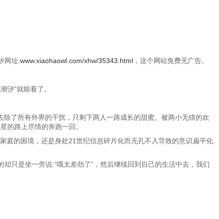
汐网址:
www.xiaohaowl.com/xhw/35343.html
，这个网站免费无广告。
色潮汐”就能看了。
去除了所有外界的干扰，只剩下两人一路成长的甜蜜。被两小无猜的欢
繁星的路上尽情的奔跑一回。
家庭的困境，还是身处21世纪信息碎片化而无孔不入导致的意识扁平化
却只是坐一旁说:“哦太差劲了”，然后继续回到自己的生活中去，我们