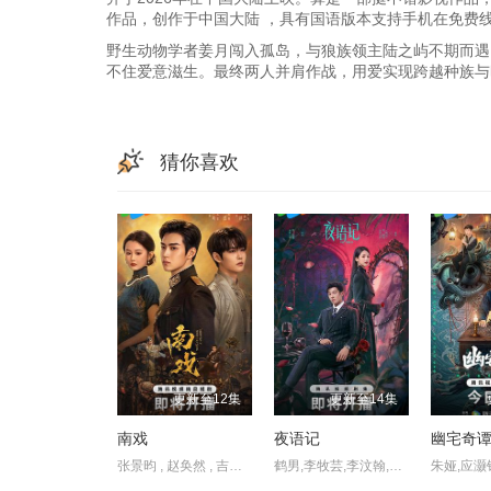
作品，创作于中国大陆 ，具有国语版本支持手机在免费
野生动物学者姜月闯入孤岛，与狼族领主陆之屿不期而遇
不住爱意滋生。最终两人并肩作战，用爱实现跨越种族与
猜你喜欢
更新至12集
更新至14集
南戏
夜语记
幽宅奇
张景昀 , 赵奂然 , 吉舒亦 , 宗峰岩 , 陈凯洲 , 余逸蕾
鹤男,李牧芸,李汶翰,李泊文,郭天祺,徐新驰,孙思凡