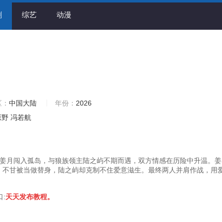
剧
综艺
动漫
区：
中国大陆
年份：
2026
原野
冯若航
姜月闯入孤岛，与狼族领主陆之屿不期而遇，双方情感在历险中升温。姜
在，不甘被当做替身，陆之屿却克制不住爱意滋生。最终两人并肩作战，用
口:
天天发布教程。