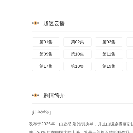
超速云播
第01集
第02集
第03集
第09集
第10集
第11集
第17集
第18集
第19集
剧情简介
[绯色潮汐]
发布于2026年，由史昂,潘皓玥执导，并且由编剧携幕
并于2026年在中国大陆上映。算是一部挺不错影视作品