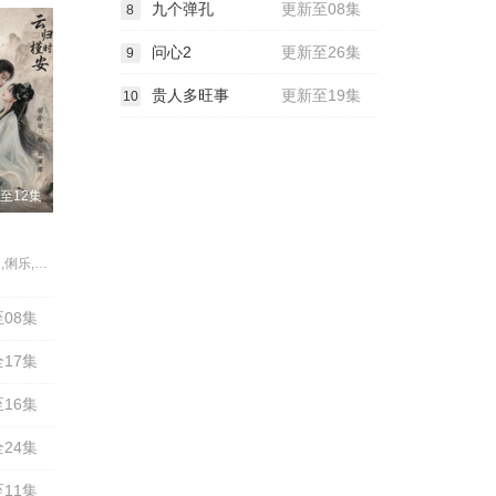
九个弹孔
更新至08集
8
问心2
更新至26集
9
贵人多旺事
更新至19集
10
至12集
刘尚麟,张景昀,俐乐,胡亦瑶,汪子夕
08集
全17集
16集
全24集
11集