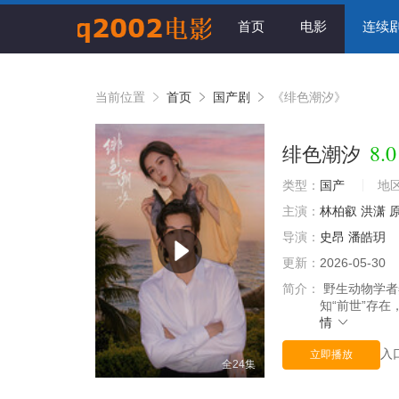
首页
电影
连续
当前位置
首页
国产剧
《绯色潮汐》
8.0
绯色潮汐
类型：
国产
地
主演：
林柏叡
洪潇
导演：
史昂
潘皓玥
更新：
2026-05-30
简介：
野生动物学者
知“前世”存
情
入
立即播放
全24集