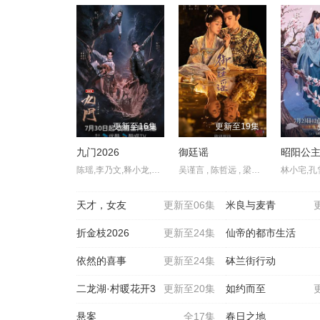
更新至16集
更新至19集
九门2026
御廷谣
昭阳公
陈瑶,李乃文,释小龙,应昊茗,王劲松,胡耘豪,季肖冰,陈伟霆,徐正溪,曾舜晞,王奕婷
吴谨言 , 陈哲远 , 梁永棋 , 赵昭仪 , 张南 , 郭品超 , 盛一伦 , 吴岱融 , 黄祖鑫 , 宋麒
天才，女友
更新至06集
米良与麦青
折金枝2026
更新至24集
仙帝的都市生活
依然的喜事
更新至24集
砵兰街行动
二龙湖·村暖花开3
更新至20集
如约而至
悬案
全17集
春日之地