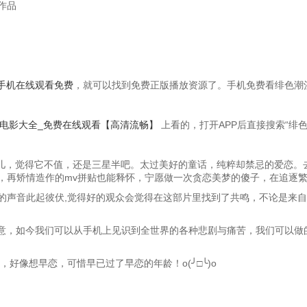
作品
手机在线观看免费
，就可以找到免费正版播放资源了。手机免费看绯色潮
_电影大全_免费在线观看【高清流畅】
上看的，打开APP后直接搜索“绯
会儿，觉得它不值，还是三星半吧。太过美好的童话，纯粹却禁忌的爱恋。
，再矫情造作的mv拼贴也能释怀，宁愿做一次贪恋美梦的傻子，在追逐
的声音此起彼伏,觉得好的观众会觉得在这部片里找到了共鸣，不论是来自
意，如今我们可以从手机上见识到全世界的各种悲剧与痛苦，我们可以做的
好像想早恋，可惜早已过了早恋的年龄！o(╯□╰)o