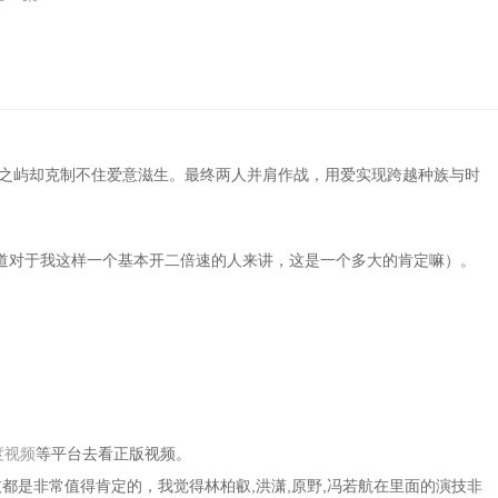
陆之屿却克制不住爱意滋生。最终两人并肩作战，用爱实现跨越种族与时
道对于我这样一个基本开二倍速的人来讲，这是一个多大的肯定嘛）。
度视频
等平台去看正版视频。
都是非常值得肯定的，我觉得林柏叡,洪潇,原野,冯若航在里面的演技非