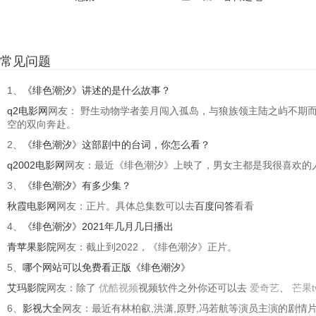
常见问题
1、
《绯色潮汐》讲述的是什么故事？
q2电影网
网友： 野生动物学者姜月闯入孤岛，与狼族领主陆之屿不期
空的双向奔赴。
2、
《绯色潮汐》这部剧中的台词，你怎么看？
q2002电影网
网友：最近《绯色潮汐》上映了，男女主都是我很喜欢的
3、
《绯色潮汐》有多少集？
秋霞电影网
网友：正片。具体总集数可以去
百度问答
看看
4、
《绯色潮汐》2021年几月几日播出
青苹果影院
网友：截止到2022，《绯色潮汐》正片。
5、
哪个网站可以免费看正版《绯色潮汐》
艾玛影院
网友：除了
优酷视频
视频软件之外你还可以去
爱奇艺
、
芒果t
6、
影视大全
网友：最近有林柏叡,洪潇,原野,冯若航等演员主演的剧