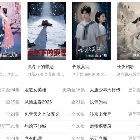
更新至18集
更新至16集
全24集
更新
主
凛冬下的罪恶
长歌莫问
长夜如歌
林小宅,孔雪儿,李宏毅,刘旭威
何磊,张睿,吴昊宸,洪爽,王大奇,嘉泽,孙之鸿,肖涵,左腾云,刘伟峰,王心嫚,窦新豪,苏宥辰,李繁,刘亭希,刘朔豪,洪冰瑶,刘佳萌,李蒲赫,徐章
李子雄,白凯南,鲍大志,斯外戈,蔡正杰,李会长,杨子菲,孟西,王坤炎,刘美辰
更新至04集
地道女英雄
更新至16集
大唐少年天行传
更新至
全25集
凤池生春2026
全21集
执笔为劫
全24集
包青天之七侠五义
全40集
汴京上元局
更新至
更新至21集
灼灼不倾城
全20集
房州探案录
全24集
岂有此理
全24集
第五立面
更新至