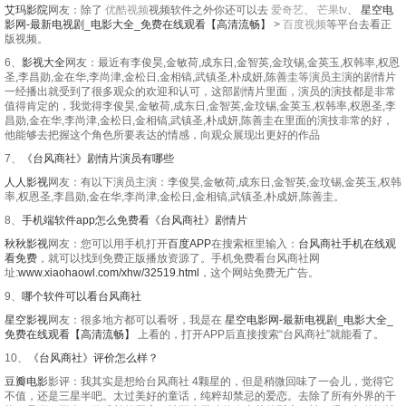
艾玛影院
网友：除了
优酷视频
视频软件之外你还可以去
爱奇艺
、
芒果tv
、
星空电
影网-最新电视剧_电影大全_免费在线观看【高清流畅】
>
百度视频
等平台去看正
版视频。
6、
影视大全
网友：最近有李俊昊,金敏荷,成东日,金智英,金玟锡,金英玉,权韩率,权恩
圣,李昌勋,金在华,李尚津,金松日,金相镐,武镇圣,朴成妍,陈善圭等演员主演的剧情片
一经播出就受到了很多观众的欢迎和认可，这部剧情片里面，演员的演技都是非常
值得肯定的，我觉得李俊昊,金敏荷,成东日,金智英,金玟锡,金英玉,权韩率,权恩圣,李
昌勋,金在华,李尚津,金松日,金相镐,武镇圣,朴成妍,陈善圭在里面的演技非常的好，
他能够去把握这个角色所要表达的情感，向观众展现出更好的作品
7、
《台风商社》剧情片演员有哪些
人人影视
网友：有以下演员主演：李俊昊,金敏荷,成东日,金智英,金玟锡,金英玉,权韩
率,权恩圣,李昌勋,金在华,李尚津,金松日,金相镐,武镇圣,朴成妍,陈善圭。
8、
手机端软件app怎么免费看《台风商社》剧情片
秋秋影视
网友：您可以用手机打开
百度APP
在搜索框里输入：
台风商社手机在线观
看免费
，就可以找到免费正版播放资源了。手机免费看台风商社网
址:
www.xiaohaowl.com/xhw/32519.html
，这个网站免费无广告。
9、
哪个软件可以看台风商社
星空影视
网友：很多地方都可以看呀，我是在
星空电影网-最新电视剧_电影大全_
免费在线观看【高清流畅】
上看的，打开APP后直接搜索“台风商社”就能看了。
10、
《台风商社》评价怎么样？
豆瓣电影
影评：我其实是想给台风商社 4颗星的，但是稍微回味了一会儿，觉得它
不值，还是三星半吧。太过美好的童话，纯粹却禁忌的爱恋。去除了所有外界的干