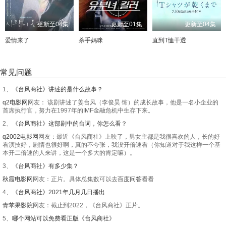
更新至04集
更新至01集
更新至04集
爱情来了
杀手妈咪
直到T恤干透
常见问题
1、
《台风商社》讲述的是什么故事？
q2电影网
网友： 该剧讲述了姜台风（李俊昊 饰）的成长故事，他是一名小企业的
首席执行官，努力在1997年的IMF金融危机中生存下来。
2、
《台风商社》这部剧中的台词，你怎么看？
q2002电影网
网友：最近《台风商社》上映了，男女主都是我很喜欢的人，长的好
看演技好，剧情也很好啊，真的不夸张，我没开倍速看（你知道对于我这样一个基
本开二倍速的人来讲，这是一个多大的肯定嘛）。
3、
《台风商社》有多少集？
秋霞电影网
网友：正片。具体总集数可以去
百度问答
看看
4、
《台风商社》2021年几月几日播出
青苹果影院
网友：截止到2022，《台风商社》正片。
5、
哪个网站可以免费看正版《台风商社》