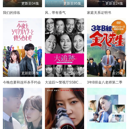
更新至04集
更新至95集
更新至24集
我们的排练
风，带有香气
家庭关系证明书
更新至06集
更新至03集
全25集
今晚也要和连环杀手约会
大追踪〜警视厅SSBC强行犯系〜 第二季
3年B班金八老师第二季