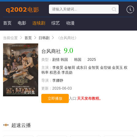
首页
电影
连续剧
综艺
动漫
当前位置
首页
日韩剧
《台风商社》
9.0
台风商社
类型：
剧情
韩国
韩国
2025
主演：
李俊昊
金敏荷
成东日
金智英
金玟锡
金英玉
权
韩率
权恩圣
李昌勋
导演：
李娜静
更新：
2026-06-03
全16集
立即播放
入口:
天天发布教程。
超速云播