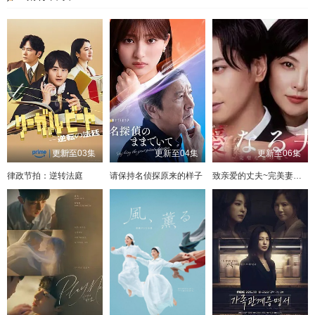
更新至03集
更新至04集
更新至06集
律政节拍：逆转法庭
请保持名侦探原来的样子
致亲爱的丈夫~完美妻子的谎言~