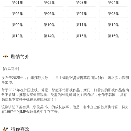
第01集
第02集
第03集
第04集
第05集
第06集
第07集
第08集
第09集
第10集
第11集
第12集
第13集
第14集
第15集
第16集
剧情简介
[台风商社]
发布于2025年，由李娜静执导，并且由编剧张贤淑携幕后团队创作。著名实力派明
星加盟。
并于2025年在韩国上映。算是一部挺不错影视作品，亲们，好看的的影视作品也为
数不多呀，推荐大家值得观看。类型为剧情,韩国 的影视作品，创作于韩国 ，具有
韩语版本支持手机在免费线播放！！
该剧讲述了姜台风（李俊昊 饰）的成长故事，他是一名小企业的首席执行官，努力
在1997年的IMF金融危机中生存下来。
猜你喜欢