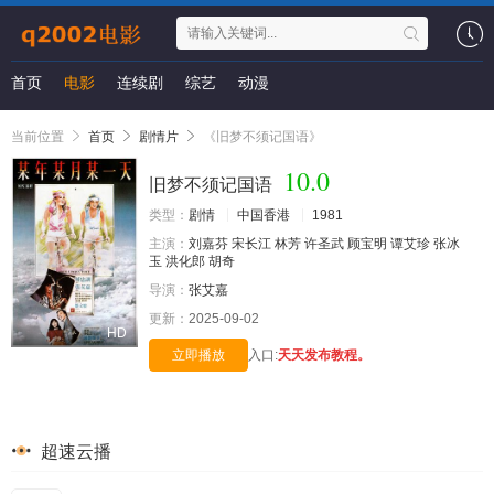
首页
电影
连续剧
综艺
动漫
当前位置
首页
剧情片
《旧梦不须记国语》
10.0
旧梦不须记国语
类型：
剧情
中国香港
1981
主演：
刘嘉芬
宋长江
林芳
许圣武
顾宝明
谭艾珍
张冰
玉
洪化郎
胡奇
导演：
张艾嘉
更新：
2025-09-02
HD
立即播放
入口:
天天发布教程。
超速云播