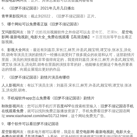
秋霞电影网
网友：正片。具体总集数可以去
百度问答
看看
4、
《旧梦不须记国语》2021年几月几日播出
青苹果影院
网友：截止到2022，《旧梦不须记国语》正片。
5、
哪个网站可以免费看正版《旧梦不须记国语》
艾玛影院
网友：除了
优酷视频
视频软件之外你还可以去
爱奇艺
、
芒果tv
、
星空电
影网-最新电视剧_电影大全_免费在线观看【高清流畅】
>
百度视频
等平台去看正
版视频。
6、
影视大全
网友：最近有刘嘉芬,宋长江,林芳,许圣武,顾宝明,谭艾珍,张冰玉,洪化
郎,胡奇等演员主演的剧情片一经播出就受到了很多观众的欢迎和认可，这部剧情片
里面，演员的演技都是非常值得肯定的，我觉得刘嘉芬,宋长江,林芳,许圣武,顾宝明,
谭艾珍,张冰玉,洪化郎,胡奇在里面的演技非常的好，他能够去把握这个角色所要表
达的情感，向观众展现出更好的作品
7、
《旧梦不须记国语》剧情片演员有哪些
人人影视
网友：有以下演员主演：刘嘉芬,宋长江,林芳,许圣武,顾宝明,谭艾珍,张冰
玉,洪化郎,胡奇。
8、
手机端软件app怎么免费看《旧梦不须记国语》剧情片
秋秋影视
网友：您可以用手机打开
百度APP
在搜索框里输入：
旧梦不须记国语手机
在线观看免费
，就可以找到免费正版播放资源了。手机免费看旧梦不须记国语网
址:
www.xiaohaowl.com/xhw/31712.html
，这个网站免费无广告。
9、
哪个软件可以看旧梦不须记国语
星空影视
网友：很多地方都可以看呀，我是在
星空电影网-最新电视剧_电影大全_
免费在线观看【高清流畅】
上看的，打开APP后直接搜索“旧梦不须记国语”就能看