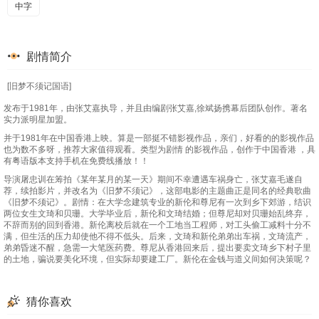
中字
剧情简介
[旧梦不须记国语]
发布于1981年，由张艾嘉执导，并且由编剧张艾嘉,徐斌扬携幕后团队创作。著名
实力派明星加盟。
并于1981年在中国香港上映。算是一部挺不错影视作品，亲们，好看的的影视作品
也为数不多呀，推荐大家值得观看。类型为剧情 的影视作品，创作于中国香港 ，具
有粤语版本支持手机在免费线播放！！
导演屠忠训在筹拍《某年某月的某一天》期间不幸遭遇车祸身亡，张艾嘉毛遂自
荐，续拍影片，并改名为《旧梦不须记》，这部电影的主题曲正是同名的经典歌曲
《旧梦不须记》。剧情：在大学念建筑专业的新伦和尊尼有一次到乡下郊游，结识
两位女生文琦和贝珊。大学毕业后，新伦和文琦结婚；但尊尼却对贝珊始乱终弃，
不辞而别的回到香港。新伦离校后就在一个工地当工程师，对工头偷工减料十分不
满，但生活的压力却使他不得不低头。后来，文琦和新伦弟弟出车祸，文琦流产，
弟弟昏迷不醒，急需一大笔医药费。尊尼从香港回来后，提出要卖文琦乡下村子里
的土地，骗说要美化环境，但实际却要建工厂。新伦在金钱与道义间如何决策呢？
猜你喜欢