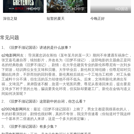
HD中字
HD中字
HD国语
深信之疑
短暂的夏天
今晚正好
常见问题
1、
《旧梦不须记国语》讲述的是什么故事？
q2电影网
网友： 导演屠忠训在筹拍《某年某月的某一天》期间不幸遭遇车祸身亡，
张艾嘉毛遂自荐，续拍影片，并改名为《旧梦不须记》，这部电影的主题曲正是同
名的经典歌曲《旧梦不须记》。剧情：在大学念建筑专业的新伦和尊尼有一次到乡
下郊游，结识两位女生文琦和贝珊。大学毕业后，新伦和文琦结婚；但尊尼却对贝
珊始乱终弃，不辞而别的回到香港。新伦离校后就在一个工地当工程师，对工头偷
工减料十分不满，但生活的压力却使他不得不低头。后来，文琦和新伦弟弟出车
祸，文琦流产，弟弟昏迷不醒，急需一大笔医药费。尊尼从香港回来后，提出要卖
文琦乡下村子里的土地，骗说要美化环境，但实际却要建工厂。新伦在金钱与道义
间如何决策呢？
2、
《旧梦不须记国语》这部剧中的台词，你怎么看？
q2002电影网
网友：最近《旧梦不须记国语》上映了，男女主都是我很喜欢的人，
长的好看演技好，剧情也很好啊，真的不夸张，我没开倍速看（你知道对于我这样
一个基本开二倍速的人来讲，这是一个多大的肯定嘛）。
3、
《旧梦不须记国语》有多少集？