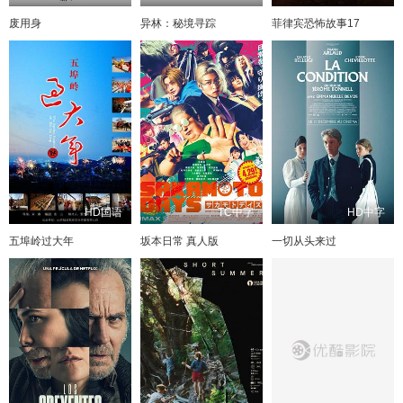
废用身
异林：秘境寻踪
菲律宾恐怖故事17
HD国语
TC中字
HD中字
五埠岭过大年
坂本日常 真人版
一切从头来过