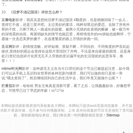
了。
10、
《旧梦不须记国语》评价怎么样？
豆瓣电影
影评：我其实是想给旧梦不须记国语 4颗星的，但是稍微回味了一会儿，
觉得它不值，还是三星半吧。太过美好的童话，纯粹却禁忌的爱恋。去除了所有外
界的干扰，只剩下两人一路成长的甜蜜。被两小无猜的欢喜萌的酥麻，被一眼万年
的深情震的动容。再孱弱缺失的情节也能忍受，再矫情造作的mv拼贴也能释怀，宁
愿做一次贪恋美梦的傻子，在追逐繁星的路上尽情的奔跑一回。
丢豆网
影评：剧情很流畅，好评如潮、质疑不断，不同目的、不同角度的声音此起
彼伏,觉得好的观众会觉得在这部片里找到了共鸣，不论是来自家庭的困境，还是身
处21世纪信息碎片化而无孔不入导致的意识扁平化的生活现状的反思等等，推
荐！！！
mtime时光网
影评：这种虚无主义在当今21世纪的这个节点已被提起注意，如今我
们可以从手机上见识到全世界的各种悲剧与痛苦，我们可以做的却只是坐一旁
说:“哦太差劲了”，然后继续回到自己的生活中去，我们毕竟又能做什么呢？！
烂番茄
影评：哈哈哈 男女主角真是清新可爱，看了之后，让我蠢蠢欲动，好像想早
恋，可惜早已过了早恋的年龄！o(╯□╰)o
本网站提供新影视资源均系收集各大网站，本网站只提供web页面浏览服务，并不提
供影片资源存储，也不参与任何视频录制、上传 若本站收集的节目无意侵犯了贵司版
权，请给邮箱地址来信，我们将在第一时间删除相应资源！
Sitemap