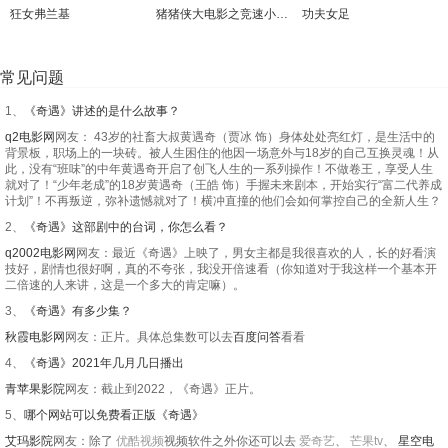
狂女弗兰基
猪猪侠大电影之竞速小英雄
功夫女足
常见问题
1、
《奇遇》讲述的是什么故事？
q2电影网
网友： 43岁的社畜大叔黄遇奇（贾冰 饰）身体处处亮红灯，是生活中的
背景板，职场上的一块砖。被人生困住的他因一场意外与18岁的自己互换灵魂！从
此，没有“班味”的中年黄遇奇开启了创飞人生的一系列操作！不做卷王，享受人生
就对了！“少年老成”的18岁黄遇奇（王皓 饰）手握未来剧本，开始实行“富二代养成
计划”！不再叛逆，弥补遗憾就对了！横冲直撞的他们会如何掌控自己的全新人生？
2、
《奇遇》这部剧中的台词，你怎么看？
q2002电影网
网友：最近《奇遇》上映了，男女主都是我很喜欢的人，长的好看演
技好，剧情也很好啊，真的不夸张，我没开倍速看（你知道对于我这样一个基本开
二倍速的人来讲，这是一个多大的肯定嘛）。
3、
《奇遇》有多少集？
秋霞电影网
网友：正片。具体总集数可以去
百度问答
看看
4、
《奇遇》2021年几月几日播出
青苹果影院
网友：截止到2022，《奇遇》正片。
5、
哪个网站可以免费看正版《奇遇》
艾玛影院
网友：除了
优酷视频
视频软件之外你还可以去
爱奇艺
、
芒果tv
、
星空电