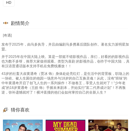
HD
剧情简介
[奇遇]
发布于2025年，由马多执导，并且由编剧马多携幕后团队创作。著名实力派明星加
盟。
并于2025年在中国大陆上映。算是一部挺不错影视作品，亲们，好看的的影视作品
也为数不多呀，推荐大家值得观看。类型为喜剧 的影视作品，创作于中国大陆 ，具
有汉语普通话版本支持手机在免费线播放！！
43岁的社畜大叔黄遇奇（贾冰 饰）身体处处亮红灯，是生活中的背景板，职场上的
一块砖。被人生困住的他因一场意外与18岁的自己互换灵魂！从此，没有“班味”的
中年黄遇奇开启了创飞人生的一系列操作！不做卷王，享受人生就对了！“少年老
成”的18岁黄遇奇（王皓 饰）手握未来剧本，开始实行“富二代养成计划”！不再叛
逆，弥补遗憾就对了！横冲直撞的他们会如何掌控自己的全新人生？
猜你喜欢