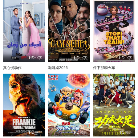
HD中字
HD中字
HD中字
真心慢动作
咖啡桌2026
停下那辆火车！
HD中字
HD国语
TC国语