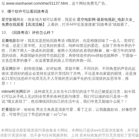
址:
www.xiaohaowl.com/xhw/31137.html
，这个网站免费无广告。
9、
哪个软件可以看回路粤语
星空影视
网友：很多地方都可以看呀，我是在
星空电影网-最新电视剧_电影大全_
免费在线观看【高清流畅】
上看的，打开APP后直接搜索“回路粤语”就能看了。
10、
《回路粤语》评价怎么样？
豆瓣电影
影评：我其实是想给回路粤语 4颗星的，但是稍微回味了一会儿，觉得它
不值，还是三星半吧。太过美好的童话，纯粹却禁忌的爱恋。去除了所有外界的干
扰，只剩下两人一路成长的甜蜜。被两小无猜的欢喜萌的酥麻，被一眼万年的深情
震的动容。再孱弱缺失的情节也能忍受，再矫情造作的mv拼贴也能释怀，宁愿做一
次贪恋美梦的傻子，在追逐繁星的路上尽情的奔跑一回。
丢豆网
影评：剧情很流畅，好评如潮、质疑不断，不同目的、不同角度的声音此起
彼伏,觉得好的观众会觉得在这部片里找到了共鸣，不论是来自家庭的困境，还是身
处21世纪信息碎片化而无孔不入导致的意识扁平化的生活现状的反思等等，推
荐！！！
mtime时光网
影评：这种虚无主义在当今21世纪的这个节点已被提起注意，如今我
们可以从手机上见识到全世界的各种悲剧与痛苦，我们可以做的却只是坐一旁
说:“哦太差劲了”，然后继续回到自己的生活中去，我们毕竟又能做什么呢？！
烂番茄
影评：哈哈哈 男女主角真是清新可爱，看了之后，让我蠢蠢欲动，好像想早
恋，可惜早已过了早恋的年龄！o(╯□╰)o
本网站提供新影视资源均系收集各大网站，本网站只提供web页面浏览服务，并不提
供影片资源存储，也不参与任何视频录制、上传 若本站收集的节目无意侵犯了贵司版