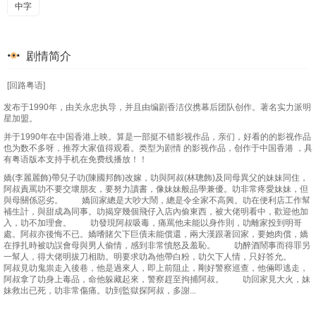
中字
剧情简介
[回路粤语]
发布于1990年，由关永忠执导，并且由编剧香洁仪携幕后团队创作。著名实力派明
星加盟。
并于1990年在中国香港上映。算是一部挺不错影视作品，亲们，好看的的影视作品
也为数不多呀，推荐大家值得观看。类型为剧情 的影视作品，创作于中国香港 ，具
有粤语版本支持手机在免费线播放！！
嬌(李麗麗飾)帶兒子叻(陳國邦飾)改嫁，叻與阿叔(林聰飾)及同母異父的妹妹同住，
阿叔責罵叻不要交壞朋友，要努力讀書，像妹妹般品學兼優。叻非常疼愛妹妹，但
與母關係惡劣。 嬌回家總是大吵大鬧，總是令全家不高興。叻在便利店工作幫
補生計，與甜成為同事。叻揭穿幾個飛仔入店內偷東西，被大佬明看中，歡迎他加
入，叻不加理會。 叻發現阿叔吸毒，痛罵他未能以身作則，叻離家投到明哥
處。阿叔亦後悔不已。嬌嗜賭欠下巨債未能償還，兩大漢跟著回家，要她肉償，嬌
在掙扎時被叻誤會母與男人偷情，感到非常憤怒及羞恥。 叻醉酒鬧事而得罪另
一幫人，得大佬明拔刀相助。明要求叻為他帶白粉，叻欠下人情，只好答允。
阿叔見叻鬼祟走入後巷，他是過來人，即上前阻止，剛好警察巡查，他倆即逃走，
阿叔拿了叻身上毒品，命他躲藏起來，警察趕至拘捕阿叔。 叻回家見大火，妹
妹救出已死，叻非常傷痛。叻到監獄探阿叔，多謝...