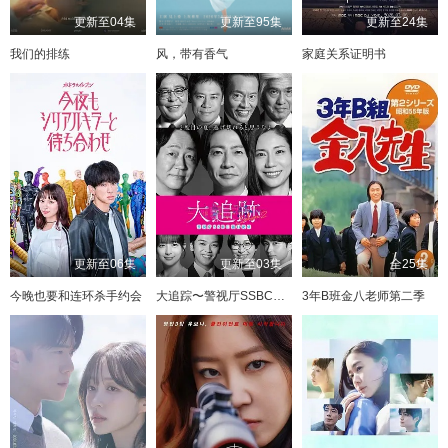
更新至04集
更新至95集
更新至24集
我们的排练
风，带有香气
家庭关系证明书
更新至06集
更新至03集
全25集
今晚也要和连环杀手约会
大追踪〜警视厅SSBC强行犯系〜 第二季
3年B班金八老师第二季