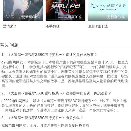
更新至04集
更新至01集
更新至04集
爱情来了
杀手妈咪
直到T恤干透
常见问题
1、
《大追踪〜警视厅SSBC强行犯系〜》讲述的是什么故事？
q2电影网
网友： 本剧聚焦于日本警视厅旗下的高端搜查支援单位【SSBC（搜查支
援分析中心）】，特别是其内部新设的“强行犯系”部门——专门协助侦破杀人、抢
劫、纵火等重大凶恶案件的精英小组。剧集首次将镜头聚焦于这支现代搜查中的关
键团队，通过他们对监控影像、通讯设备的解析及嫌疑人画像构建，描绘出一场场
高智商的犯罪追踪与人性交织的故事，是一部兼具推理悬疑与人物群像的现代刑侦
剧。
2、
《大追踪〜警视厅SSBC强行犯系〜》这部剧中的台词，你怎么看？
q2002电影网
网友：最近《大追踪〜警视厅SSBC强行犯系〜》上映了，男女主都
是我很喜欢的人，长的好看演技好，剧情也很好啊，真的不夸张，我没开倍速看
（你知道对于我这样一个基本开二倍速的人来讲，这是一个多大的肯定嘛）。
3、
《大追踪〜警视厅SSBC强行犯系〜》有多少集？
秋霞电影网
网友：正片。具体总集数可以去
百度问答
看看