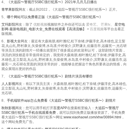
4、
《大追踪〜警视厅SSBC强行犯系〜》2021年几月几日播出
青苹果影院
网友：截止到2022，《大追踪〜警视厅SSBC强行犯系〜》正片。
5、
哪个网站可以免费看正版《大追踪〜警视厅SSBC强行犯系〜》
艾玛影院
网友：除了
优酷视频
视频软件之外你还可以去
爱奇艺
、
芒果tv
、
星空电
影网-最新电视剧_电影大全_免费在线观看【高清流畅】
>
百度视频
等平台去看正
版视频。
6、
影视大全
网友：最近有大森南朋,相叶雅纪,松下奈绪,伊藤淳史,高木雄也,足立梨
花,丸山礼,野村康太,矢柴俊博,水岛凛,中村俊介,滨野谦太,佐藤浩市,远藤宪一,光石研
等演员主演的剧情片一经播出就受到了很多观众的欢迎和认可，这部剧情片里面，
演员的演技都是非常值得肯定的，我觉得大森南朋,相叶雅纪,松下奈绪,伊藤淳史,高
木雄也,足立梨花,丸山礼,野村康太,矢柴俊博,水岛凛,中村俊介,滨野谦太,佐藤浩市,远
藤宪一,光石研在里面的演技非常的好，他能够去把握这个角色所要表达的情感，向
观众展现出更好的作品
7、
《大追踪〜警视厅SSBC强行犯系〜》剧情片演员有哪些
人人影视
网友：有以下演员主演：大森南朋,相叶雅纪,松下奈绪,伊藤淳史,高木雄也,
足立梨花,丸山礼,野村康太,矢柴俊博,水岛凛,中村俊介,滨野谦太,佐藤浩市,远藤宪一,
光石研。
8、
手机端软件app怎么免费看《大追踪〜警视厅SSBC强行犯系〜》剧情片
秋秋影视
网友：您可以用手机打开
百度APP
在搜索框里输入：
大追踪〜警视厅
SSBC强行犯系〜手机在线观看免费
，就可以找到免费正版播放资源了。手机免费
看大追踪〜警视厅SSBC强行犯系〜网址:
www.xiaohaowl.com/xhw/30894.html
，
这个网站免费无广告。