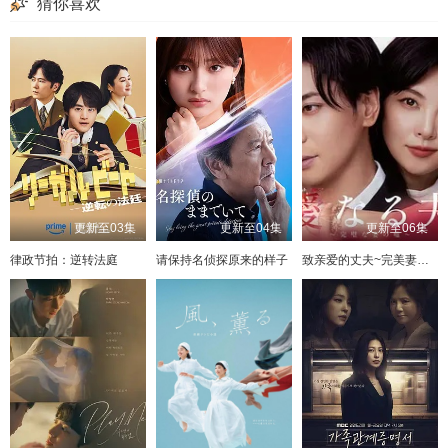
猜你喜欢
更新至03集
更新至04集
更新至06集
律政节拍：逆转法庭
请保持名侦探原来的样子
致亲爱的丈夫~完美妻子的谎言~