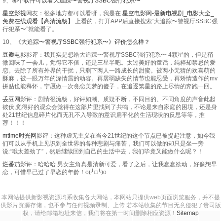
9、
哪个软件可以看大追踪〜警视厅SSBC强行犯系〜
星空影视
网友：很多地方都可以看呀，我是在
星空电影网-最新电视剧_电影大全_
免费在线观看【高清流畅】
上看的，打开APP后直接搜索“大追踪〜警视厅SSBC强
行犯系〜”就能看了。
10、
《大追踪〜警视厅SSBC强行犯系〜》评价怎么样？
豆瓣电影
影评：我其实是想给大追踪〜警视厅SSBC强行犯系〜 4颗星的，但是稍
微回味了一会儿，觉得它不值，还是三星半吧。太过美好的童话，纯粹却禁忌的爱
恋。去除了所有外界的干扰，只剩下两人一路成长的甜蜜。被两小无猜的欢喜萌的
酥麻，被一眼万年的深情震的动容。再孱弱缺失的情节也能忍受，再矫情造作的mv
拼贴也能释怀，宁愿做一次贪恋美梦的傻子，在追逐繁星的路上尽情的奔跑一回。
丢豆网
影评：剧情很流畅，好评如潮、质疑不断，不同目的、不同角度的声音此起
彼伏,觉得好的观众会觉得在这部片里找到了共鸣，不论是来自家庭的困境，还是身
处21世纪信息碎片化而无孔不入导致的意识扁平化的生活现状的反思等等，推
荐！！！
mtime时光网
影评：这种虚无主义在当今21世纪的这个节点已被提起注意，如今我
们可以从手机上见识到全世界的各种悲剧与痛苦，我们可以做的却只是坐一旁
说:“哦太差劲了”，然后继续回到自己的生活中去，我们毕竟又能做什么呢？！
烂番茄
影评：哈哈哈 男女主角真是清新可爱，看了之后，让我蠢蠢欲动，好像想早
恋，可惜早已过了早恋的年龄！o(╯□╰)o
本网站提供新影视资源均系收集各大网站，本网站只提供web页面浏览服务，并不提
供影片资源存储，也不参与任何视频录制、上传 若本站收集的节目无意侵犯了贵司版
权，请给邮箱地址来信，我们将在第一时间删除相应资源！
Sitemap