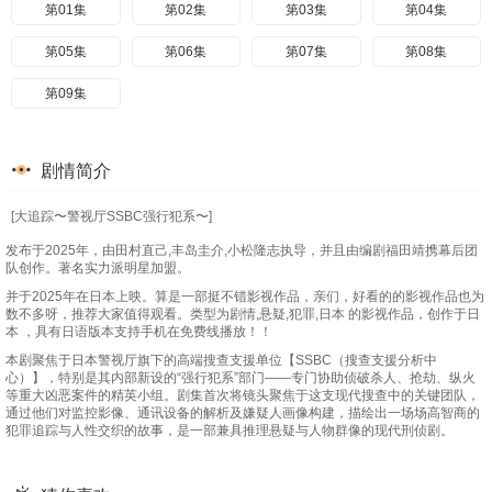
第01集
第02集
第03集
第04集
第05集
第06集
第07集
第08集
第09集
剧情简介
[大追踪〜警视厅SSBC强行犯系〜]
发布于2025年，由田村直己,丰岛圭介,小松隆志执导，并且由编剧福田靖携幕后团
队创作。著名实力派明星加盟。
并于2025年在日本上映。算是一部挺不错影视作品，亲们，好看的的影视作品也为
数不多呀，推荐大家值得观看。类型为剧情,悬疑,犯罪,日本 的影视作品，创作于日
本 ，具有日语版本支持手机在免费线播放！！
本剧聚焦于日本警视厅旗下的高端搜查支援单位【SSBC（搜查支援分析中
心）】，特别是其内部新设的“强行犯系”部门——专门协助侦破杀人、抢劫、纵火
等重大凶恶案件的精英小组。剧集首次将镜头聚焦于这支现代搜查中的关键团队，
通过他们对监控影像、通讯设备的解析及嫌疑人画像构建，描绘出一场场高智商的
犯罪追踪与人性交织的故事，是一部兼具推理悬疑与人物群像的现代刑侦剧。