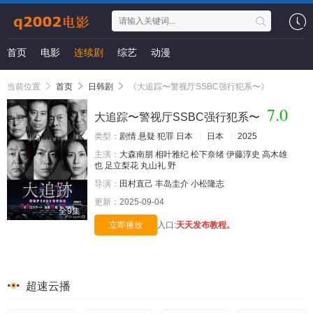
首页
电影
连续剧
综艺
动漫
当前位置
首页
日韩剧
《大追踪〜警视厅SSBC强行犯系〜》
7.0
大追踪〜警视厅SSBC强行犯系〜
类型：
剧情
悬疑
犯罪
日本
日本
2025
主演：
大森南朋
相叶雅纪
松下奈绪
伊藤淳史
高木雄
也
足立梨花
丸山礼
野
导演：
田村直己
丰岛圭介
小松隆志
更新：
2025-09-04
全9集
立即播放
入口:
天天发布教程。
超速云播