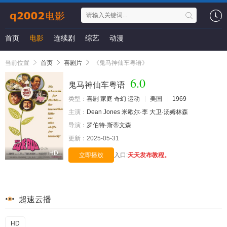
首页
电影
连续剧
综艺
动漫
当前位置
首页
喜剧片
《鬼马神仙车粤语》
6.0
鬼马神仙车粤语
类型：
喜剧
家庭
奇幻
运动
美国
1969
主演：
Dean
Jones
米歇尔·李
大卫·汤姆林森
导演：
罗伯特·斯蒂文森
更新：
2025-05-31
HD
立即播放
入口:
天天发布教程。
超速云播
HD