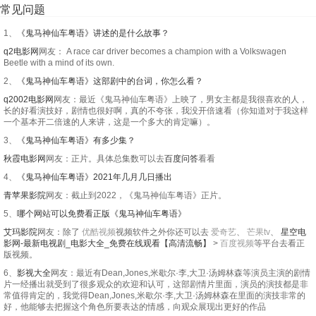
常见问题
1、
《鬼马神仙车粤语》讲述的是什么故事？
q2电影网
网友： A race car driver becomes a champion with a Volkswagen
Beetle with a mind of its own.
2、
《鬼马神仙车粤语》这部剧中的台词，你怎么看？
q2002电影网
网友：最近《鬼马神仙车粤语》上映了，男女主都是我很喜欢的人，
长的好看演技好，剧情也很好啊，真的不夸张，我没开倍速看（你知道对于我这样
一个基本开二倍速的人来讲，这是一个多大的肯定嘛）。
3、
《鬼马神仙车粤语》有多少集？
秋霞电影网
网友：正片。具体总集数可以去
百度问答
看看
4、
《鬼马神仙车粤语》2021年几月几日播出
青苹果影院
网友：截止到2022，《鬼马神仙车粤语》正片。
5、
哪个网站可以免费看正版《鬼马神仙车粤语》
艾玛影院
网友：除了
优酷视频
视频软件之外你还可以去
爱奇艺
、
芒果tv
、
星空电
影网-最新电视剧_电影大全_免费在线观看【高清流畅】
>
百度视频
等平台去看正
版视频。
6、
影视大全
网友：最近有Dean,Jones,米歇尔·李,大卫·汤姆林森等演员主演的剧情
片一经播出就受到了很多观众的欢迎和认可，这部剧情片里面，演员的演技都是非
常值得肯定的，我觉得Dean,Jones,米歇尔·李,大卫·汤姆林森在里面的演技非常的
好，他能够去把握这个角色所要表达的情感，向观众展现出更好的作品