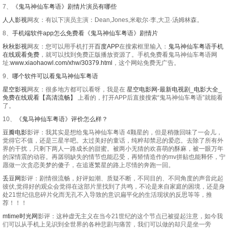
7、
《鬼马神仙车粤语》剧情片演员有哪些
人人影视
网友：有以下演员主演：Dean,Jones,米歇尔·李,大卫·汤姆林森。
8、
手机端软件app怎么免费看《鬼马神仙车粤语》剧情片
秋秋影视
网友：您可以用手机打开
百度APP
在搜索框里输入：
鬼马神仙车粤语手机
在线观看免费
，就可以找到免费正版播放资源了。手机免费看鬼马神仙车粤语网
址:
www.xiaohaowl.com/xhw/30379.html
，这个网站免费无广告。
9、
哪个软件可以看鬼马神仙车粤语
星空影视
网友：很多地方都可以看呀，我是在
星空电影网-最新电视剧_电影大全_
免费在线观看【高清流畅】
上看的，打开APP后直接搜索“鬼马神仙车粤语”就能看
了。
10、
《鬼马神仙车粤语》评价怎么样？
豆瓣电影
影评：我其实是想给鬼马神仙车粤语 4颗星的，但是稍微回味了一会儿，
觉得它不值，还是三星半吧。太过美好的童话，纯粹却禁忌的爱恋。去除了所有外
界的干扰，只剩下两人一路成长的甜蜜。被两小无猜的欢喜萌的酥麻，被一眼万年
的深情震的动容。再孱弱缺失的情节也能忍受，再矫情造作的mv拼贴也能释怀，宁
愿做一次贪恋美梦的傻子，在追逐繁星的路上尽情的奔跑一回。
丢豆网
影评：剧情很流畅，好评如潮、质疑不断，不同目的、不同角度的声音此起
彼伏,觉得好的观众会觉得在这部片里找到了共鸣，不论是来自家庭的困境，还是身
处21世纪信息碎片化而无孔不入导致的意识扁平化的生活现状的反思等等，推
荐！！！
mtime时光网
影评：这种虚无主义在当今21世纪的这个节点已被提起注意，如今我
们可以从手机上见识到全世界的各种悲剧与痛苦，我们可以做的却只是坐一旁