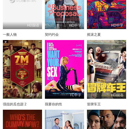
HD国语
HD中字
HD中字
一般人物
契约约会
摇滚之夏
HD中字
TC中字
HD国语
强扭的瓜也甜 2
我要你的性
冒牌车王