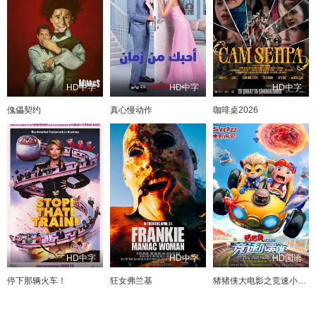
HD中字
HD中字
HD中字
傀儡契约
真心慢动作
咖啡桌2026
HD中字
HD中字
HD国语
停下那辆火车！
狂女弗兰基
猪猪侠大电影之竞速小英雄