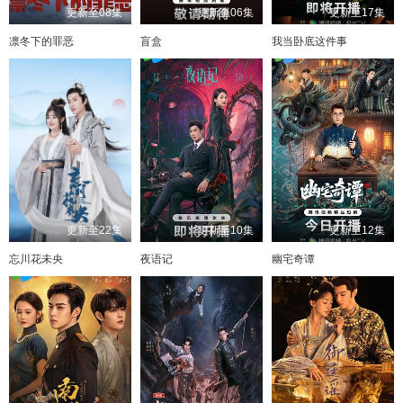
更新至08集
更新至06集
更新至17集
凛冬下的罪恶
盲盒
我当卧底这件事
更新至22集
更新至10集
更新至12集
忘川花未央
夜语记
幽宅奇谭