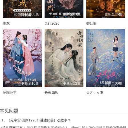
更新至08集
更新至13集
更新至15集
南戏
九门2026
御廷谣
更新至16集
更新至12集
更新至06集
昭阳公主
长夜如歌
天才，女友
常见问题
1、
《元宇宙·回到1995》讲述的是什么故事？
q2电影网
网友： 陆远征是陆氏财团的创始人，他一生最大的心结就是挚爱的妻子早