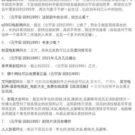
年因意外离世，于是他投资给科学家老刘研发最新的元宇宙虚拟世界，希望在元宇
宙中重新回到1995年，再次与妻子于娇一起生活，以此弥补自己心中的创伤。
2、
《元宇宙·回到1995》这部剧中的台词，你怎么看？
q2002电影网
网友：最近《元宇宙·回到1995》上映了，男女主都是我很喜欢的
人，长的好看演技好，剧情也很好啊，真的不夸张，我没开倍速看（你知道对于我
这样一个基本开二倍速的人来讲，这是一个多大的肯定嘛）。
3、
《元宇宙·回到1995》有多少集？
秋霞电影网
网友：正片。具体总集数可以去
百度问答
看看
4、
《元宇宙·回到1995》2021年几月几日播出
青苹果影院
网友：截止到2022，《元宇宙·回到1995》正片。
5、
哪个网站可以免费看正版《元宇宙·回到1995》
艾玛影院
网友：除了
优酷视频
视频软件之外你还可以去
爱奇艺
、
芒果tv
、
星空电
影网-最新电视剧_电影大全_免费在线观看【高清流畅】
>
百度视频
等平台去看正
版视频。
6、
影视大全
网友：最近有李仓卯,程镇,沐岚,楼南光,吴蒙晰等演员主演的剧情片一
经播出就受到了很多观众的欢迎和认可，这部剧情片里面，演员的演技都是非常值
得肯定的，我觉得李仓卯,程镇,沐岚,楼南光,吴蒙晰在里面的演技非常的好，他能够
去把握这个角色所要表达的情感，向观众展现出更好的作品
7、
《元宇宙·回到1995》剧情片演员有哪些
人人影视
网友：有以下演员主演：李仓卯,程镇,沐岚,楼南光,吴蒙晰。