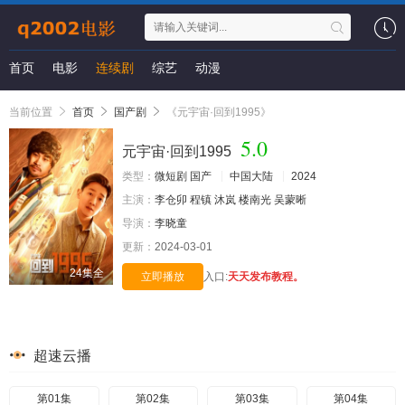
首页
电影
连续剧
综艺
动漫
当前位置
首页
国产剧
《元宇宙·回到1995》
5.0
元宇宙·回到1995
类型：
微短剧
国产
中国大陆
2024
主演：
李仓卯
程镇
沐岚
楼南光
吴蒙晰
导演：
李晓童
更新：
2024-03-01
24集全
立即播放
入口:
天天发布教程。
超速云播
第01集
第02集
第03集
第04集