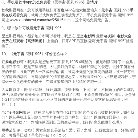
8、
手机端软件app怎么免费看《元宇宙·回到1995》剧情片
秋秋影视
网友：您可以用手机打开
百度APP
在搜索框里输入：
元宇宙·回到1995手
机在线观看免费
，就可以找到免费正版播放资源了。手机免费看元宇宙·回到1995
网址:
www.xiaohaowl.com/xhw/25015.html
，这个网站免费无广告。
9、
哪个软件可以看元宇宙·回到1995
星空影视
网友：很多地方都可以看呀，我是在
星空电影网-最新电视剧_电影大全_
免费在线观看【高清流畅】
上看的，打开APP后直接搜索“元宇宙·回到1995”就能
看了。
10、
《元宇宙·回到1995》评价怎么样？
豆瓣电影
影评：我其实是想给元宇宙·回到1995 4颗星的，但是稍微回味了一会儿，
觉得它不值，还是三星半吧。太过美好的童话，纯粹却禁忌的爱恋。去除了所有外
界的干扰，只剩下两人一路成长的甜蜜。被两小无猜的欢喜萌的酥麻，被一眼万年
的深情震的动容。再孱弱缺失的情节也能忍受，再矫情造作的mv拼贴也能释怀，宁
愿做一次贪恋美梦的傻子，在追逐繁星的路上尽情的奔跑一回。
丢豆网
影评：剧情很流畅，好评如潮、质疑不断，不同目的、不同角度的声音此起
彼伏,觉得好的观众会觉得在这部片里找到了共鸣，不论是来自家庭的困境，还是身
处21世纪信息碎片化而无孔不入导致的意识扁平化的生活现状的反思等等，推
荐！！！
mtime时光网
影评：这种虚无主义在当今21世纪的这个节点已被提起注意，如今我
们可以从手机上见识到全世界的各种悲剧与痛苦，我们可以做的却只是坐一旁
说:“哦太差劲了”，然后继续回到自己的生活中去，我们毕竟又能做什么呢？！
烂番茄
影评：哈哈哈 男女主角真是清新可爱，看了之后，让我蠢蠢欲动，好像想早
恋，可惜早已过了早恋的年龄！o(╯□╰)o