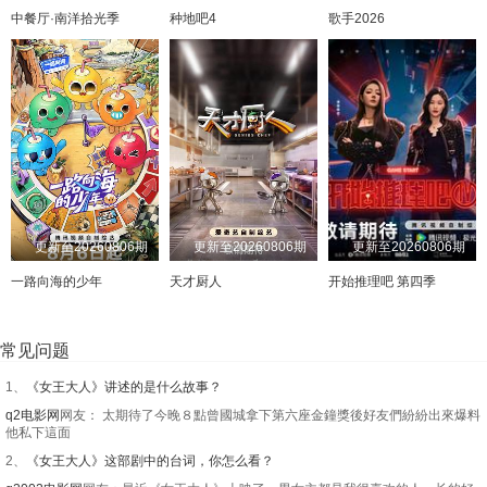
中餐厅·南洋拾光季
种地吧4
歌手2026
20241028
20241029
20241030
20241031
20241104
20241105
20241106
20241107
20241111
20241112
20241113
20241114
20241118
20241119
20241120
20241121
20241125
20241126
20241127
20241128
20241202
20241203
20241204
20241205
更新至20260806期
更新至20260806期
更新至20260806期
20241209
20241210
20241211
20241212
一路向海的少年
天才厨人
开始推理吧 第四季
20241216
20241217
20241218
20241219
常见问题
20241223
20241224
20241225
20241226
1、
《女王大人》讲述的是什么故事？
20241230
20250102
20250106
20250107
q2电影网
网友： 太期待了今晚８點曾國城拿下第六座金鐘獎後好友們紛紛出來爆料
20250108
20250109
20250113
20250114
他私下這面
2、
《女王大人》这部剧中的台词，你怎么看？
20250115
20250116
20250120
20250121