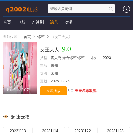
首页
电影
连续剧
综艺
动漫
当前位置
首页
综艺
《女王大人》
9.0
女王大人
类型：
真人秀
港台综艺
综艺
未知
2023
主演：
未知
导演：
未知
更新：
2025-12-26
更新至20251225期
立即播放
入口:
天天发布教程。
超速云播
20231113
20231114
20231122
20231123