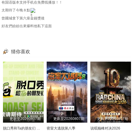
20240502
20240506
20240507
20240508
有国语版本支持手机在免费线播放！！
太期待了今晚８點
20240509
20240513
20240515
20240516
曾國城拿下第六座金鐘獎後
20240521
20240522
20240523
20240527
好友們紛紛出來爆料他私下這面
20240528
20240529
20240530
20240603
20240604
20240605
20240606
20240610
猜你喜欢
20240611
20240612
20240613
20240617
20240618
20240620
20240624
20240625
20240626
20240627
20240701
20240702
20240703
20240704
20240708
20240709
20240710
20240711
20240715
20240716
20240717
20240718
20240722
20240723
更新至20260807期
更新至20260807期
更新至20260807期
20240724
20240725
20240729
20240730
脱口秀和Ta的朋友们 第三季
密室大逃脱第八季
说唱巅峰对决2026