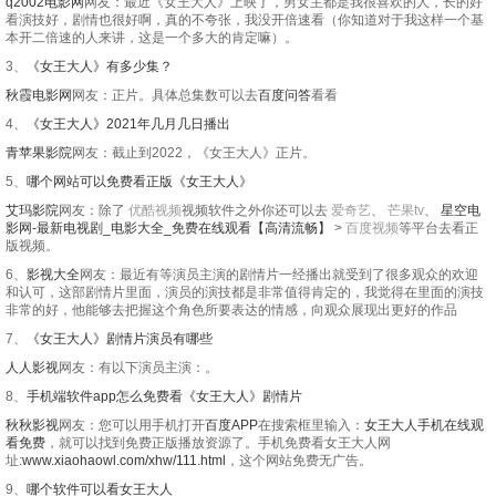
q2002电影网
网友：最近《女王大人》上映了，男女主都是我很喜欢的人，长的好
看演技好，剧情也很好啊，真的不夸张，我没开倍速看（你知道对于我这样一个基
20250122
20250123
20250203
20250204
本开二倍速的人来讲，这是一个多大的肯定嘛）。
3、
《女王大人》有多少集？
20250205
20250206
20250210
20250211
秋霞电影网
网友：正片。具体总集数可以去
百度问答
看看
20250212
20250213
20250217
20250218
4、
《女王大人》2021年几月几日播出
青苹果影院
网友：截止到2022，《女王大人》正片。
20250219
20250220
20250224
20250225
5、
哪个网站可以免费看正版《女王大人》
20250226
20250227
20250303
20250304
艾玛影院
网友：除了
优酷视频
视频软件之外你还可以去
爱奇艺
、
芒果tv
、
星空电
影网-最新电视剧_电影大全_免费在线观看【高清流畅】
>
百度视频
等平台去看正
20250306
20250310
20250311
20250312
版视频。
6、
影视大全
网友：最近有等演员主演的剧情片一经播出就受到了很多观众的欢迎
20250313
20250317
20250318
20250319
和认可，这部剧情片里面，演员的演技都是非常值得肯定的，我觉得在里面的演技
非常的好，他能够去把握这个角色所要表达的情感，向观众展现出更好的作品
20250320
20250325
20250326
20250327
7、
《女王大人》剧情片演员有哪些
20250331
20250401
20250407
20250408
人人影视
网友：有以下演员主演：。
8、
手机端软件app怎么免费看《女王大人》剧情片
20250409
20250410
20250414
20250415
秋秋影视
网友：您可以用手机打开
百度APP
在搜索框里输入：
女王大人手机在线观
看免费
，就可以找到免费正版播放资源了。手机免费看女王大人网
20250416
20250417
20250421
20250422
址:
www.xiaohaowl.com/xhw/111.html
，这个网站免费无广告。
9、
哪个软件可以看女王大人
20250423
20250424
20250428
20250429