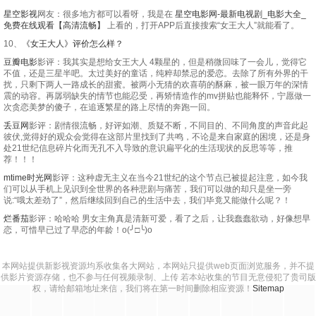
星空影视
网友：很多地方都可以看呀，我是在
星空电影网-最新电视剧_电影大全_
20250430
20250505
20250506
20250507
免费在线观看【高清流畅】
上看的，打开APP后直接搜索“女王大人”就能看了。
10、
《女王大人》评价怎么样？
20250508
20250512
20250513
20250515
豆瓣电影
影评：我其实是想给女王大人 4颗星的，但是稍微回味了一会儿，觉得它
不值，还是三星半吧。太过美好的童话，纯粹却禁忌的爱恋。去除了所有外界的干
20250519
20250520
20250521
20250522
扰，只剩下两人一路成长的甜蜜。被两小无猜的欢喜萌的酥麻，被一眼万年的深情
震的动容。再孱弱缺失的情节也能忍受，再矫情造作的mv拼贴也能释怀，宁愿做一
20250526
20250527
20250528
20250602
次贪恋美梦的傻子，在追逐繁星的路上尽情的奔跑一回。
丢豆网
影评：剧情很流畅，好评如潮、质疑不断，不同目的、不同角度的声音此起
20250603
20250604
20250609
20250610
彼伏,觉得好的观众会觉得在这部片里找到了共鸣，不论是来自家庭的困境，还是身
处21世纪信息碎片化而无孔不入导致的意识扁平化的生活现状的反思等等，推
20250611
20250616
20250617
20250618
荐！！！
mtime时光网
影评：这种虚无主义在当今21世纪的这个节点已被提起注意，如今我
20250624
20250625
20250626
20250701
们可以从手机上见识到全世界的各种悲剧与痛苦，我们可以做的却只是坐一旁
说:“哦太差劲了”，然后继续回到自己的生活中去，我们毕竟又能做什么呢？！
20250702
20250703
20250709
20250710
烂番茄
影评：哈哈哈 男女主角真是清新可爱，看了之后，让我蠢蠢欲动，好像想早
恋，可惜早已过了早恋的年龄！o(╯□╰)o
20250716
20250717
20250717
20250723
20250724
20250724
20250730
20250731
本网站提供新影视资源均系收集各大网站，本网站只提供web页面浏览服务，并不提
供影片资源存储，也不参与任何视频录制、上传 若本站收集的节目无意侵犯了贵司版
权，请给邮箱地址来信，我们将在第一时间删除相应资源！
Sitemap
20250806
20250813
20250814
20250820