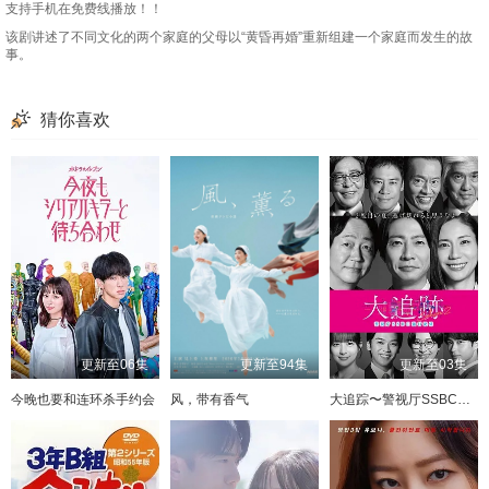
第49集
第50集
第51集
第52集
支持手机在免费线播放！！
该剧讲述了不同文化的两个家庭的父母以“黄昏再婚”重新组建一个家庭而发生的故
第53集
第54集
第55集
第56集
事。
第57集
第58集
第59集
第60集
猜你喜欢
第61集
第62集
第63集
第64集
第65集
第66集
第67集
第68集
第69集
第70集
第71集
第72集
第73集
第74集
第75集
第76集
第77集
第78集
第79集
第80集
第81集
第82集
第83集
第84集
更新至06集
更新至94集
更新至03集
第85集
第86集
第87集
第88集
今晚也要和连环杀手约会
风，带有香气
大追踪〜警视厅SSBC强行犯系〜 第二季
第89集
第90集
第91集
第92集
第93集
第94集
第95集
第96集