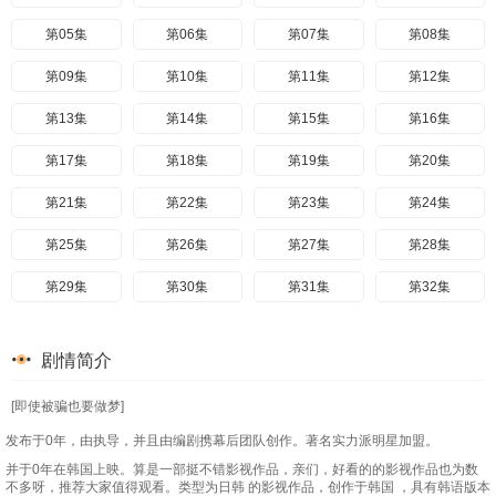
第05集
第06集
第07集
第08集
第09集
第10集
第11集
第12集
第13集
第14集
第15集
第16集
第17集
第18集
第19集
第20集
第21集
第22集
第23集
第24集
第25集
第26集
第27集
第28集
第29集
第30集
第31集
第32集
第33集
第34集
第35集
第36集
剧情简介
第37集
第38集
第39集
第40集
[即使被骗也要做梦]
第41集
第42集
第43集
第44集
发布于0年，由执导，并且由编剧携幕后团队创作。著名实力派明星加盟。
第45集
第46集
第47集
第48集
并于0年在韩国上映。算是一部挺不错影视作品，亲们，好看的的影视作品也为数
不多呀，推荐大家值得观看。类型为日韩 的影视作品，创作于韩国 ，具有韩语版本