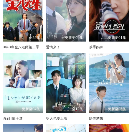
第97集
第98集
第99集
第100集
第101集
第102集
第103集
第104集
第105集
第106集
第107集
第108集
第109集
第110集
第111集
第112集
全25集
更新至04集
更新至01集
3年B班金八老师第二季
爱情来了
杀手妈咪
第113集
第114集
第115集
第116集
第117集
第118集
第119集
第120集
更新至04集
全12集
更新至06集
直到T恤干透
明天也要上班！
给你梦想