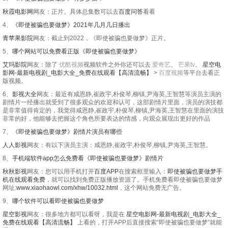
秋霞电影网
网友：正片。具体总集数可以去
百度问答
看看
4、
《即使被骗也要做梦》2021年几月几日播出
青苹果影院
网友：截止到2022，《即使被骗也要做梦》正片。
5、
哪个网站可以免费看正版《即使被骗也要做梦》
艾玛影院
网友：除了
优酷视频
视频软件之外你还可以去
爱奇艺
、
芒果tv
、
星空电
影网-最新电视剧_电影大全_免费在线观看【高清流畅】
>
百度视频
等平台去看正
版视频。
6、
影视大全
网友：最近有咸恩静,崔政宇,朴俊琴,柳镇,尹海英,王智慧等演员主演的
剧情片一经播出就受到了很多观众的欢迎和认可，这部剧情片里面，演员的演技都
是非常值得肯定的，我觉得咸恩静,崔政宇,朴俊琴,柳镇,尹海英,王智慧在里面的演技
非常的好，他能够去把握这个角色所要表达的情感，向观众展现出更好的作品
7、
《即使被骗也要做梦》剧情片演员有哪些
人人影视
网友：有以下演员主演：咸恩静,崔政宇,朴俊琴,柳镇,尹海英,王智慧。
8、
手机端软件app怎么免费看《即使被骗也要做梦》剧情片
秋秋影视
网友：您可以用手机打开
百度APP
在搜索框里输入：
即使被骗也要做梦手
机在线观看免费
，就可以找到免费正版播放资源了。手机免费看即使被骗也要做梦
网址:
www.xiaohaowl.com/xhw/10032.html
，这个网站免费无广告。
9、
哪个软件可以看即使被骗也要做梦
星空影视
网友：很多地方都可以看呀，我是在
星空电影网-最新电视剧_电影大全_
免费在线观看【高清流畅】
上看的，打开APP后直接搜索“即使被骗也要做梦”就能