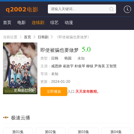
首页
电影
连续剧
综艺
动漫
当前位置
首页
日韩剧
《即使被骗也要做梦》
5.0
即使被骗也要做梦
类型：
日韩
韩国
未知
主演：
咸恩静
崔政宇
朴俊琴
柳镇
尹海英
王智慧
导演：
未知
更新：
2024-01-20
更新至120集
立即播放
入口:
天天发布教程。
极速云播
第01集
第02集
第03集
第04集