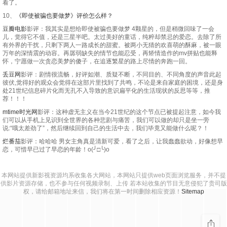
看了。
10、
《即使被骗也要做梦》评价怎么样？
豆瓣电影
影评：我其实是想给即使被骗也要做梦 4颗星的，但是稍微回味了一会
儿，觉得它不值，还是三星半吧。太过美好的童话，纯粹却禁忌的爱恋。去除了所
有外界的干扰，只剩下两人一路成长的甜蜜。被两小无猜的欢喜萌的酥麻，被一眼
万年的深情震的动容。再孱弱缺失的情节也能忍受，再矫情造作的mv拼贴也能释
怀，宁愿做一次贪恋美梦的傻子，在追逐繁星的路上尽情的奔跑一回。
丢豆网
影评：剧情很流畅，好评如潮、质疑不断，不同目的、不同角度的声音此起
彼伏,觉得好的观众会觉得在这部片里找到了共鸣，不论是来自家庭的困境，还是身
处21世纪信息碎片化而无孔不入导致的意识扁平化的生活现状的反思等等，推
荐！！！
mtime时光网
影评：这种虚无主义在当今21世纪的这个节点已被提起注意，如今我
们可以从手机上见识到全世界的各种悲剧与痛苦，我们可以做的却只是坐一旁
说:“哦太差劲了”，然后继续回到自己的生活中去，我们毕竟又能做什么呢？！
烂番茄
影评：哈哈哈 男女主角真是清新可爱，看了之后，让我蠢蠢欲动，好像想早
恋，可惜早已过了早恋的年龄！o(╯□╰)o
本网站提供新影视资源均系收集各大网站，本网站只提供web页面浏览服务，并不提
供影片资源存储，也不参与任何视频录制、上传 若本站收集的节目无意侵犯了贵司版
权，请给邮箱地址来信，我们将在第一时间删除相应资源！
Sitemap