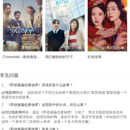
更新至04集
更新至85集
更新至94集
Crossroad～救命救急的约定～
我们愉快的好日子
红色珍珠
常见问题
1、
《即使被骗也要做梦》讲述的是什么故事？
q2电影网
网友： 该剧讲述了不同文化的两个家庭的父母以“黄昏再婚”重新组建一个
家庭而发生的故事。
2、
《即使被骗也要做梦》这部剧中的台词，你怎么看？
q2002电影网
网友：最近《即使被骗也要做梦》上映了，男女主都是我很喜欢的
人，长的好看演技好，剧情也很好啊，真的不夸张，我没开倍速看（你知道对于我
这样一个基本开二倍速的人来讲，这是一个多大的肯定嘛）。
3、
《即使被骗也要做梦》有多少集？